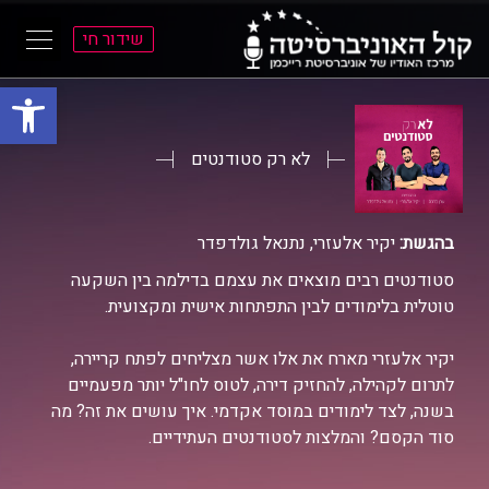
שידור חי
פתח סרגל
ל
ל
תוכן
תפריט
ראשי
ראשי
לא רק סטודנטים
בהגשת:
יקיר אלעזרי, נתנאל גולדפדר
סטודנטים רבים מוצאים את עצמם בדילמה בין השקעה
טוטלית בלימודים לבין התפתחות אישית ומקצועית.
יקיר אלעזרי מארח את אלו אשר מצליחים לפתח קריירה,
לתרום לקהילה, להחזיק דירה, לטוס לחו"ל יותר מפעמיים
בשנה, לצד לימודים במוסד אקדמי. איך עושים את זה? מה
סוד הקסם? והמלצות לסטודנטים העתידיים.