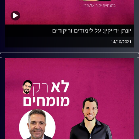
יונתן ידייקין: על לימודים וריקודים
14/10/2021
לפרק הזה לא תוכלו להישאר אדישים- איך משלבים ניהול
עסק, לימודי תואר בתחום הרוח והתמקצעות בריקוד?
יקיר אלעזרי מארח את יונתן ידייקין!
יונתן ידייקין
, בן 33, מנהל את סטודיו
Bestreet
ראשל"צ,
כוריאוגרף ורקדן. בנוסף לכל אלו, יונתן הוא סטודנט לתואר
ראשון במדעי ההתנהגות במכללה האקדמית תל אביב-יפו.
שלב אחר שלב, יונתן משתף אותנו במסע שעבר אל עבר
הבחירות בתחומים בחייו. החל מההתמקצעות כרקדן, ועד
ההבנה כי לימודי התואר והעיסוק בתחומי הסוציולוגיה
והאנתרופולוגיה יהפכו אותו לאדם שלם יותר.
בשיחתם, יקיר ויונתן מדברים על תחומים חשובים המאפשרים