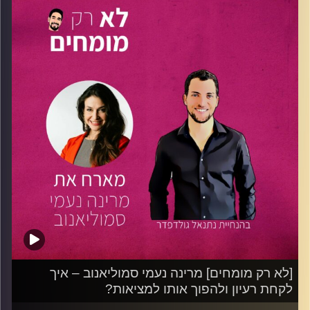
במשפטים וכלכלה ותואר שני במנהל עסקים, יזמות
ואסטרטגיה. ענבל הקימה את תוכנית ההאצה 8200 ,EISP
שהייתה האקסלרטור הראשון בישראל.
כיום היא המנכ"לית של Synthesis החברה שאותה ייסדה,
המשתמשת בטכנולוגיה מתקדמת לתהליכי הערכה ומיון של
מנהלים בכירים. משמשת כחברת מועצת מנהלים במגוון
תוכניות יזמות,
וכתבה את הספר שיצא לאור בשנת 2019 הנקרא "חוצפה"
ותורגם לשפות רבות.
בפרק נדבר על איך שלבי ההתבגרות בישראל תורמים להפיכתה
לאומת הסטראפ,
על האתגרים והתובנות העולים מן הספר הנפלא שכתבה
אריאלי, על החשיבות של להתעמק ב-"מה אנו רוצים לפתור"
וב"למה" לפני הריצה לפיתרון עצמו.
ענבל משתפת אותנו בעקרונות עליהם מבוסס ספרה, ועל
ההשפעות הרבות שעיצבו את הדרך שעברה.
[לא רק מומחים] מרינה נעמי סמוליאנוב – איך
לקחת רעיון ולהפוך אותו למציאות?
וחשוב מהכל, ענבל תשתף את המאזינות והמאזינים בכישורים
עליהם מסתכלים בהערכות של מנהלים בכירים, ומה אפשר