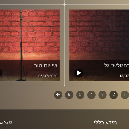
"הגולש" גל
שי יום-טוב
06/07/2020
13/07
1
ף
2
3
4
5
6
לשלב
הבא
ם
מידע כללי
© כל הזכ