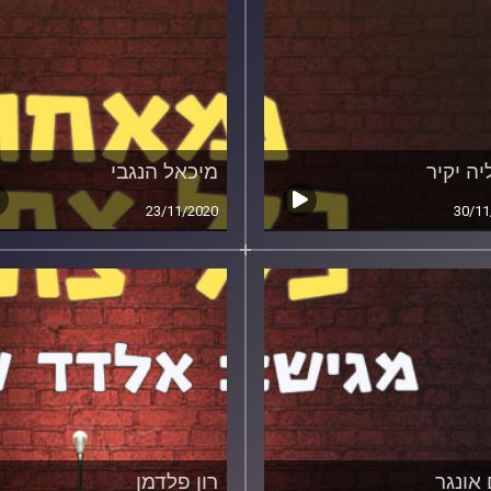
יה יקיר
מיכאל הנגבי
23/11/2020
30/11
 אונגר
רון פלדמן