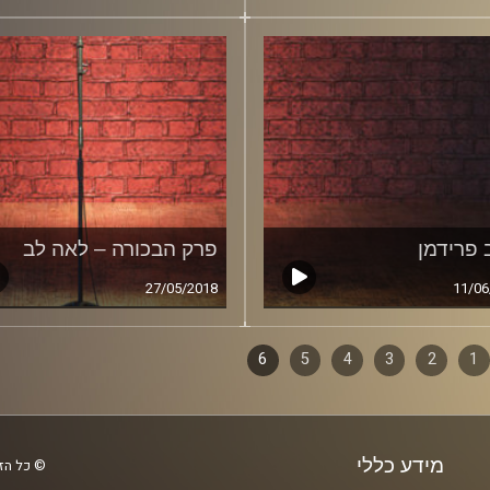
 פרידמן
פרק הבכורה – לאה לב
27/05/2018
11/06
1
ף
2
3
4
5
6
ם
מידע כללי
© כל הזכ