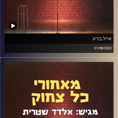
אייל בריג
31/08/2020
אייל בריג ואני עברנו יחד את כל התחנות המשמעותיות שלנו
בסטנדאפ. התחלנו להופיע פחות או יותר ביחד, חלקנו את אותן
במות ויש לנו הרבה מאוד היסטוריה משותפת שמן הסתם
דיברנו עליה בפרק (כולל סיפור קורע על מסיבת הרווקים שלי).
בנוסף להיותו סטנדאפיסט מעולה, אייל הוא כותב מחונן
ומאלתר בחסד. דיברנו על התהליך המשמעותי שהוא עבר עם
עצמו, על ההשתתפות ב"גוט טאלנט" ועל אחד הויתורים הכי לא
אופיניים לסטנדאפיסט – הויתור על הבמה בסופ"ש במועדון
הסטנדאפ פקטורי.