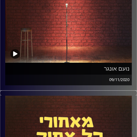
קרדיט תמונות:
אלדד שטרית
נועם אונגר
09/11/2020
אחרי עוד פגרת קורונה כפויה הגיע פרק נהדר ומרתק עם נועם
אונגר, שעשה דרך מדהימה בסטנדאפ. הוא התחיל כיוצר רשת,
אבל מהר מאוד הבין שהתשוקה האמיתית שלו היא הבמה. תוך
זמן קצר במונחי סטנדאפ הוא התחיל לחמם כמה מהאמנים הכי
בולטים בתחום וצבר ניסיון של שנים בספוט המאוד מאתגר
הזה. מה הוא למד? איזה סטנדאפיסטים השפיעו עליו? איזה
תכונות צריך כדי להתמודד עם פתיחה? איך הוא מעביר את