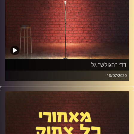
דדי "הגולש" גל
13/07/2020
דדי "הגולש" גל התחיל להופיע אי שם בשנות ה-90 המוקדמות.
דדי לוקה ב-CP ומופיע עם כסא גלגלים. דיברנו על הקשיים,
האתגרים וההבדלים בין הסטנדאפ של אז לסטנדאפ של היום,
על תקופת הקורונה, על מועדוני הסטנדאפ ועוד מלא.
קרדיט תמונות:
אלדד שטרית