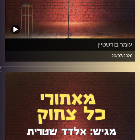
עומר בורשטיין
20/07/2020
עומר "התולעת" בורשטיין הוא חתיכת תעלומה. בניגוד לכל
הקומיקאים שישבו באולפן הזה ב-75 פרקים הקודמים הוא
לא מגיע לקומדיה מתוך עמדת נחיתות או כ"פיצוי". הייתה לו
ילדות טובה, אין לו טראומות, הוא נראה טוב מאוד, תמיד הלך לו
טוב עם נשים, הוא יודע להתלבש, ובכל זאת, בגיל 29, אחרי
שחגג כברמן במשך כמה שנים, משהו משך אותו לסטנדאפ.
ניסינו לפצח את החידה ועל הדרך גם דיברנו על הקורונה, הורות,
כתיבה, וזוגיות עם קומיקאית.
קרדיט תמונות:
אלדד שטרית