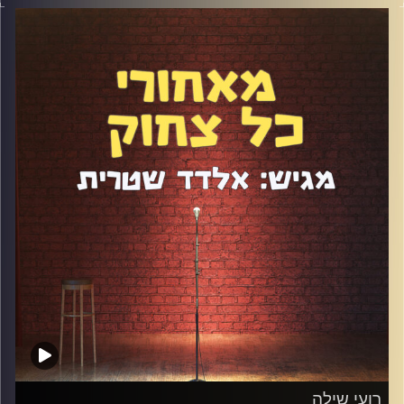
את עולם התרבות הוא שחרר סרטון סטנדאפ שצבר למעלה
ממיליון צפיות, יצא עם מופע יחיד, והעתיד היה נראה ורוד. ברקו
הוא מהסטנדאפיסטים הצנועים והמוכשרים בארץ. דיברנו על
גזענות, מחאת האתיופים, תקופת הקורונה והיתרונות שלה,
מועדוני סטנדאפ וחדרי אמנים, כתיבה, ומופע שבו הקהל ציפה
ממנו להופיע באמהרית.
קרדיט תמונות:
אלדד שטרית
רועי שילה