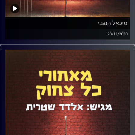
מיכאל הנגבי
23/11/2020
מיכאל הנגבי התחיל את הקריירה שלו כבר בגיל 10. איך זה
קרה? תשובות בפרק.
מאז הוא עושה כמעט הכל: משחק, תיאטרון, סטנדאפ,
טלוויזיה, הנחייה ועוד.
דיברנו על הדרך שהוא עשה, על הקווים שמנחים אותו, על
השיעור שתקופת הקורונה לימדה אותו, על התמודדות עם
ביקורת ועוד הרבה.
קרדיט תמונות:
אלדד שטרית