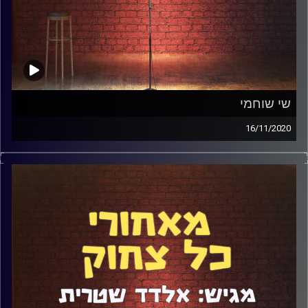
שי שוחמי
16/11/2020
אחת ההשלכות הכי מבאסות של תקופת הקורונה היא כמובן
שאין הופעות. המשמעות היא כפולה: מצד אחד אתה לא עושה
את הדבר האהוב עליך ומצד שני אתה לא פוגש את האנשים
האהובים עליך, אלה שפעם היית רואה על בסיס כמעט יומי
במועדוני הסטנדאפ. שי שוחמי הוא אחד מאותם חברים שכל
כך התגעגעתי אליהם, שהפרק בכלל לא הרגיש כמו ראיון אלא
כמו שיחה בין שני חברים שלא נפגשו הרבה זמן. היו שם הרבה
זכרונות מצחיקים מהופעות, הרבה דיבורים על כתיבה ועל
השפעות הקורונה על התחום והרבה מחמאות לשי, כי הוא
באמת עילוי.