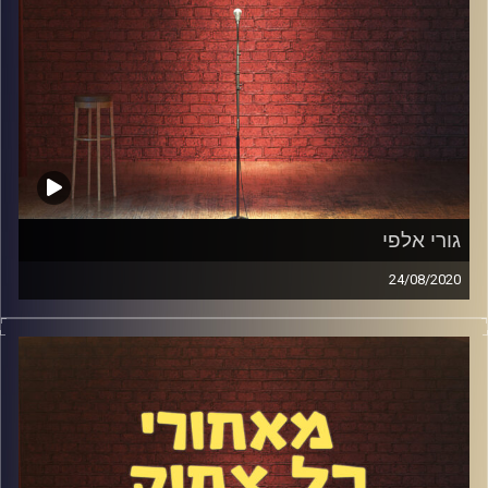
קרדיט תמונות:
אלדד שטרית
גורי אלפי
24/08/2020
זה קרה! גורי אלפי הגיע לפודקאסט לפרק היסטורי, בלתי
נשכח ומיוחד שהיה יכול להימשך גם 10 שעות. זה כמעט בלתי
אפשרי לדחוס לשעה כל כך הרבה נושאים כשאחד מאבני
היסוד של הקומדיה בישראל מגיע לאולפן, ובכל זאת דיברנו על
המעבר לארה"ב ועל הבדלים תרבותיים כשזה מגיע לסטנדאפ,
על הציפיות של גורי מעצמו ועל החזרה לארץ. דיברנו על הראיון
הבלתי נשכח עם ג'ים ג'פריס, על הקאמל קומדי קלאב שגורי