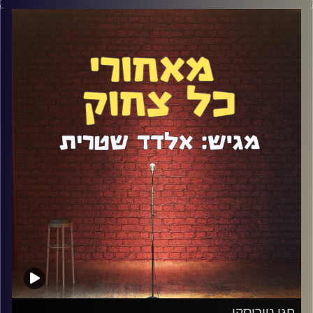
הראשונה שאתם נתקלים בשם אלי חביב. לא סתם השם שלו
עלה כל כך הרבה פעמים באינספור פרקים.
אלי חביב הוא קונצנזוס (ואולי היחידי) בקרב קהילת
הקומיקאים בארץ. כולם אוהבים ומעריכים אותו וכולם
מדברים עליו כ"דבר הבא" בסטנדאפ הישראלי.
לשמחתי זכיתי להתחיל להופיע יחד איתו פחות או יותר ולראות
את ההתפתחות המדהימה שלו. מעבר לזה שאלי הוא
סטנדאפיסט מבריק, הוא מביא איתו אמירה וייחודיות.
דיברנו על החזרה בשאלה, על פוליטיקלי קורקט, על תקופת
הקורונה ועוד מלא.
קרדיט תמונות:
אלדד שטרית
חגי טוריסקי