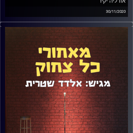
אודליה יקיר
30/11/2020
אודליה יקיר היא קומיקאית, תסריטאית, עיתונאית, ומה לא
בעצם. היא הוציאה שני ספרים, מעבירה לא פחות מ-5 הרצאות
שונות, ואחרי כל זה עוד יש לה זמן לחפש חתן. דיברנו על
יצירה, תחושת מיצוי בסטנדאפ ומעבר לאפיקים אחרים,
חשיבות של הומור בחיים ובזוגיות, ועוד מלא. קבלו את פרק
#90
קרדיט תמונות:
אלדד שטרית