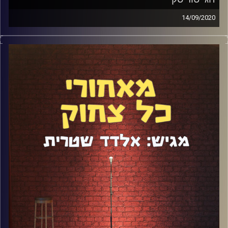
14/09/2020
חגי טוריסקי הוא אחד הקומיקאים הכי מיוחדים והכי מגוונים
בארץ, עם סיפור חיים מטורף.
נתחיל מזה שהוא כותב או כתב לגב האומה, ארץ נהדרת, קופה
ראשית ועוד מלא תכניות שבוודאי ראיתם. הוא גם השתתף
ב"עד כאן" הסאטירית של התאגיד. את כל זה הוא עושה למרות
מחלת הקרוהן שמשביתה אותו לתקופת ארוכות ומאלצת אותו
לעבור ניתוח אחת לשנה. דיברנו, כמובן, על חיים בצל המחלה,
ההשפעות שלה על הקומדיה, כתיבה, הופעות ועוד.
קרדיט תמונות:
אלדד שטרית