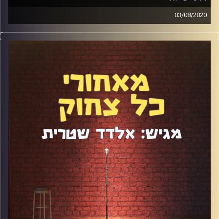
03/08/2020
איזה פרק מיוחד מצפה לכם. רועי שילה מופיע בערך שנתיים
ולכן היה מעניין מאוד לשמוע את נקודת המבט שלו על
סטנדאפ ועל עולם הסטנדאפ. הוא גם המרואיין הצעיר ביותר
שהגיע לתכנית, מה שלא ניכר בכלל במהלך השיחה איתו. הוא
מוכשר, חכם, מצחיק והיה פשוט מרתק לשמוע מישהו שגדל
בתוך שפע של קומדיה שאין לו תקדים. צפו לפרק מיוחד
ומלא רפרנסים.
קרדיט תמונות:
אלדד שטרית