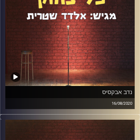
הוא אחד השותפים בו, על הדור החדש של הסטנדאפ, על
התכונות שסטנדאפיסט צריך, על כתיבה, על אסי וגורי, על
שידורי המהפכה ועוד הרבה מאוד. קבלו פרק שיכנס לספר
דברי הימים של הפודקאסט.
קרדיט תמונות:
אלדד שטרית
נדב אבקסיס
16/08/2020
נדב אבקסיס הגיע לפודקאסט לפרק ה-80 החגיגי וכמצופה,
היה נהדר. דיברנו על עולם התרבות בצל הקורונה, המדיניות
הממשלתית בנושא, הטוויטר בהשוואה לרשתות חברתיות
אחרות, תחילת הדרך של נדב, התפנית ב"מחוברים", המופע