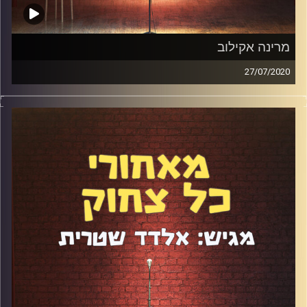
מרינה אקילוב
27/07/2020
מרינה אקילוב היא פצצת כישרון שמופיעה כבר למעלה מ-5
שנים בהן הספיקה לרוץ עם המופע "נשי ותהני" בכל הארץ,
להשתתף בסדרה "נחמה" של רשף לוי, ולצאת עם מופע יחיד.
על הדרך היא הביאה שני ילדים, עברה לקיבוץ בצפון ופתחה
מיזם שבו היא מוכרת גלויות עם הפנצ'ים שלה. דיברנו על כל
זה ועוד.
קרדיט תמונות:
אלדד שטרית