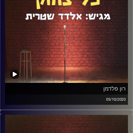
תקופת הקורונה? מה נתן לו קורס הסטנדאפ שהוא השתתף
בו?
קרדיט תמונות:
אלדד שטרית
רון פלדמן
05/10/2020
אם עדיין לא צפיתם ביצירת המופת "רון", רוב הסיכויים שיש
לכם כרגע הרבה מאוד זמן פנוי בשביל זה. אירחתי באולפן את
היוצר, במאי, כותב, שחקן רון פלדמן ודיברנו על משמעות
קיומית, שאיפות, רצונות, יצירה, מוטיבציה והרבה מאוד נושאים