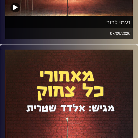
נעמי לבוב
07/09/2020
נעמי לבוב היא השחקנית האהובה עליי בארץ ואחת
הקומיקאיות המבריקות שפועלות כיום. אם עדיין לא ראיתם
אותה משחקת את יונה וולך ב"יונה", את זוהר ב"על הספקטרום"
או את גיתית ב"מטומטמת" תעזבו את כל מה שאתם עושים,
כולל הפודקאסט הזה, ורוצו לראות. בנוסף לכישרונות הבלתי
נגמרים שלה, נעמי היא אשת שיחה מדהימה וכיפית והיה תענוג
לשבת ולדבר איתה על הביוגרפיה המרשימה שלה במשך שעה
קרדיט תמונות:
אלדד שטרית