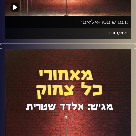
נועם שוסטר-אליאסי
13/01/2020
נועם שוסטר אליאסי זכתה בתואר "הקומיקאית היהודייה
המבטיחה בעולם". קצת אחרי שזה קרה, היא עלתה לכותרת בכל
מהדורות החדשות של העולם הערבי. היא גם זכתה במלגה
מטורפת מאוניברסיטת הרווארד. היא מופיעה בעברית, אנגלית
וערבית בכל העולם וכל זה קורה בטווח של פחות מ-3 שנים
מהיום שהתחילה להופיע. עם סיפור חיים כזה היינו חייבים
לארח אותה בפודקאסט. קבלו את הפרק שיביא את השלום
למזה"ת.
קרדיט תמונות:
אלדד שטרית