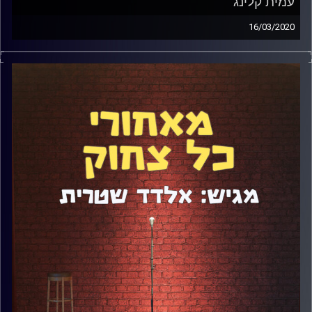
עמית קלינג
16/03/2020
אין בנאדם שמבין סטנדאפ וכיף לדבר איתו על סטנדאפ כמו
עמית קלינג. הבנאדם הוא אנציקלופדיית קומדיה וסטנדאפיסט
מעולה בעצמו. בנוסף, הוא גם כותב את שב"ס הנהדרת, יצר את
"אחי, אני הולך למקסטוק" עם אורן ברזילי, ממקימי ערב
הסטנדאפ המיותר ובנוסף לכל זה הוא גם כתב לתכנית של גורי
אלפי. דיברנו גם על מחאת הסטנדאפיסטיות ועל
האפוקליפסה.
קרדיט תמונות:
אלדד שטרית