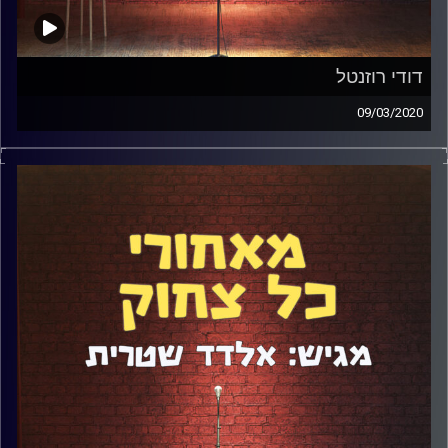
דודי רוזנטל
09/03/2020
דודי רוזנטל הוא אושיית רשת, סטנדאפיסט, ומשתתף בפאנל
של "עד כאן". הוא אחד הכותבים הכי חדים בטוויטר ויש לו
למעלה מ-70 אלף עוקבים. דיברנו על ההפסקה הכפויה
והארוכה שהוא עשה מסטנדאפ ועל הנסיבות שהובילו לכך, על
הפרידה מבת הזוג, על הקאמבק לבמות ועוד לא מעט. הכנות
של דודי הייתה מוחלטת, מה שהפך את הפרק הזה למדהים
ומיוחד.
קרדיט תמונות:
אלדד שטרית