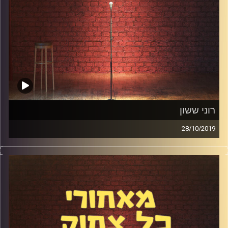
קרדיט תמונות:
אלדד שטרית
רוני ששון
28/10/2019
רוני ששון הוא מוותיקי הסטנדאפיסטים בארץ ואם ראיתם אותו
בהופעה זה בהחלט ניכר. דיברנו על השתלת השיער בטורקיה,
על החלטות גורליות בקריירה, על כתיבה ועל הקאמבק לקומדי
בר. רוני הוא אחד האנשים האהובים בתחום ואם תאזינו לפרק
תבינו בדיוק למה.
קרדיט תמונות:
אלדד שטרית