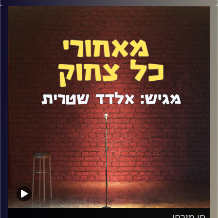
נושאים מרתקים: אלוהים ודת, רוחניות, הימים הגדולים שלו
בסטנדאפ, הפרישה והחזרה, מריחואנה ומפלגת עלה ירוק
שהקים, והפרוייקטים המעניינים שהוא עובד עליהם כיום.
קרדיט תמונות:
אלדד שטרית
חן מזרחי