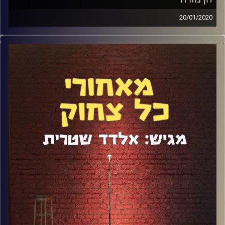
20/01/2020
חן מזרחי הוא תופעת קומדיה שאי אפשר להתעלם ממנה.
מעבר לקריירת הסטנדאפ המטורפת שלו הבנאדם צילם
פרסומות עם אייקונים כמו ביבי ובר רפאלי. על הדרך הוא גם
הפך לאושיית רשת באמצעות סרטונים ויראליים ומתיחות
קורעות. ישבנו לדבר איתו כדי לשמוע מאיפה יש לו אנרגיה
לגנגל בין כל כך הרבה פרויקטים ומה סוד הקסם שלו להצלחה.
קבלו עוד פרק שייכנס לספרי ההיסטוריה.
קרדיט תמונות:
אלדד שטרית