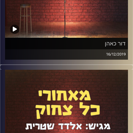
דור כאהן
16/12/2019
דור כאהן הוא מהאורחים המבוקשים ביותר בפודקאסט. דיברנו
על הכתיבה לטייכר וזרחוביץ', לאסי כהן וגם באופן כללי. על
ביטחון וחוסר ביטחון ועל הסצנה האלטרנטיבית. היה מהנה
ומרתק
קרדיט תמונות:
אלדד שטרית