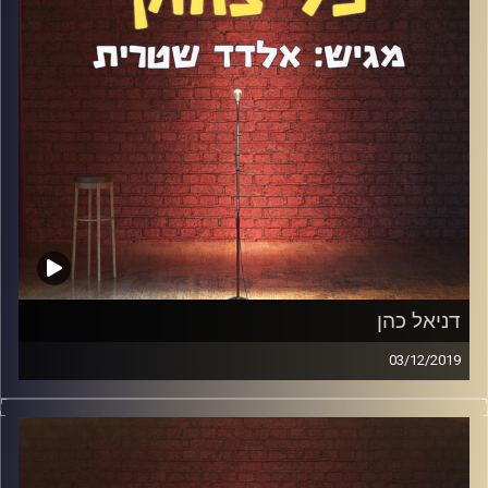
קרדיט תמונות:
אלדד שטרית
דניאל כהן
03/12/2019
דניאל כהן הוא אחד הסטנדאפיסטים הכי לוהטים בארץ. הסגנון
שלו ייחודי, מקורי ובלתי ניתן לחיקוי והדמות הבימתית שלו היא
כזו שתגרום גם לאדישים ביותר להתפוצץ מצחוק. מה שכן,
הפער בין האיש העצבני על הבמה לאיש הנינוח והחביב בחדר