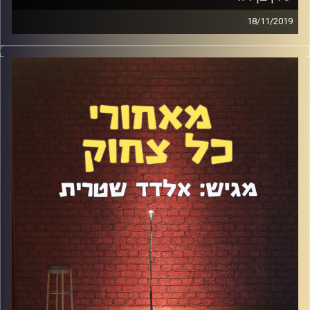
18/11/2019
עידן בן דוד עושה סטנדאפ כבר יותר מעשור ובמקביל הוא
תמיד אירגן הופעות וליינים. כיום הוא עובד במשרד של הקומדי
בר, כך שהוא חווה את "מאחורי הקלעים" של עולם הסטנדאפ
בדרך מאוד מעניינת ומיוחדת. דיברנו על כושר האלתור שלו, על
היחסים הקרובים והכתיבה עם שחר חסון, על התאונה ששינתה
את חייו ועל הנאמנות שלו לפודקאסט הזה.
קרדיט תמונות:
אלדד שטרית