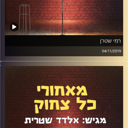
רמי שטרן
04/11/2019
אוקיי, וואו. פרק כזה עוד לא היה בפודקאסט. כבר היו לנו
פרקים מרגשים, מצחיקים, מרתקים, מעוררי השראה, אבל
הפרק הזה לא דומה לשום דבר ששמענו. רמי שטרן נחשב
לסטנדאפיסט הישראלי הראשון וכיאה למעמדו הוא הגיע
לאולפן עם מטען של שנים ועם הרבה דברים שהיה לו חשוב
לומר ולפרוק. היו שם מונולגים ללא פילטרים על פרשיית לואי
סי.קיי, על ביבי והמצב במדינה, על אנשים שמביאים ילדים
לעולם וגם על קומדיה. תעזבו את כל מה שאתם עושים כרגע
ותפנו שעה כדי לשמוע את הפרק חסר המעצורים הזה.