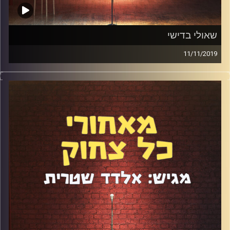
שאולי בדישי
11/11/2019
כמה זמן לשאולי בדישי להגיע מהבמות של מועדוני הסטנדאפ
לפריים טיים של הטלוויזיה? מה הוביל אותו לעסוק בקומדיה
ואיך זה קשור לבית שהוא גדל בו? מה האתגרים הכי גדולים
כקומיקאי מבחינתו ואיך הוא כותב סטנדאפ? עוד פרק חובה
לכל סטנדאפיסט מתחיל.
קרדיט תמונות:
אלדד שטרית