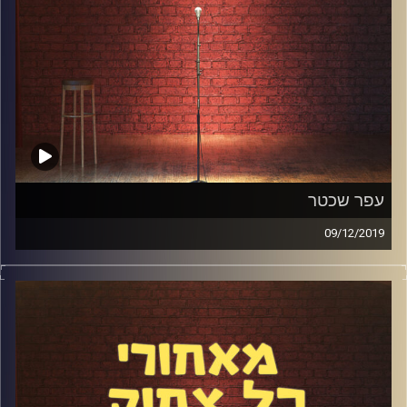
עפר שכטר
09/12/2019
איזה פרק חגיגי ומיוחד זה היה. עפר שכטר הגיע לאולפן לפרק
מצולם שהועבר בלייב. באולפן היה קהל ששאל שאלות בחלק
השני של התכנית. דיברנו על סטנדאפ בהשוואה לשאר הדברים
שעפר עושה, על התחושות שלו כשהוא עולה לבמה כאיש
מפורסם, על אורח החיים שעוזר לו לג'נגל בין כל כך הרבה
פרויקטים ועוד הרבה.