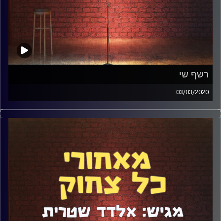
רשף שי
03/03/2020
רשף שי הוא תסריטאי ואחד הכותבים המבריקים בישראל. הוא
כותב למועדון לילה, ארץ נהדרת, גב האומה, עד כאן, קופה
ראשית ועוד ועוד ועוד. איך יש לו זמן לכל זה? איך הוא נשאר
מעודכן בכל מה שקורה? איך זה מרגיש לראות בדיחות שהוא
כתב מבוצעות על ידי קומיקאים אחרים? ענינו על כל זה ועוד
בפרק בלתי נשכח.
קרדיט תמונות:
אלדד שטרית