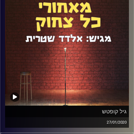
קריירה אפשרית. למרות כל זה, הוא בחר לעשות סטנדאפ
ולצלם סרטונים שבהם הוא מחבק זרים ברחוב, לוקח להם ביס
מהאוכל ובגדול חוצה כל גבול אפשרי כדי להצחיק אתכם.
ישבתי איתו לשיחה כיפית של שעה כדי לנסות לפצח את
האישיות המיוחדת שלו.
קרדיט תמונות:
אלדד שטרית
גיל קופטש
27/01/2020
גיל קופטש האגדי הגיע לפודקאסט כדי לדבר על שלל