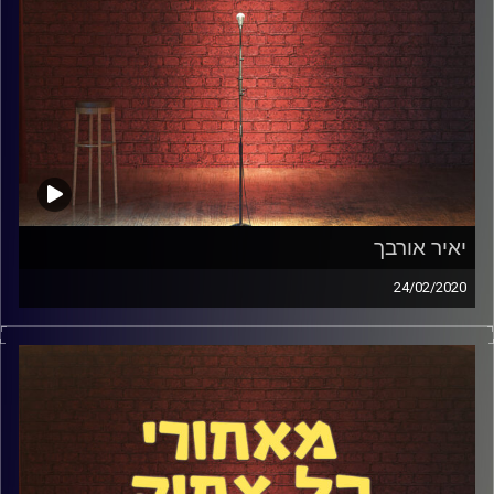
יאיר אורבך
24/02/2020
יאיר אורבך הגיע לאולפן כדי לספר איך זה להיות סטנדאפיסט
חובש כיפה, על המופע החדש עם אשתו ("יאיר ועצבנית"), על
הימים שלו ב"אקדמיה לצחוק", על החיים בגליל כאב ל-4. אה
כן והוא נשוי לחילונית. היה לוהט.
קרדיט תמונות:
אלדד שטרית