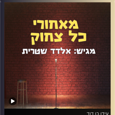
סטנדאפ הפך לאחד הקומיקאים הכי מוכשרים שצומחים כאן.
אם ראיתם את ההופעה המרשימה שלו ב"גוט טאלנט" אתם
כנראה כבר יודעים את זה. דיברנו על עולם הקוסמים ועל
ההבדלים והדמיון לעולם הסטנדאפ, על תחילת הדרך ועל היום
שבו גידי שהוא רוצה לעסוק בקסמים בקומדיה, על השראה
ועל הורות.
קרדיט תמונות:
אלדד שטרית
עידן בן דוד