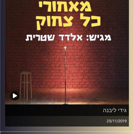
אמנים הוא גדול וזה היה אחד הנושאים שדיברנו עליהם הכי
הרבה בפרק. דיברנו גם על ההצלחה של הסרטונים שלו ברשת
ועל איך שהוא תופס את אמנות הסטנדאפ, כותב ולא מפסיק
ליצור.
קרדיט תמונות:
אלדד שטרית
גידי ליבנה
25/11/2019
גידי ליבנה הוא אמן חושים, אבל מרגע שהתחיל לעשות