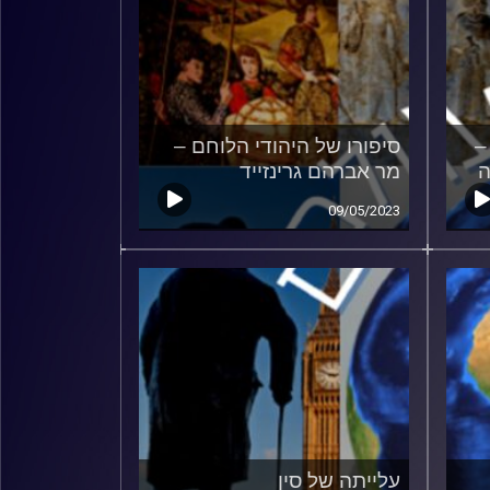
–
סיפורו של היהודי הלוחם –
ה
מר אברהם גרינזייד
09/05/2023
עלייתה של סין