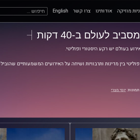
חיפוש:
יות מוזיקה
אודותינו
צרו קשר
English
מסביב לעולם ב-40 דקות
ירוע בעולם יש רקע היסטורי ופוליטי.
וליטי בין מדינות ותרבוויות ושיחה על האירועים המשמעותיים שהובילו
תמונות:
יוסי מצרי