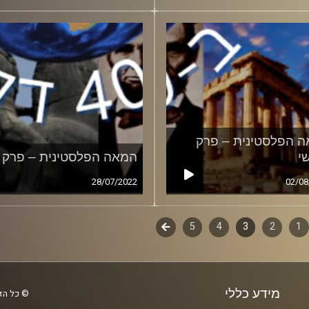
 הפלסטינית – פרק
י
המאה הפלסטינית – פרק ש
28/07/2022
02/08
1
ף
2
3
4
5
לשלב
הבא
ם
מידע כללי
© כל הזכ