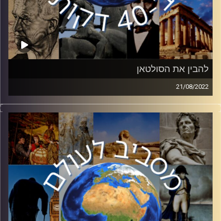
להבין את הסולטאן
21/08/2022
תחת שלטונו של ארדואן יחסי ישראל טורקיה ידעו עליו
ומורדות. בפרק זה ד״ר אסא אופיר יסקור את ההסיטוריה של
טורקיה כיורשת של האימפריה העות׳מאנית, הפיכתה למדינה
משפיעה באזור ואיך הפכה ממדינה הדוגלת בחילוניות למדינה
אסלאמית.
קרדיט תמונות:
יוסי מצרי