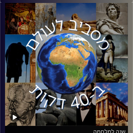
העל היחידה בעולם. בשנים האחרונות נראה שצומחת מעצמת
על חדשה, סין. יובל ויינרב יסביר איך באמת אנחנו צריכים להבין
את סין
קרדיט תמונות:
יוסי מצרי
שנה למלחמה