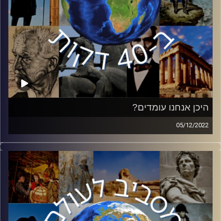
קרדיט תמונות:
יוסי מצרי
היכן אנחנו עומדים?
05/12/2022
הסכסוך הישראלי פלסטיני נמצא במבוי סתום בשנים
האחרונות, כאשר שני הצדדים רחוקים מאוד אחד מהשני.
בפרק זה אלוף משנה במיל׳ גרישה יעקוקוביץ, מי שחי את
הסכסוך כאיש צבא וכאיש עסקים – יסביר את הדינמיקות
המתרחשות בשטח ולאן אנחנו הולכים.