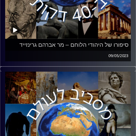
סיפורו של היהודי הלוחם – מר אברהם גרינזייד
09/05/2023
500 אלף יהודים לחמו בשורות הצבא האדום כנגד האויב
הנאצי. לכבוד יום הניצחון על הנאצים, ראיון עם יו״ר ברית
הווטרנים הישראלית מר אברהם גרינזייד. אברהם יספר את
סיפורו האישי במלחמה, השפעתה של המלחמה עליו ועל
משפחתו והשלכותיה הכבדות.
קרדיט תמונות:
יוסי מצרי