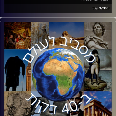
07/03/2023
ב23 בפברואר רוסיה פתחה במלחמה ופלשה לאוקראינה.
למרות כל התחזיות הקודרות, כעבור שנה השלטון באוקראינה
עדיין עומד ואוקראינה עומדת בגבורה כנגד הדב הרוסי. בפרק
זה ד״ר שי הר צבי מהמכון למדיניות ואסטרטגיה באוניברסיטת
רייכמן ינתח את המלחמה כעבור שנה, על שלל המדינות
המעורבות והתרחישים האפשריים.
קרדיט תמונות:
יוסי מצרי