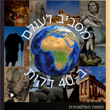
הפרקים ״המאה הפלסטינית״
ד״ר מיכאל מילשטיין יסקור את ההתפתחויות והדמויות
המשפיעות בחברה הפלסטינית מתחילת המאה ה – 20 ועד
היום.
בפרק השני, בין הנפילה ב67 ועד הסכמי אוסלו בשנות ה90.
שנות השיא של ערפאת ואש״ף בלבנון, מה הביא לנפילתם ואיך
כל זה דחף את הפלסטינים וישראל למשא ומתן
קרדיט תמונות:
יוסי מצרי
המאה הפלסטינית