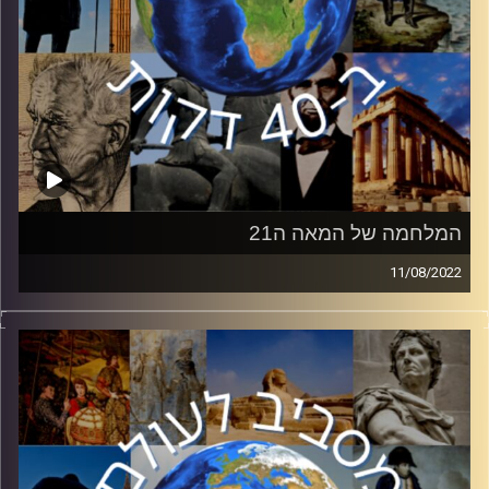
המלחמה של המאה ה21
11/08/2022
חיסולו של מנהיג אל – קעידה בשבוע שעבר על ידי ארצות
הברית סגר חשבון ארוך שנים עם ארגון הטרור שפעם היה
הגדול והמפחיד בעולם. בפרק זה פרופסור אסף מוגדם, דיקן
בית הספר לממשל באוניברסיטת רייכמן, יספר על המלחמה
בטרור, סוגיו השונים של הטרור וההבדל המשמעותי בין ארגוני
הטרור שאנו מכירים