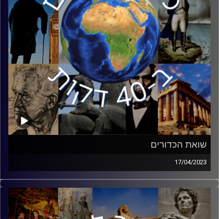
המכריע של יהודים בצבא האדום ותרומתם המערכת לניצחון.
קרדיט תמונות:
יוסי מצרי
שואת הכדורים
17/04/2023
לאחר פלישתה של גרמניה הנאצית לשטחי ברית המועצות
במבצע ברברוסה, החלו רציחות שיטתיות של היהודים החיים
בשטחי ברית המועצות. פרופסור דן מיכמן והגברת שולחני
יספרו את סיפורם של מיליון וחצי יהודים שנרצחו בגאיות הריגה