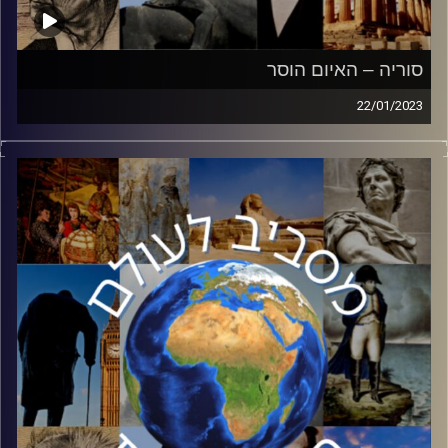
סוריה – האיום הוסר
22/01/2023
בעשור האחרון סוריה נכנסה לסחרור בעקבות מלחמת
האזרחים. ממדינה שפעם איימה על ישראל למדינה שלא מהווה
איום יותר. האמנם?
אלוף משנה מירי אייזן תנתח את המצב אצל השכנה שלנו
מצפון
קרדיט תמונות:
יוסי מצרי