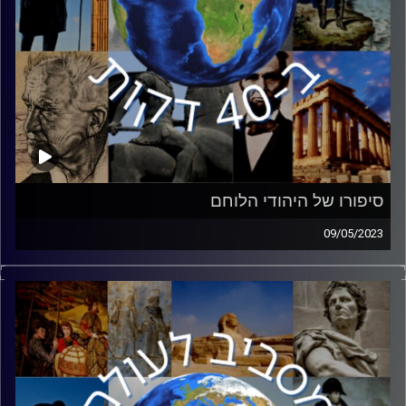
סיפורו של היהודי הלוחם
09/05/2023
בציבוריות הישראלית מלחמת העולם השנייה מתקשרת ישירות
ובעיקר לשואה ולסיפורי הגבורה במרד גטו ורשה והפרטיזנים.
אך היו גם סיפורי גבורה נוספים. כמיליון וחצי חיילים יהודים
נלחמו כנגד הנאצים במלחמת העולם השנייה. בחזית המזרחית,
שם המלחמה הייתה האכזרית והקשה במיוחד – שירתו 500
אלף יהודים בצבא האדום. סגן אלוף אסף אפרתי ממוזיאון
היהודי הלוחם במלחמת העולם השנייה יספר את חלקם