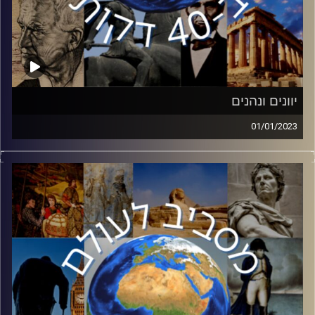
יוונים ונהנים
01/01/2023
שבוע שעבר סיימנו לחגוג את חנוכה – החג בו ניצחו המכבים
את היוונים. אך
האם אנחנו מכירים את היוונים? ניל בר הצטרף אלינו למסע
היכרות עם יוון
העתיקה