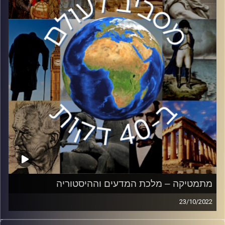
המועצות על שלל תחומיה: המנהיגים, ההחלטות החשובות
והשפעתה של ברית המועצות על העולם.
Сегодня, 105 лет назад, в Российской империи
произошла «Октябрьская революция», котороя
ознаменовала собой конец царской эпохи и
создание первого коммунистического государства –
Союза Советских Социалистических Республик
(СССР).
В этой серии мы поговорим о предводителях,
решениях и влиянии СССР на мир.
קרדיט תמונות:
יוסי מצרי
מתמטיקה – מלכת המדעים וההיסטוריה
23/10/2022
השפעתה של המתמטיקה על המדעים השונים קריטית וניכרת