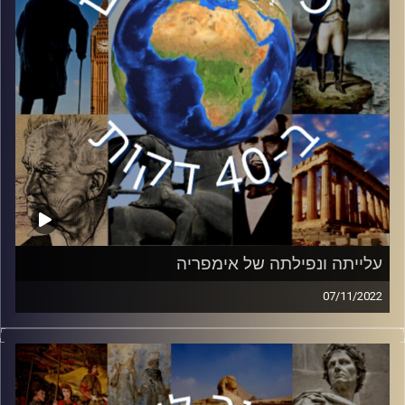
קרדיט תמונות:
יוסי מצרי
עלייתה ונפילתה של אימפריה
07/11/2022
היום לפני 105 שנים, התרחשה ברוסיה ״מהפכת אוקטובר״
שסימלה את סוף שלטונו של הצאר והקמתה של המדינה
הקומוניסטית הראשונה – ברית המועצות. בפרק זה פרופסור
יונתן דקל – חן, מהאוניברסיטה העברית, יסקור את ברית