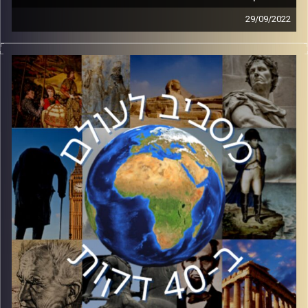
29/09/2022
בשבוע שעבר, לראשונה עקפה האוכלוסיה הקתולית בצפון
אירלנד את האוכלסיה הפרוטסטנטית. שינוי דמוגרפי זה יכול
להצית מחדש את הסכסוך האירי, סכסוך שבדומה לסכסוך
הישראלי פלסטיני מערב טריטוריה, דת ומאבק דמוגרפי. בפרק
זה ד״ר אורי קציר יסקור את תולדות הסכסוך האירי והשוואתו
לסכסוך שלנו.
קרדיט תמונות:
יוסי מצרי