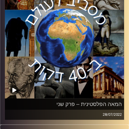
המשפיעות בחברה הפלסטינית מתחילת המאה ה – 20 ועד
היום.
בפרק השלשי, הסכם אוסלו והשפעתו. במהלך שנות ה – 90
הייתה תקווה לסיום הסכסוך, אז תקווה זו התנפצה לרסיסים
לאחר כישלון השיחות ופרוץ האינתיפאדה השנייה. האם אי
פעם נצליח להגיע לשלום? מהן ההשלכות לנתק ארוך השנים
בינינו לבין הפלסטינים?
קרדיט תמונות:
יוסי מצרי
המאה הפלסטינית – פרק שני
28/07/2022
עד כמה אנחנו באמת מכירים את השכנים שלנו? בסדרת