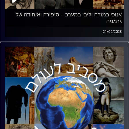
אנוכי במזרח וליבי במערב – סיפורה ואיחודה של
גרמניה
21/05/2023
לאחר מלחמת העולם השנייה, חולקה גרמניה לשני אזורי
שליטה. המערבי בראשות ארה״ב,
בריטניה וצרפת והמזרחי בראשות ברית המועצות. כך נולדה
חלוקת גרמניה שליוותה את המלחמה הקרה
בחצי השני של המאה ה20. אלדד בק – סופר ושליח ״ישראל
היום״ לאירופה יספר את סיפורה של גמניה,
השפעת חלוקתה עד היום על הפוליטיקה הגרמנית וכמובן על
ישראל.
קרדיט תמונות:
יוסי מצרי