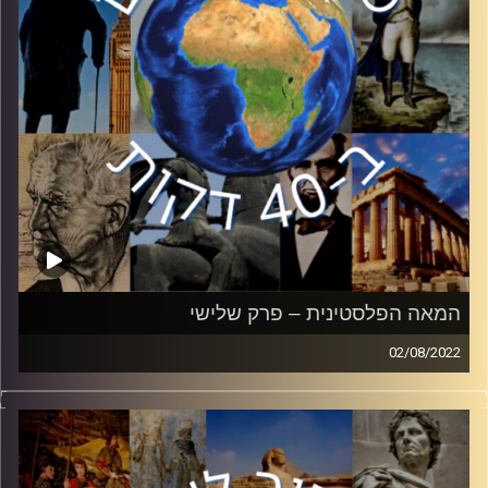
קרדיט תמונות:
יוסי מצרי
המאה הפלסטינית – פרק שלישי
02/08/2022
עד כמה אנחנו באמת מכירים את השכנים שלנו? בסדרת
הפרקים ״המאה הפלסטינית״
ד״ר מיכאל מילשטיין יסקור את ההתפתחויות והדמויות