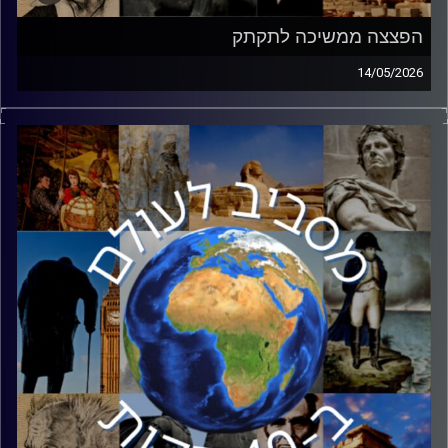
הפצצה ממשיכה לתקתק
14/05/2026
בימים אלו העולם מחכה להחלטתו של נשיא ארצות הברית,
דונאלד טראמפ: האם לחדש את המלחמה באיראן. איום הגרעין
האיראני מלווה את ישראל במשך עשורים ולמרות המלחמה,
הסוף לא נראה קרוב. כדי לעשות סדר, הצטרף אליי אבנר וילן.
אבנר הוא איש הייטק ובוגר תכנית תלפיות. הוא שירת 21 שנים
במערכת הביטחון, וברוב שנות שירותו עסק באיראן ובמערכה
מולה. במסגרת שירותו היה שותף לעשייה ביטחונית משמעותית,
שעליה זכה בפרס ביטחון ישראל.
קרדיט תמונות:
יוסי מצרי