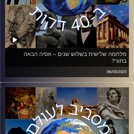
מלחמה שלישית בשלוש שנים – אסיה הבאה
בתור?
06/05/2025
בשנים האחרונות אנחנו רגילים לשמוע על מלחמה במזרח
אירופה ובמזרח התיכון. בשבועות האחרונים, ישנה התכנות
לפריצת מלחמה באסיה. לאחר פיגוע מזעזע בחבל קשמיר, הודו
ופקיסטן עומדות בפני מתיחות שלא נראתה באזור שנים. ד״ר
לורן דגן עמוס, חוקרת מדיניות חוץ וביטחון של הודו
באוניברסיטת בר אילן הצטרפה אליי כדי להבין את מקורות
הסכסוך ופוטנציאל המלחמה.