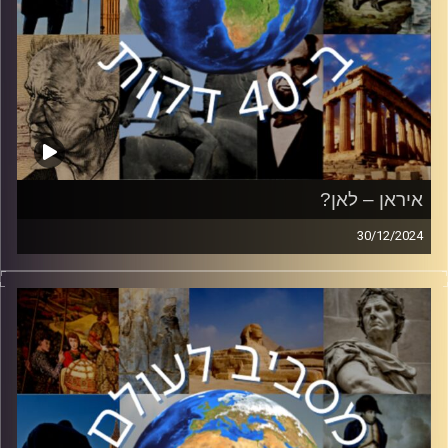
איראן – לאן?
30/12/2024
עד טבח ה 07.10, איראן התקדמה אל עבר מטרותיה בזירה
הבינלאומית. מאז הטבח, שהוביל לפתיחת חזית אל מול ישראל,
איראן סופגת אבדות קשות. האם עליה לשנות את יעדיה
האסטרטגים? כיצד היא יכולה לחשב מסלול מחדש? ד״ר רז
צימט, חוקר בכיר במכון למחקרי ביטחון לאומי ה INSS
באוניברסיטת תל אביב הצטרף אלינו כדי לענות על השאלות