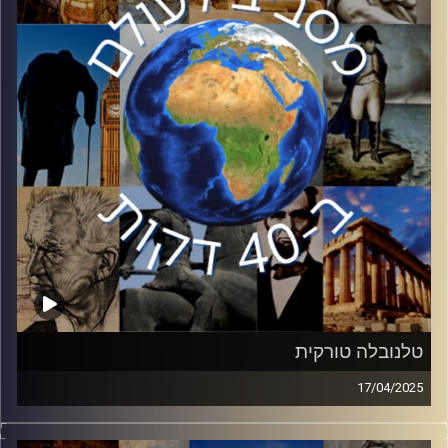
פרופסור אודי זומר, ראש מרכז ברק באוניברסיטת תל אביב,
יהיה איתנו כדי לנסות ולהבין לאן טראמפ הולך
קרדיט תמונות:
יוסי מצרי
טלנובלה טורקית
17/04/2025
בחודשים האחרונים שמה של טורקיה מוזכר יותר ויותר
בחדשות. הצלחות במדיניות החוץ לצד מחמאות קשות מבפנים