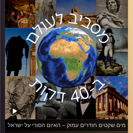
באזור שנים. בעוד אנו עוברים את השנה הקשה בחיינו, כיצד
היא עוברת על הצד השני? ד״ר ואלוף משנה במיל׳ מיכאל
מילשטיין יסביר כיצד נראת המלחמה בצד השני, איפה טעינו
בדרך ומה ניתן לעשות כדי לתקן.
קרדיט תמונות:
יוסי מצרי
מים שקטים חודרים עמוק – האיום הסורי על ישראל