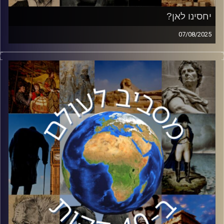
יחסינו לאן?
07/08/2025
בשבועות האחרונים המתיחות בין ישראל לבין הקהילה
הבינלאומית עולה שלב בעקבות המלחמה בעזה. מרכז האש
הוא כמובן האיחוד האירופה ומדינות אירופה השונות. רמי
דניאל, רכז תכנית אירופה במכון למחקרי ביטחון לאומי ה inss
באוניברסיטת תל אביב הגיע לעשות סדר באיחוד האירופי,
פלגיו השונים ויחסו לישראל.
קרדיט תמונות:
יוסי מצרי