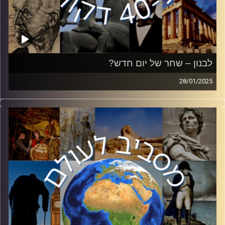
לבנון – שחר של יום חדש?
28/01/2025
ב-08.10.23 פתח חיזבאללה במערכה כנגד ישראל, כשהוא
מצטרף למתקפת החמאס. מאז זרמו הרבה מים בליטני, ומצבו
של ארגון הטרור בפוליטיקה הלבנונית השתנה לחלוטין. בפרק
זה רועי קייס, ראש תחום ערבים בכאן 11, יסקור את מהלכי
המלחמה, הסכנות וההזדמנויות של ארץ הארזים והמזרח התיכון
בכלל.
קרדיט תמונות:
יוסי מצרי