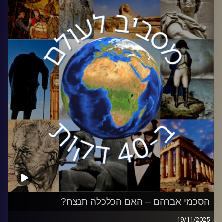
לעיצוב התרבות המערבית והתחרות אל מול היהדות. פרופסור
קליינברג הוא מומחה לנצרות. ספריו התפרסמו בהוצאות
יוקרתיות בעולם ותורגמו לשפות רבות. בעברית ראו אור בין
היתר מדריך לחילוני, קריאת ביניים ושבעת החטאים.
קרדיט תמונות:
יוסי מצרי
הסכמי אברהם – האם הכלכלה תנצח?
19/11/2025