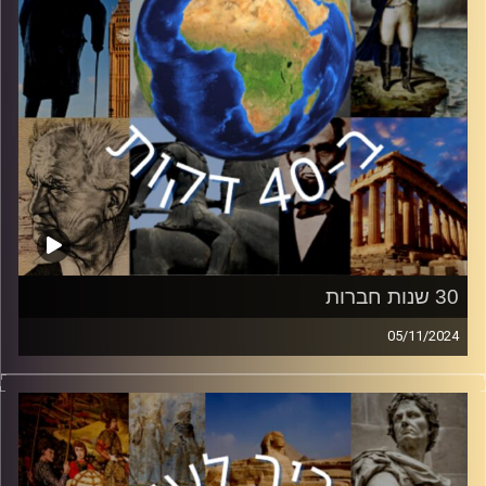
קרדיט תמונות:
יוסי מצרי
30 שנות חברות
05/11/2024
השבוע אנו מציינים 30 שנים להסכם השלום עם ירדן, אחד
הנכסים המדיניים החשובים ביותר של מדינת ישראל. למרות
זאת, בשנים האחרונות הלך ופחת מעמדו של הישג מדיני זה.
ד״ר אופיר וינטר, חוקר בכיר במכון למחקרי ביטחון לאומי
באוניברסיטת תל אביב יפרט על העליות והירידות ביחסים עם