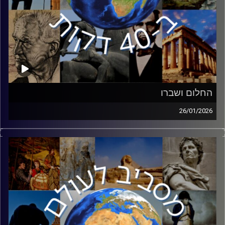
החלום ושברו
26/01/2026
בשבוע שעבר ציינו בארצות הברית את יומו של מרטין לותר
קינג, האיש עם החלום שסיים את האפליה הגזעית בארצות
הברית. אך האם האפליה עדיין קיימת בארצות הברית? ד״ר אלי
קוק, ראש תכנית להיסטוריה אמריקאית באוניברסיטת חיפה
ומנחה הפודקאסט ״הרדיקל״ הצטרף כדי לעשות סדר ביחסים
הגזעיים בחברה האמריקאית.
קרדיט תמונות:
יוסי מצרי