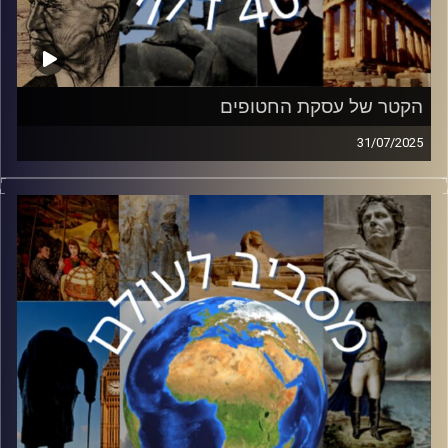
הקטר של עסקת החטופים
31/07/2025
בחודשים האחרונים אנו עדים לשיחות לגבי עסקת חטופים
וסיום המלחמה. אחת משחקניות המפתח בשיחות הינה קטר.
בפרק זה ד״ר אריאל אדמוני, חוקר קטר במכון ירושלים
למדיניות ואסטרטגיה ה JISS, יחשוף את שיטותיה של קטר
וזרועותיה הארוכות וקשריה לשחקנים השונים בעסקה.
קרדיט תמונות:
יוסי מצרי