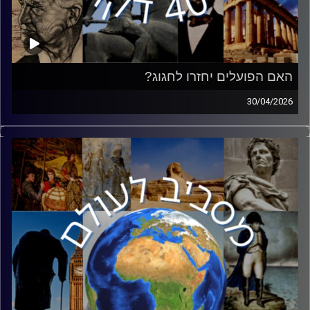
האם הפועלים יחזרו לחגוג?
30/04/2026
השבוע נציין את האחד במאי, חג הפועלים. מה שהיה בעבר
חגם של כחצי מאוכלוסיית העולם, הפך היום לאירוע שולי.
למרות זאת, זאת הזדמנות מצוינת לשוחח על מארקס,
סוצאליזם והכלכלה העולמית הנוכחית. הצטרף אליי ד״ר יפתח
גולדמן, מרצה בכיר במכללה האקדמית לחינוך ע"ש דוד ילין
בירושלים ובתכנית 'בארי' באוניברסיטת חיפה, מחבר הספרים
"רוסו: הקידמה כמלכודת", "הסוציאליזם בין פוליטיקה
לאוטופיה" ו"להמשיך את השיחה: הזמנה לחינוך הומניסטי"
ומגיש "הפודקסט על מרקס".
קרדיט תמונות:
יוסי מצרי