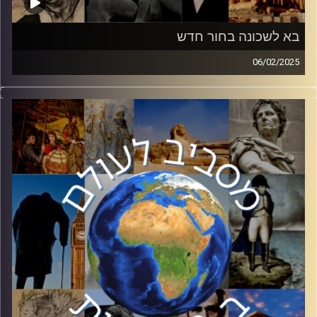
בא לשכונה בחור חדש
06/02/2025
לאחר שההלם מנפילת משטרו של בשאר אל אסד החל
התפוגג, המצב בסוריה החדשה מתחיל להתבהר לאט לאט.
בפרק זה ד״ר יהודה בלנגה, חוקר במחלקת מזרח תיכון של
אוניברסיטת בר אילן, יסביר על השלכות נפילת משטרו של
בשאר אל אסד ומיהו אחמד א-שרע שהצליח להפיל אותו.
קרדיט תמונות:
יוסי מצרי