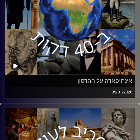
אינתיפאדה על ההדסון
05/01/2026
המלחמה שניהלה ישראל בשנתיים האחרונות חשפה את
הבעיות הביטחוניות של ישראל. חזית שנחשפה בשיא עוצמתה
היא המלחמה על התודעה והאתגר של ישראל בקרב הדור
הצעיר. אופיר דיין, חוקרת במכון למחקרי ביטחון לאומי ה INSS
ומחברת הספר ״אינתיפאדה על ההדסון״ מגיעה לעשות סדר
בחזית ההסברה וכיצד ישראל יכולה לנצח במאבק התודעתי.