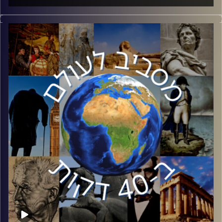
לאחר סיום המלחמה ברצועת עזה, החלו עבודות בבית הלבן
להרחבת הסכמי אברהם. על פי התקשורת העולמית, המדינות
המרכזיות העשויות להצטרף הן ערב הסעודית ואינדונזיה. כיצד
ההסכמים ישפיעו על הכלכלה הישראלית? מה המדינות הללו
יכולית להרוויח מנרמול היחסים עם ישראל? צפריר אסף,
מומחה לשווקים מתעוררים, פיתוח עסקי ויעוץ אסטרטגי
לבנקים בינלאומיים לפיתוח והשקעות אימפקט הצטרף כדי
לענות על כל השאלות.
קרדיט תמונות:
יוסי מצרי