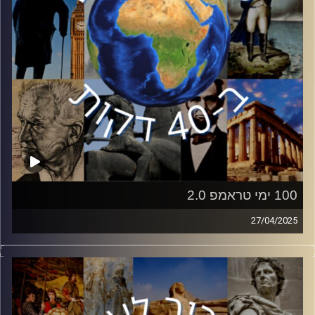
קרדיט תמונות:
יוסי מצרי
100 ימי טראמפ 2.0
27/04/2025
היום יציין נשיא ארצות הברית, דונאלד טראמפ, 100 ימים
לכהונתו השנייה בבית הלבן.
כיאה לדונאלד טראמפ, 100 הימים הללו לא היו שקטים.