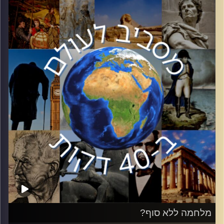
– לאן טורקיה הולכת? ד״ר גליה לינדנשטראוס, חוקרת בכירה
במכון למחקר ביטחון לאומי ה INSS באוניברסיטת תל אביב,
תנתח את מדיניות החוץ הטורקית ומעורבותה באזור.
קרדיט תמונות:
יוסי מצרי
מלחמה ללא סוף?