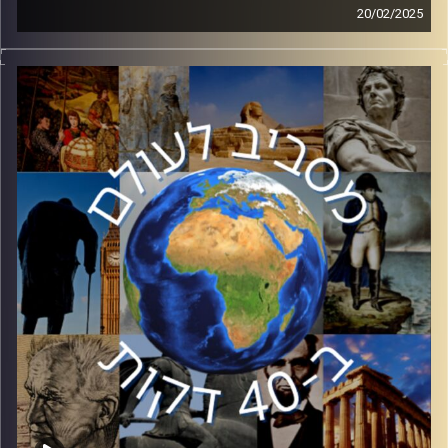
20/02/2025
השבוע נציין שלוש שנים לפלישתה של רוסיה לאוקראינה
ולפריצת המלחמה הגדולה ביותר באירופה מאז מלחמת העולם
השנייה. לאחר כניסתו מחדש של טראמפ לבית הלבן, נראה כי
המלחמה עולה על מסלול חדש. ראש תחום רוסיה במכון
למחקרי ביטחון לאומי ה INSS ושגריר ישראל לשעבר ברוסיה
ואזרבייג׳ן, ארקדי מילמן, הצטרף אלינו כדי לנסות לענות על
השאלות הרבות בנוגע לעתיד המלחמה
קרדיט תמונות:
יוסי מצרי