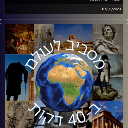
07/03/2023
ב23 בפברואר רוסיה פתחה במלחמה ופלשה לאוקראינה.
למרות כל התחזיות הקודרות, כעבור שנה השלטון באוקראינה
עדיין עומד ואוקראינה עומדת בגבורה כנגד הדב הרוסי. בפרק
זה ד״ר שי הר צבי מהמכון למדיניות ואסטרטגיה באוניברסיטת
רייכמן ינתח את המלחמה כעבור שנה, על שלל המדינות
המעורבות והתרחישים האפשריים.
קרדיט תמונות:
יוסי מצרי