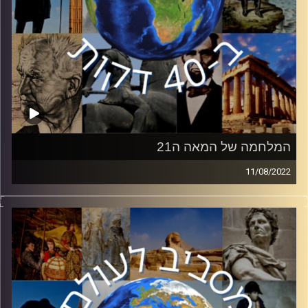
המלחמה של המאה ה21
11/08/2022
חיסולו של מנהיג אל – קעידה בשבוע שעבר על ידי ארצות
הברית סגר חשבון ארוך שנים עם ארגון הטרור שפעם היה
הגדול והמפחיד בעולם. בפרק זה פרופסור אסף מוגדם, דיקן
בית הספר לממשל באוניברסיטת רייכמן, יספר על המלחמה
בטרור, סוגיו השונים של הטרור וההבדל המשמעותי בין ארגוני
הטרור שאנו מכירים