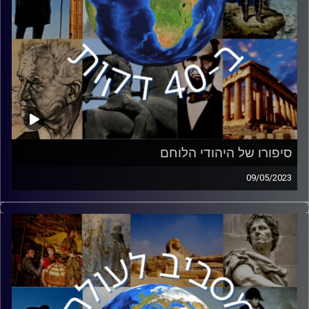
סיפורו של היהודי הלוחם
09/05/2023
בציבוריות הישראלית מלחמת העולם השנייה מתקשרת ישירות
ובעיקר לשואה ולסיפורי הגבורה במרד גטו ורשה והפרטיזנים.
אך היו גם סיפורי גבורה נוספים. כמיליון וחצי חיילים יהודים
נלחמו כנגד הנאצים במלחמת העולם השנייה. בחזית המזרחית,
שם המלחמה הייתה האכזרית והקשה במיוחד – שירתו 500
אלף יהודים בצבא האדום. סגן אלוף אסף אפרתי ממוזיאון
היהודי הלוחם במלחמת העולם השנייה יספר את חלקם