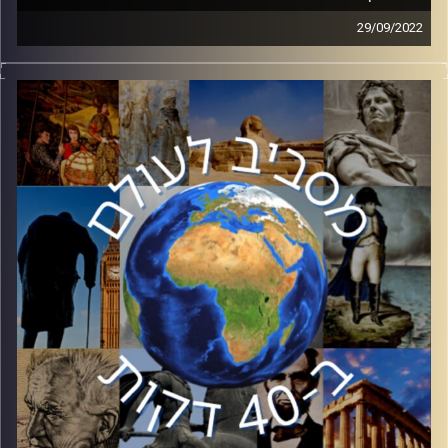
29/09/2022
בשבוע שעבר, לראשונה עקפה האוכלוסיה הקתולית בצפון
אירלנד את האוכלסיה הפרוטסטנטית. שינוי דמוגרפי זה יכול
להצית מחדש את הסכסוך האירי, סכסוך שבדומה לסכסוך
הישראלי פלסטיני מערב טריטוריה, דת ומאבק דמוגרפי. בפרק
זה ד״ר אורי קציר יסקור את תולדות הסכסוך האירי והשוואתו
לסכסוך שלנו.
קרדיט תמונות:
יוסי מצרי