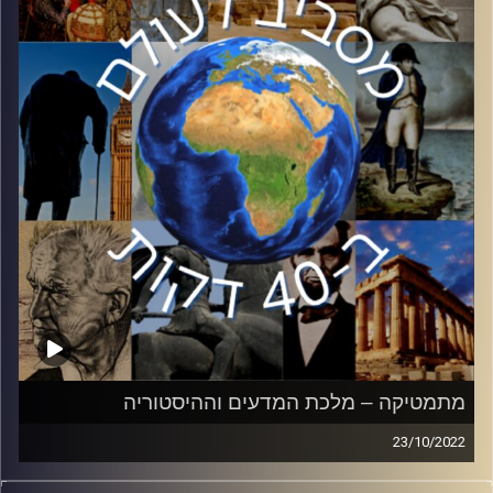
המועצות על שלל תחומיה: המנהיגים, ההחלטות החשובות
והשפעתה של ברית המועצות על העולם.
Сегодня, 105 лет назад, в Российской империи
произошла «Октябрьская революция», котороя
ознаменовала собой конец царской эпохи и
создание первого коммунистического государства –
Союза Советских Социалистических Республик
(СССР).
В этой серии мы поговорим о предводителях,
решениях и влиянии СССР на мир.
קרדיט תמונות:
יוסי מצרי
מתמטיקה – מלכת המדעים וההיסטוריה
23/10/2022
השפעתה של המתמטיקה על המדעים השונים קריטית וניכרת