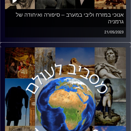
אנוכי במזרח וליבי במערב – סיפורה ואיחודה של
גרמניה
21/05/2023
לאחר מלחמת העולם השנייה, חולקה גרמניה לשני אזורי
שליטה. המערבי בראשות ארה״ב,
בריטניה וצרפת והמזרחי בראשות ברית המועצות. כך נולדה
חלוקת גרמניה שליוותה את המלחמה הקרה
בחצי השני של המאה ה20. אלדד בק – סופר ושליח ״ישראל
היום״ לאירופה יספר את סיפורה של גמניה,
השפעת חלוקתה עד היום על הפוליטיקה הגרמנית וכמובן על
ישראל.
קרדיט תמונות:
יוסי מצרי