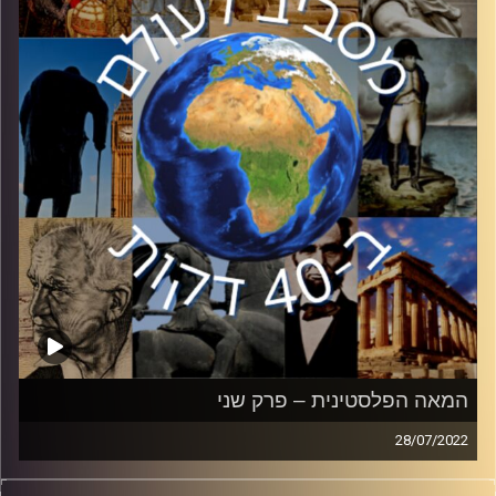
המשפיעות בחברה הפלסטינית מתחילת המאה ה – 20 ועד
היום.
בפרק השלשי, הסכם אוסלו והשפעתו. במהלך שנות ה – 90
הייתה תקווה לסיום הסכסוך, אז תקווה זו התנפצה לרסיסים
לאחר כישלון השיחות ופרוץ האינתיפאדה השנייה. האם אי
פעם נצליח להגיע לשלום? מהן ההשלכות לנתק ארוך השנים
בינינו לבין הפלסטינים?
קרדיט תמונות:
יוסי מצרי
המאה הפלסטינית – פרק שני
28/07/2022
עד כמה אנחנו באמת מכירים את השכנים שלנו? בסדרת