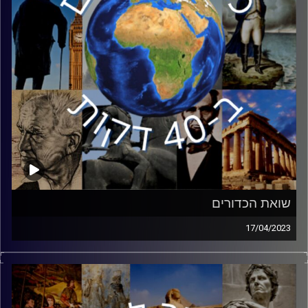
המכריע של יהודים בצבא האדום ותרומתם המערכת לניצחון.
קרדיט תמונות:
יוסי מצרי
שואת הכדורים
17/04/2023
לאחר פלישתה של גרמניה הנאצית לשטחי ברית המועצות
במבצע ברברוסה, החלו רציחות שיטתיות של היהודים החיים
בשטחי ברית המועצות. פרופסור דן מיכמן והגברת שולחני
יספרו את סיפורם של מיליון וחצי יהודים שנרצחו בגאיות הריגה