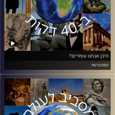
קרדיט תמונות:
יוסי מצרי
היכן אנחנו עומדים?
05/12/2022
הסכסוך הישראלי פלסטיני נמצא במבוי סתום בשנים
האחרונות, כאשר שני הצדדים רחוקים מאוד אחד מהשני.
בפרק זה אלוף משנה במיל׳ גרישה יעקוקוביץ, מי שחי את
הסכסוך כאיש צבא וכאיש עסקים – יסביר את הדינמיקות
המתרחשות בשטח ולאן אנחנו הולכים.