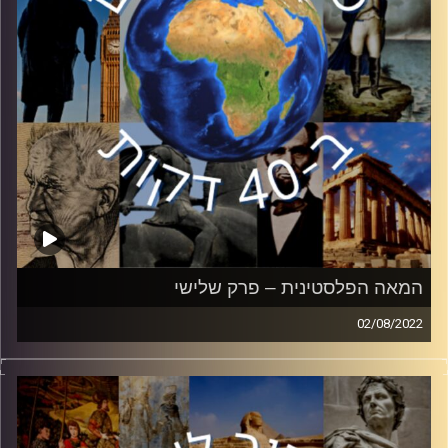
קרדיט תמונות:
יוסי מצרי
המאה הפלסטינית – פרק שלישי
02/08/2022
עד כמה אנחנו באמת מכירים את השכנים שלנו? בסדרת
הפרקים ״המאה הפלסטינית״
ד״ר מיכאל מילשטיין יסקור את ההתפתחויות והדמויות