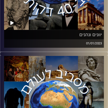
יוונים ונהנים
01/01/2023
שבוע שעבר סיימנו לחגוג את חנוכה – החג בו ניצחו המכבים
את היוונים. אך
האם אנחנו מכירים את היוונים? ניל בר הצטרף אלינו למסע
היכרות עם יוון
העתיקה