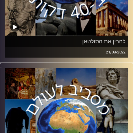
להבין את הסולטאן
21/08/2022
תחת שלטונו של ארדואן יחסי ישראל טורקיה ידעו עליו
ומורדות. בפרק זה ד״ר אסא אופיר יסקור את ההסיטוריה של
טורקיה כיורשת של האימפריה העות׳מאנית, הפיכתה למדינה
משפיעה באזור ואיך הפכה ממדינה הדוגלת בחילוניות למדינה
אסלאמית.
קרדיט תמונות:
יוסי מצרי