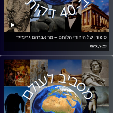
סיפורו של היהודי הלוחם – מר אברהם גרינזייד
09/05/2023
500 אלף יהודים לחמו בשורות הצבא האדום כנגד האויב
הנאצי. לכבוד יום הניצחון על הנאצים, ראיון עם יו״ר ברית
הווטרנים הישראלית מר אברהם גרינזייד. אברהם יספר את
סיפורו האישי במלחמה, השפעתה של המלחמה עליו ועל
משפחתו והשלכותיה הכבדות.
קרדיט תמונות:
יוסי מצרי