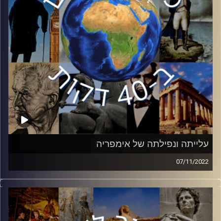
קרדיט תמונות:
יוסי מצרי
עלייתה ונפילתה של אימפריה
07/11/2022
היום לפני 105 שנים, התרחשה ברוסיה ״מהפכת אוקטובר״
שסימלה את סוף שלטונו של הצאר והקמתה של המדינה
הקומוניסטית הראשונה – ברית המועצות. בפרק זה פרופסור
יונתן דקל – חן, מהאוניברסיטה העברית, יסקור את ברית