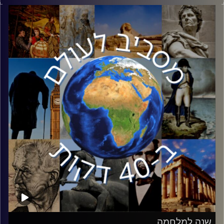
העל היחידה בעולם. בשנים האחרונות נראה שצומחת מעצמת
על חדשה, סין. יובל ויינרב יסביר איך באמת אנחנו צריכים להבין
את סין
קרדיט תמונות:
יוסי מצרי
שנה למלחמה