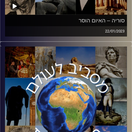
סוריה – האיום הוסר
22/01/2023
בעשור האחרון סוריה נכנסה לסחרור בעקבות מלחמת
האזרחים. ממדינה שפעם איימה על ישראל למדינה שלא מהווה
איום יותר. האמנם?
אלוף משנה מירי אייזן תנתח את המצב אצל השכנה שלנו
מצפון
קרדיט תמונות:
יוסי מצרי