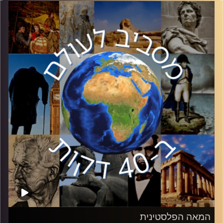
הפרקים ״המאה הפלסטינית״
ד״ר מיכאל מילשטיין יסקור את ההתפתחויות והדמויות
המשפיעות בחברה הפלסטינית מתחילת המאה ה – 20 ועד
היום.
בפרק השני, בין הנפילה ב67 ועד הסכמי אוסלו בשנות ה90.
שנות השיא של ערפאת ואש״ף בלבנון, מה הביא לנפילתם ואיך
כל זה דחף את הפלסטינים וישראל למשא ומתן
קרדיט תמונות:
יוסי מצרי
המאה הפלסטינית