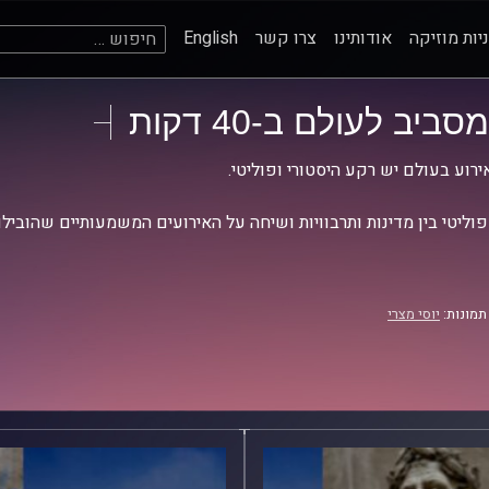
חיפוש:
יות מוזיקה
אודותינו
צרו קשר
English
מסביב לעולם ב-40 דקות
ירוע בעולם יש רקע היסטורי ופוליטי.
וליטי בין מדינות ותרבוויות ושיחה על האירועים המשמעותיים שהובילו
תמונות:
יוסי מצרי