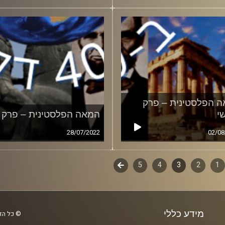
 הפלסטינית – פרק
י
המאה הפלסטינית – פרק ש
28/07/2022
02/08
1
ף
2
3
4
5
לשלב
הבא
ם
מידע כללי
© כל הזכ