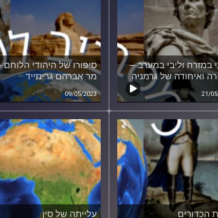
י במזרח וליבי במערב –
סיפורו של היהודי הלוחם –
רה ואיחודה של גרמניה
מר אברהם גרינזייד
09/05/2023
21/05
 הכדורים
עלייתה של סין