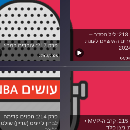
פרק 218: ליל הסדר –
ים האישיים לעונת
פרק 217: עובדים במרץ
202
27/03/2025
04/04
פרק 214: הפנים קדימה –
פרק 215: קרב ה-MVP •
לברון ג׳יימס (עדיין) שולט
: ניצן פלד
בליגה