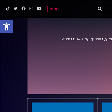
שידור חי
פתח סרגל
וצקי, בשיתוף קול האוניברסיטה.