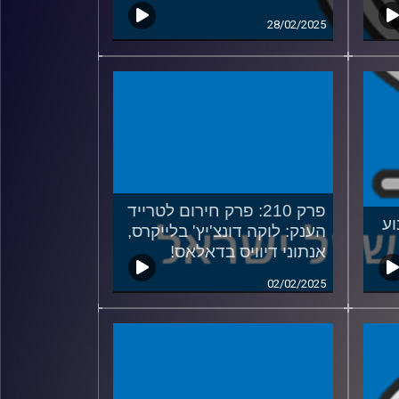
28/02/2025
פרק 210: פרק חירום לטרייד
בוע
הענק: לוקה דונצ'יץ' בלייקרס,
אנתוני דיוויס בדאלאס!
02/02/2025