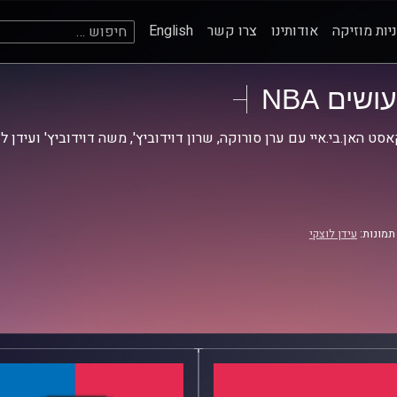
חיפוש:
יות מוזיקה
אודותינו
צרו קשר
English
עושים NBA
סט האן.בי.איי עם ערן סורוקה, שרון דוידוביץ', משה דוידוביץ' ועידן ל
תמונות:
עידן לוצקי