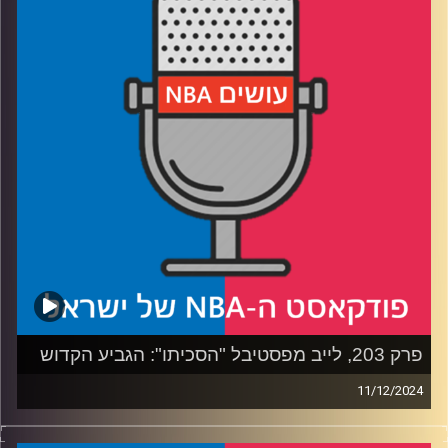
רבע 2: אולסטאר, מוניטור ושלשות: אילו שינויים יעזרו לרייטינג
רבע 3: בוחרים 24 שחקנים לאולסטאר – במערב צפוף, במזרח
מרווח
רבע 4: שרודר בווריורס, ומי הבא בתור – באטלר, ואולי בכלל
לברון
קרדיט תמונות:
עידן לוצקי
פרק 203, לייב מפסטיבל "הסכיתו": הגביע הקדוש
11/12/2024
פודקאסט האן.בי.איי עם ערן סורוקה, שרון דוידוביץ', משה
דוידוביץ' ועידן לוצקי, בשיתוף קול האוניברסיטה.