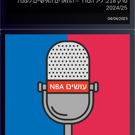
פרק 218: ליל הסדר – התארים האישיים לעונת
2024/25
04/04/2025
פודקאסט האן.בי.איי עם ערן סורוקה, שרון דוידוביץ', משה
דוידוביץ' ועידן לוצקי, בשיתוף קול האוניברסיטה.
רבע 1: דני אבדיה נוסק, ממפיס גריזליס מפטרת והפלייאוף כבר
התחיל
רבע 2: דיון MVP סוער ומי ייכנס לחמישיות
רבע 3: המאמנים שהטביעו חותם ושחקני ההגנה של העונה
רבע 4: המשתפרים, השישיים ומי בלטו במחזור רוקיז בינוני
קרדיט תמונות:
עידן לוצקי