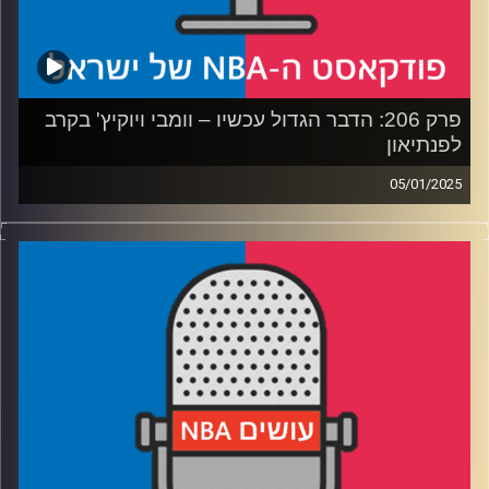
קרדיט תמונות:
עידן לוצקי
פרק 206: הדבר הגדול עכשיו – וומבי ויוקיץ' בקרב
לפנתיאון
05/01/2025
פודקאסט האן.בי.איי עם ערן סורוקה, שרון דוידוביץ', משה
דוידוביץ' ועידן לוצקי, בשיתוף קול האוניברסיטה.
רבע 1: ‏דני אבדיה מטביע חותם, הדור הבא של הישראלים
מככב
רבע 2: הקרב שהליגה היתה צריכה, ומי הפייבוריטית לאליפות
רבע 3: נגמר הסיפור של ג'ימי באטלר? ואולי גם של הקאלצ'ר?
רבע 4: חוזרים לתחזיות מתחילת העשור. בחלקן גם פגענו