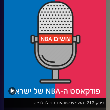
רבע 1: לברון ג׳יימס עם עוד ציון דרך, האם אחריו הליגה תישאר
ללא פנים?
רבע 2: משה בוחר קבוצה חדשה לאהוד בזמן שניקו האריסון
משמיד את הערך של דאלאס, וקיירי אירווינג משמיד את
הרצועה
רבע 3: קליבלנד מבטיחה פלייאוף, יוסטון וממפיס נראות פחות
מבטיחות
רבע 4: דני אבדיה עם טריפל דאבל ראשון בקריירה, והאם
פורטלנד טריילבלייזרס יכולה לעשות פליי-אין?
פרק 213: השמש שוקעת בפילדלפיה