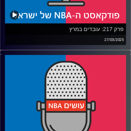
פרק 217: עובדים במרץ
27/03/2025
פודקאסט האן.בי.איי עם ערן סורוקה, שרון דוידוביץ', משה
דוידוביץ' ועידן לוצקי, בשיתוף קול האוניברסיטה.
רבע 1: בוסטון סלטיקס מגיעה לשיא, הקאבס מתרחקים ממנו
והאם שיקאגו בולס עלתה על משהו
רבע 2: השמש חמה, המלכים מתקררים ומה אנתוני דייויס מנסה
להוכיח
רבע 3: הת'נדר שומרים, הקליפרס מתחברים ולברון ג׳יימס פותח
פה
רבע 4: איך פותרים את הטנקינג ומונעים את ה"מארץ' סאדנס"
קרדיט תמונות:
עידן לוצקי