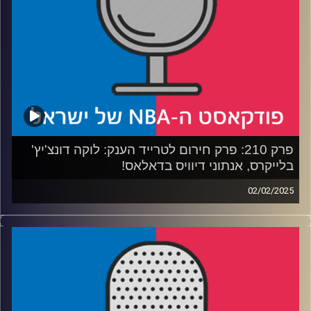
קרדיט תמונות:
עידן לוצקי
פרק 210: פרק חירום לטרייד הענק: לוקה דונצ'יץ'
בלייקרס, אנתוני דיוויס בדאלאס!
02/02/2025
פודקאסט האן.בי.איי עם ערן סורוקה, שרון דוידוביץ', משה
דוידוביץ' ועידן לוצקי, בשיתוף קול האוניברסיטה.
כל התגובות הראשוניות לטרייד שהימם את הליגה, לוקה
דונצ'יץ' עובר ללוס אנג'לס לייקרס, אנתוני דיוויס עובר לדאלאס
מאבריקס – מה קרה, למה קרה, מה יקרה ואיך הגיב משה