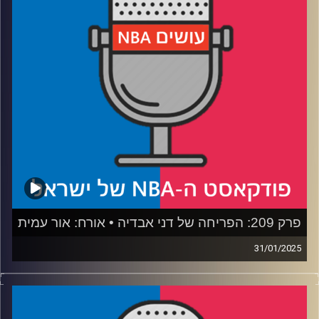
דוידוביץ' כאשר קם לבשורה הזו בבוקר.
חובה להאזין!
ביום חמישי, 6.2, בשעה 20:00 נפגש בלייב ביוטיוב לפרק
שילווה את סיום הדד-ליין, שם נעמיק עוד בטרייד הזה ובבאים
לבוא.
נתראה שם!
קרדיט תמונות:
עידן לוצקי
פרק 209: הפריחה של דני אבדיה • אורח: אור עמית
31/01/2025
פודקאסט האן.בי.איי עם ערן סורוקה, שרון דוידוביץ', משה
דוידוביץ' ועידן לוצקי, בשיתוף קול האוניברסיטה.