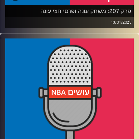
פרק 207: משחק עונה ופרסי חצי עונה
13/01/2025
פודקאסט האן.בי.איי עם ערן סורוקה, שרון דוידוביץ', משה
דוידוביץ' ועידן לוצקי, בשיתוף קול האוניברסיטה.
רבע 1: הקאבס והת'נדר משחקים בפריים טיים, ואנשים אפילו
צפו בזה
רבע 2: יוקיץ', שיי ודילמת ה-MVP, ובונים מגדלים בחמישיות
רבע 3: צפוף במירוץ למאמן העונה, יתרון לא הוגן לשחקן
ההגנה
רבע 4: הדיון הולך ומשתפר, רואים שש/שש ומנשנשים
חטיפים