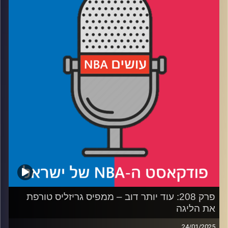
רבע 1: אבדיה והבלייזרס עושים רעש והגנה, ולאן הוא עוד יכול
להגיע
רבע 2: האם הניקס מועמדים לאליפות, ולמה הם צריכים
פציעה קטנה
רבע 3: למה פוקס רוצה לעזוב, ומי תוקע את שוק הטריידים
רבע 4: למה סילבר בעד קיצור, ומי נשדד בבחירות לאולסטאר
קרדיט תמונות:
עידן לוצקי
פרק 208: עוד יותר דוב – ממפיס גריזליס ‏טורפת
את הליגה
24/01/2025