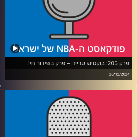
קרדיט תמונות:
עידן לוצקי
פרק 205: בוקסינג טרייד – פרק בשידור חי!
26/12/2024
פודקאסט האן.בי.איי עם ערן סורוקה, שרון דוידוביץ', משה
דוידוביץ' ועידן לוצקי, בשיתוף קול האוניברסיטה.
רבע ראשון: עוד מפגש חג מולד חגיגי בין לברון ג׳יימס לסטף
קרי, האם הרייטינג באמת נפגע ומה הפעולות שהליגה צריכה
לעשות בהמשך?
רבע שני: משחקי הכריסטמס עונים למעמד, דאלאס מאבריקס
מאבדת את לוקה דונציץ׳, מינסוטה טימברוולבס את היכולת