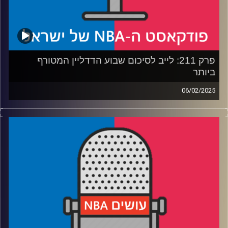
קרדיט תמונות:
עידן לוצקי
פרק 211: לייב לסיכום שבוע הדדליין המטורף
ביותר
06/02/2025
פודקאסט האן.בי.איי עם ערן סורוקה, שרון דוידוביץ', משה
דוידוביץ' ועידן לוצקי, בשיתוף קול האוניברסיטה.
רבע 1: איך ג'ימי הגיע לווריורס, והאם יש עבדות מודרנית
רבע 2: אחרי עסקת לוקה – החיים החדשים של הלייקרס
והמאבריקס
רבע 3: פוקס בספרס, לאווין בקינגס, והאם קוזמה יכול לחזור
לשחק כדורסל
רבע 4: הספירה לאחור עד הבאזר, ואתם שועלים – אנחנו יונים