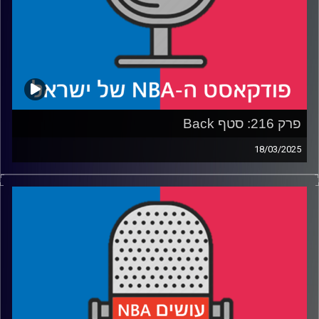
פרק 216: סטף Back
18/03/2025
פודקאסט האן.בי.איי עם ערן סורוקה, שרון דוידוביץ', משה
דוידוביץ' ועידן לוצקי, בשיתוף קול האוניברסיטה.
רבע 1: תגובה לסאגת לברון ג׳יימס, האם גולדן סטייט ווריורס
הפכה לקונטדרית, למה מינסוטה טימברוולבס מתקשה ומה
חסר ליוסטון רוקטס?
רבע 2: מאבקי הפלייאין במערב, דני אבדיה ופורטלנד
מתקרבים
רבע 3: מה אורלנדו מג׳יק איבדה שדרדר אותה, מיאמי היט