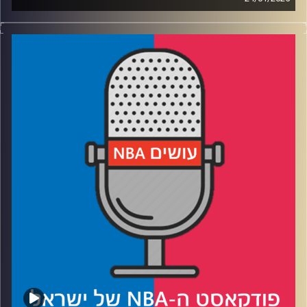
פודקאסט האן.בי.איי עם ערן סורוקה, שרון דוידוביץ', משה
דוידוביץ' ועידן לוצקי, בשיתוף קול האוניברסיטה.
רבע 1: לממפיס גריזליס יש מידיום-3, לדנבר נאגטס ביג-3
בשחקן אחד ושתיהן נוסקות למעלה
רבע 2: האם פילדלפיה יוצאת לפירוק, משבר משחק ה-40
בסלטיקס, ועוד פרק בקרב בין פט ריילי לג׳ימי באטלר
רבע 3: חמש שנים למותו של קובי בראיינט – הרגעים הגדולים
והמשמעותיים בקריירה שלו
רבע 4: מייקל ג׳ורדן וסקוטי פיפן כבר לא, חמישיות האולסטאר
נסגרות
קרדיט תמונות:
עידן לוצקי