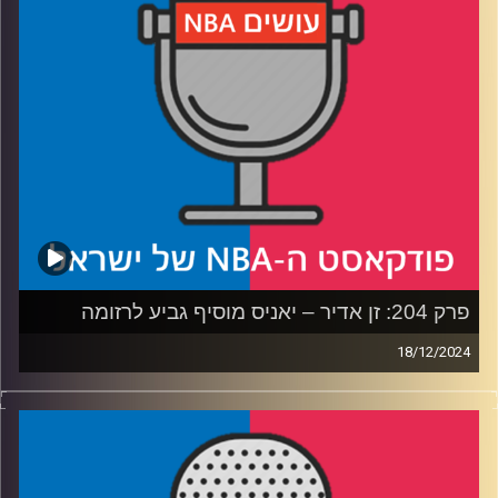
ההתקפית
רבע שלישי: כמה באמת גדול ויקטור וומבניאמה, מה הדרך
שעוד צריך לעבור ומה הקבוצה שאליה ג׳ימי באטלר צריך
לעבור?
רבע רביעי: מילון השחקנים השלם ע״פ שרון דוידוביץ׳ ושאלות
הצופים
קרדיט תמונות:
עידן לוצקי
פרק 204: זן אדיר – יאניס מוסיף גביע לרזומה
18/12/2024
פודקאסט האן.בי.איי עם ערן סורוקה, שרון דוידוביץ', משה
דוידוביץ' ועידן לוצקי, בשיתוף קול האוניברסיטה.
רבע 1: האטרף היווני, שחקני המשנה שהתעלו וההתרסקות של
הת'נדר