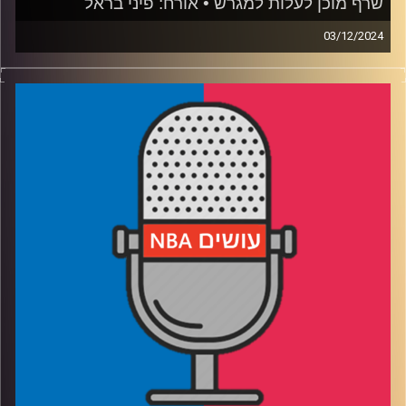
שרף מוכן לעלות למגרש • אורח: פיני בראל
03/12/2024
פודקאסט האן.בי.איי עם ערן סורוקה, שרון דוידוביץ', משה
דוידוביץ' ועידן לוצקי, בשיתוף קול האוניברסיטה.
אורח: פיני בראל / ספורט באיכות גבוהה / #מעקבדיה
רבע 1: יומן מסע – מציינים 4 שנים של דני אבדיה בליגה
הטובה בעולם, מה עבר ומה עוד מצפה לו, בן שרף מקבל
החלטות נכונות בדרך לבחירת סיבוב ראשון
רבע 2: רוצות יותר מהמצופה – יוסטון סוגרת על הת'נדר, ממפיס
תופסת תאוצה, וומבי רוצה פלייאוף כבר העונה
רבע 3: עד מתי זה ימשך? אורלנדו מסתדרת בלי באנקרו,
קליבלנד שומרת על המקום הראשון
רבע 4: החיים עצמם – איך משחק הפנטזי הפך לחלק כל כך
מרכזי באהדה לליגה