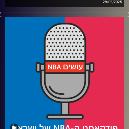
28/02/2025
קרדיט תמונות:
עידן לוצקי
פודקאסט האן.בי.איי עם ערן סורוקה, שרון דוידוביץ', משה
דוידוביץ' ועידן לוצקי, בשיתוף קול האוניברסיטה.
רבע 1: הברך של ג׳ואל אמביד ופילי מתקפלים, דטרויט זורחת
רבע 2: לוקה דונצ׳יץ׳ עדיין חלוד, ומחזיר את לברון ג׳יימס
לתיכון
רבע 3: בפניקס סאנס מחפשים כימיה, בסן אנטוניו ספרס
מחכים לקיץ
רבע 4: טיפים לדדליין בליגות הפנטזי, ופרידה מדיאנה טאוראסי