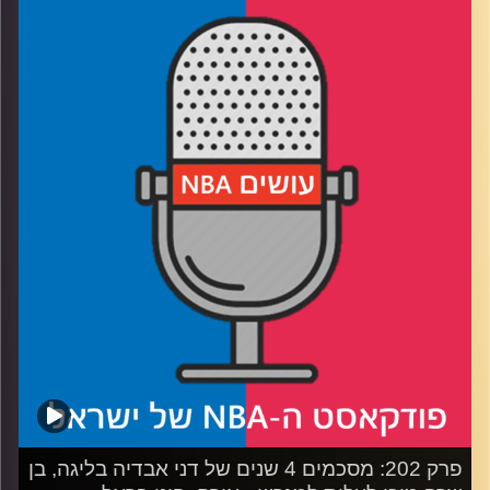
רבע 1: שמונה קבוצות על גביע אחד ומיליוני דולרים
רבע 2: בדרך לסניף אירופי עוצרים אצל יוקיץ' ואנט
רבע 3: מיאמי פתוחה לעסקים, אינדי לא בקצב
רבע 4: המיקרופון לקהל – ישראלים, חילופי דורות וג'ואל
פריזבילה
קרדיט תמונות:
עידן לוצקי
פרק 202: מסכמים 4 שנים של דני אבדיה בליגה, בן