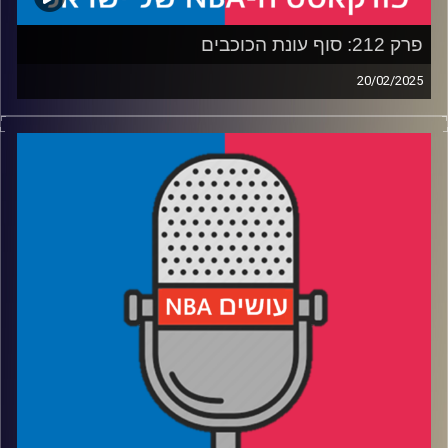
קרדיט תמונות:
עידן לוצקי
פרק 212: סוף עונת הכוכבים
20/02/2025
פודקאסט האן.בי.איי עם ערן סורוקה, שרון דוידוביץ', משה
דוידוביץ' ועידן לוצקי, בשיתוף קול האוניברסיטה.
רבע 1: וומבי סיים את העונה, האולסטאר יסיימו עם השטויות
רבע 2: אנתוני דייויס עשה חצי עבודה, לוקה דונצ׳יץ׳ משחק על
חצי מגרש
רבע 3: כוחה של זריקת העונשין, ונקמתו של פט ריילי בג׳ימי
באטלר
רבע 4: יומולדת 30 לניקולה יוקיץ׳'. הוא בטח לא חגג גם את
זה…