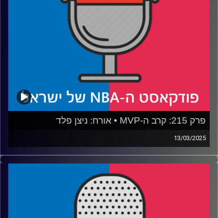
איבדה את התרבות שלה, המזרח איבד את הבטן שלו
רבע 4: מארץ' מאדנס חוזר עם הסיפורים הגדולים בהיסטוריה
קרדיט תמונות:
עידן לוצקי
פרק 215: קרב ה-MVP • אורח: ניצן פלד
13/03/2025
פודקאסט האן.בי.איי עם ערן סורוקה, שרון דוידוביץ', משה
דוידוביץ' ועידן לוצקי, בשיתוף קול האוניברסיטה.
רבע 1: ניקולה יוקיץ' מול שיי גילג'ס-אלכסנדר, הת'נדר מול
הנאגטס: מה למדנו השבוע
רבע 2: הנקודות השחורות של לברון ג׳יימס, וכמה הלייקרס