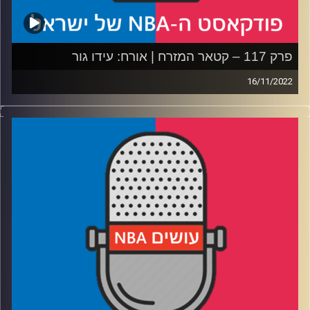
פרק 117 – קטאר המזרח | אורח: עידו גור
16/11/2022
פודקאסט האן.בי.איי עם ערן סורוקה, שרון דוידוביץ', משה
דוידוביץ' ועידן לוצקי.
אורח: עידו גור
רבע 1: טריפ לחוף המזרחי – אמביד הענק, הסלטיקס וההוקס
הלוהטים
רבע 2: הסאנס מתנוונים? הנאגטס מתגוונים? וגופיות בשלל
גוונים
רבע 3: האם דני נכנס לקצב, והאם אורלנדו נתקעה בטעות על
נוסחה מנצחת
רבע 4: הדאנקים, הבידור והמורשת – מתכוננים לסדרה על
שאק