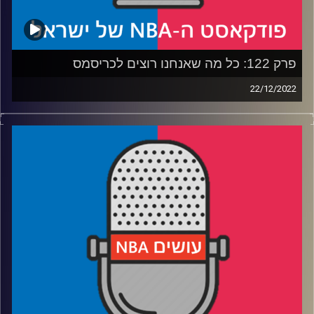
פרק 122: כל מה שאנחנו רוצים לכריסמס
22/12/2022
פודקאסט האן.בי.איי עם ערן סורוקה, שרון דוידוביץ', משה
דוידוביץ' ועידן לוצקי.
רבע 1: הנטס והניקס – למה זה עובד באמת
רבע 2: מה הווריורס והלייקרס עושות בזמן פציעות, ואיך
מטפלים בלואד מנג'מנט
רבע 3: בחירות ראשונות לאולסטאר, או: איך מכניסים 30
שחקנים לתוך 24 עמדות
רבע 4: למה אנחנו מצפים בארבעת משחקי חג המולד + הליצן