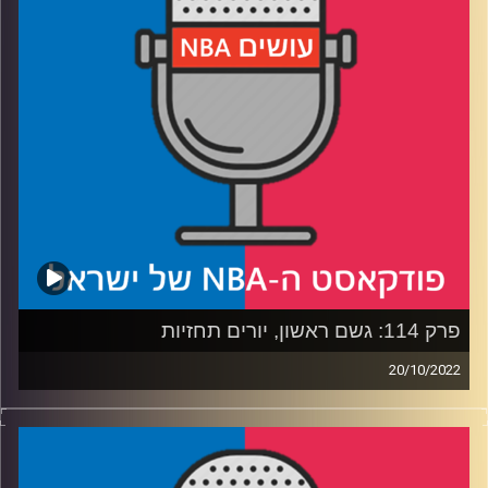
בלילה חורפי בסטוק
רבע 4: המועמדים החדשים ל-MVP, ומי אשם בקרטועי
הפתיחה של דני אבדיה
קרדיט תמונות:
עידן לוצקי
פרק 114: גשם ראשון, יורים תחזיות
20/10/2022
פודקאסט האן.בי.איי עם ערן סורוקה, שרון דוידוביץ', משה
דוידוביץ' ועידן לוצקי.
רבע 1: לברון מנהיג חלש, תאומי הבשר נותנים עבודה ובן