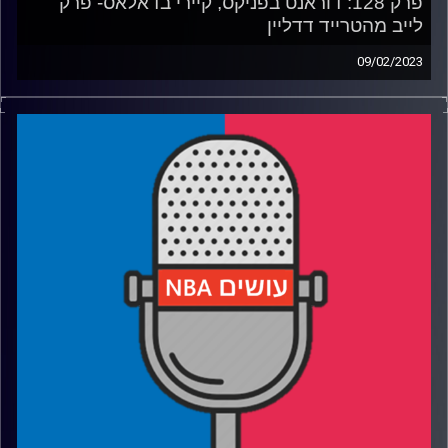
פרק 128: דוראנט בפניקס, קיירי בדאלאס- פרק
לייב מהטרייד דדליין
09/02/2023
פודקאסט האן.בי.איי עם ערן סורוקה, שרון דוידוביץ', משה
דוידוביץ' ועידן לוצקי.
רבע 1: איל משכנתאות מהמר על הבית, משה בדרך לאשפוז
וברוקלין בונה משהו מחדש
רבע 2: לברון מלך הסלים, הצ׳ופר האמיתי הגיע דווקא ביומיים
שאחרי
רבע 3: עם כל כך הרבה פצועים, מי צריך להיכנס לאולסטאר
עכשיו?
רבע 4: סופרים לאחור עד הדדליין, רק כדי לגלות שג׳ון קולינס
שוב לא עבר