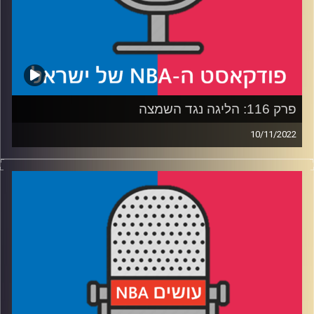
קרדיט תמונות:
עידן לוצקי
פרק 116: הליגה נגד השמצה
10/11/2022
פודקאסט האן.בי.איי עם ערן סורוקה, שרון דוידוביץ', משה
דוידוביץ' ועידן לוצקי.
רבע 1: הבאקס רצים ברוורס, הקאבס מתקדמים מהר
רבע 2: באנקרו ומאת'ורין מטנקקים בכיף, ברוקלין מוכיחה
שאפור זה יפה
רבע 3: לוקה מרזה והולך פנימה, מוראנט הולך גם החוצה
רבע 4: מינסוטה משחקת 4 על 5, סקרמנטו 5 על 8
קרדיט תמונות:
עידן לוצקי