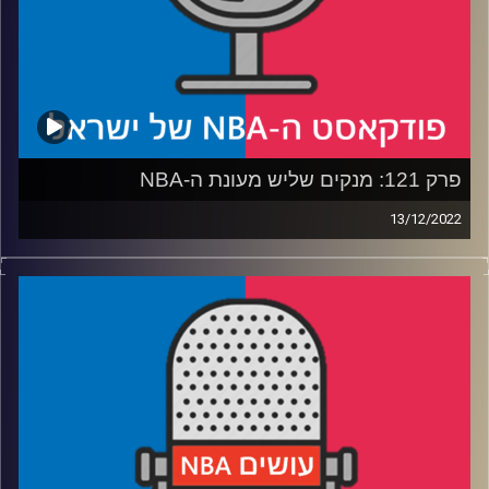
—
קרדיט תמונות:
עידן לוצקי
פרק 121: מנקים שליש מעונת ה-NBA
13/12/2022
פודקאסט האן.בי.איי עם ערן סורוקה, שרון דוידוביץ', משה
דוידוביץ' ועידן לוצקי.
רבע 1: גולדן סטייט מקפיצה תזכורת לליגה, זאיון דורס בדרך
לראשות המערב
רבע 2: האם מאמן העונה הוא מי שלא חשב שיהיה מאמן,
העונה? ומי שומר על מקומו כשומר הטוב ביותר?
רבע 3: מה ההגדרה לשחקן משתפר, שחקן הספסל הטוב ביותר