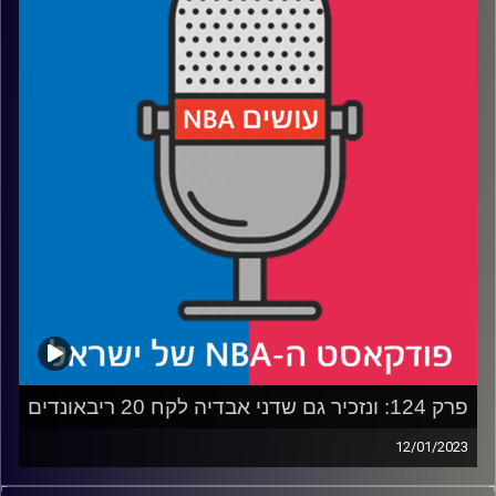
קרדיט תמונות:
עידן לוצקי
פרק 124: ונזכיר גם שדני אבדיה לקח 20 ריבאונדים
12/01/2023
פודקאסט האן.בי.איי עם ערן סורוקה, שרון דוידוביץ', משה