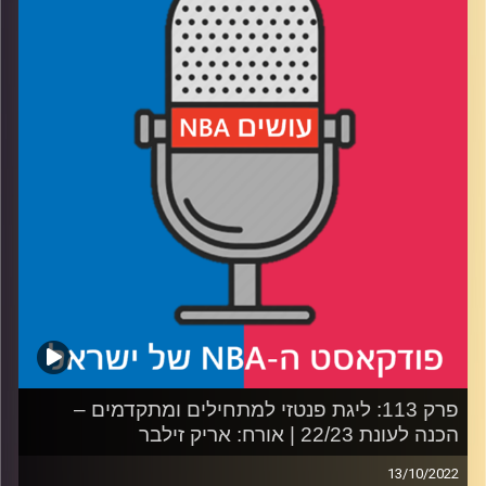
סימונס ממשיך מאיפה שעצר
רבע 2: מה לוקה צריך בשביל MVP, ומה הסיכוי לפעם שלישית
יוקיץ'
רבע 3: האם בנקרו הוא באנקר, והפרס הכי קשה לחיזוי
רבע 4: מנחשים אלופות, אולסטארים לא קשורים, ולא מהמרים
על ברוקלין!
קרדיט תמונות:
עידן לוצקי
פרק 113: ליגת פנטזי למתחילים ומתקדמים –
הכנה לעונת 22/23 | אורח: אריק זילבר
13/10/2022