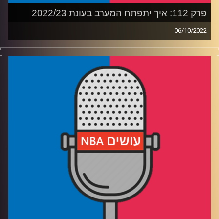
רבע 4: שחקנים מעניינים במקומות 30 עד 50, על מי צריך
לעשות ריץ' על מי כדאי לחשוב פעמיים והפתעות והמלצות
פרק 112: איך יתפתח המערב בעונת 2022/23
בתחתית הדראפט.
06/10/2022
פודקאסט האן.בי.איי עם ערן סורוקה, שרון דוידוביץ', משה
דוידוביץ' ועידן לוצקי
קרדיט תמונות:
עידן לוצקי
רבע 1: הטוענות לכתר – אלופה, שתי מתקמבקות ושמש
שקרנית
רבע 2: הטוענות לדרג שמעליהן – זו שמכוונת גבוה, זו
שקיבלה גבוה, זו שאיבדה גבוה וזו שאיבדה נמוך
רבע 3: קבוצה שמשעממת את משה, זו שמשעממת כבר 16
שנה וזו שאצלה אף פעם לא משעמם
רבע 4: ארבע קבוצות מציגות – לוזינג פור ויקטורי