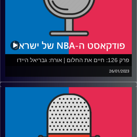
רבע 4: משלימים סגלים למשחק הכוכבים וחלופות יצירתיות
לתחרות הסקילס
קרדיט תמונות:
עידן לוצקי
פרק 126: חיים את החלום | אורח: גבריאל היידו
26/01/2023
פודקאסט האן.בי.איי עם ערן סורוקה, שרון דוידוביץ', משה
דוידוביץ' ועידן לוצקי.
אורח: גבריאל היידו
רבע 1: הסלטיקס והלייקרס מחדשות יריבות, ואיך עסקת
האצ'ימורה תשפיע גם על דני