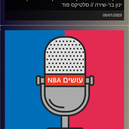
ינון בר-שירה // סלטיקס פוד
05/01/2023
פודקאסט האן.בי.איי עם ערן סורוקה, שרון דוידוביץ', משה
דוידוביץ' ועידן לוצקי.
אורח: ינון בר-שירה // סלטיקס פוד
רבע 1: האצבע קלע על ההדק – האם זה בכלל טוב לליגה?
רבע 2: האם קיבלנו פרומו לסדרת הגמר ולגמר המזרח?
רבע 3: מיאמי, טורונטו ואטלנטה, למה הן תקועות באמצע?
רבע 4: נתנו למחזאי לכתוב תסריטים, נחשו איך זה נגמר
—
קרדיט תמונות:
עידן לוצקי