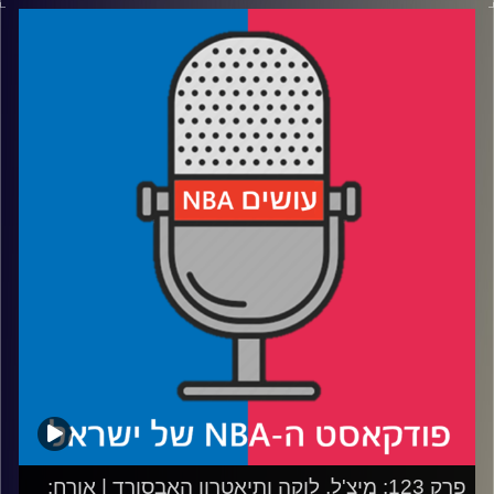
דוידוביץ' ועידן לוצקי.
רבע 1: השפעות הפצועים והחוזרים
רבע 2: הלייקרס חוזרים למירוץ?
רבע 3: הדור החדש במערב ומה המספרים מספרים על העונה?
רבע 4: כמה רלוונטיים נתוני שידור הטלוויזיה לתפיסת ההצלחה
של הליגה?
קרדיט תמונות:
עידן לוצקי
פרק 123: מיצ'ל, לוקה ותיאטרון האבסורד | אורח: