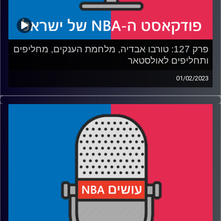
קרדיט תמונות:
עידן לוצקי
פרק 127: טורבו אבדיה, מלחמת הענקים, מחליפים
ותחליפים לאולסטאר
01/02/2023
פודקאסט האן.בי.איי עם ערן סורוקה, שרון דוידוביץ', משה
דוידוביץ' ועידן לוצקי.
רבע 1: למה אבדיה פורח לאחרונה, והאם זה יימשך
רבע 2: אמביד ויוקיץ' בקרב 5 מודרני, למה רצינו שזה יהיה
הגמר
רבע 3: לרקוד עם זאבים, לטבוע עם שקנאים ולישון על
קליפרים