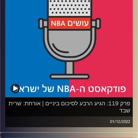
שלהם רחוק?
רבע 2: למה הניקס הפסיקו לשמור, וכמה מיאמי צריכה לדאוג?
רבע 3: האם הגיע הזמן לבדוק טריידים על קרל אנתוני טאונס
ועל ג׳ורדן פול?
רבע 4: האם דני אבדיה מתרחק מהטבעת ומתקרב לאירופה?
קרדיט תמונות:
עידן לוצקי
פרק 119: הגיע הרבע לסיכום ביניים | אורחת: שרית
שבד
01/12/2022
פודקאסט האן.בי.איי עם ערן סורוקה, שרון דוידוביץ', משה