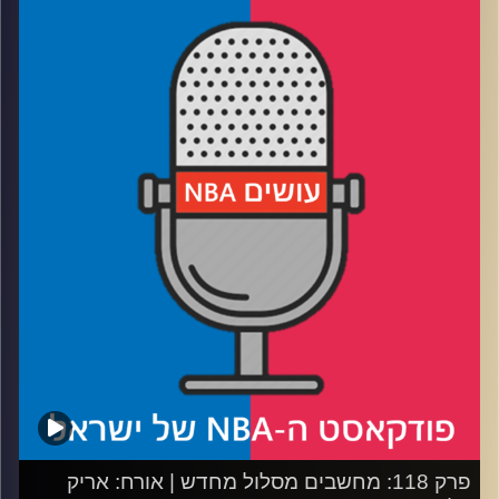
דוידוביץ' ועידן לוצקי.
אורחת: שרית שבד
רבע 1: הליגה מתחילה להסתדר בהגיון, מי המועמדות ומי
המצטיינים עד כה?
רבע 2: המסובבים של ברוקלין חוזרים לעניינים וסביב מי
הלייקרס צריכים לשחק?
רבע 3: אילו קונטנדרית צריכות לשנות ומי לא צריכות לגעת
בכלום?
רבע 4: המירוץ לויקטור נמשך – מי המועמדות המובילות ומי
אלה שחזרו מהמירוץ לפלייאוף למירוץ החשוב באמת
קרדיט תמונות:
עידן לוצקי
פרק 118: מחשבים מסלול מחדש | אורח: אריק