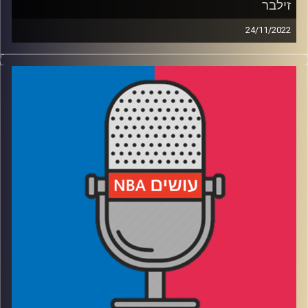
זילבר
24/11/2022
פודקאסט האן.בי.איי עם ערן סורוקה, שרון דוידוביץ', משה
דוידוביץ' ועידן לוצקי.
אורח: אריק זילבר
רבע 1: יוטה, סקרמנטו ואינדיאנה – האם זה אמיתי? האם הן
צריכות להתחזק?
רבע 2: מינסוטה מתחברת? שיקאגו מצבה? דני מפספס טריפל
דאבל
רבע 3: Sell High – מי השחקנים שחשוב לשחרר בהקדם
בפנטזי
רבע 4: Buy Low – מי השחקנים שחשוב לצרף בהקדם
בפנטזי
קרדיט תמונות:
עידן לוצקי