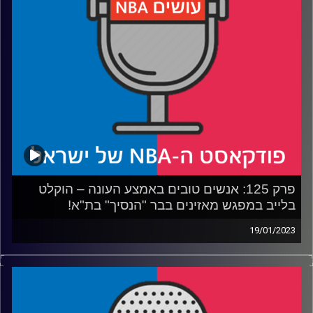
רבע 2: האם הרפטורס יקנו או ימכרו, ואיפה לחפש מציאות עד
הדדליין
רבע 3: הקינגס והת'נדר כמו רוח סערה, הבלייזרס עם קוצר
נשימה
רבע 4: המורשת, המספרים ועבודת הרגליים – האקים בן 60
קרדיט תמונות:
עידן לוצקי
פרק 125: אנשים טובים באמצע העונה – הוקלט
בלייב במפגש מאזינים בבר "הנסיך" בת"א!
19/01/2023
פרק לייב עם מצטייני ותחזיות אמצע העונה ושאלות המאזינים,
במפגש הראשון של הקהילה שלנו בבר "הנסיך" ביפו. היה
מרגש לפגוש אתכם! תודה לכל מי שהגיע, נפגש שוב בהמשך