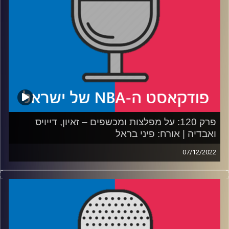
עד כה ותמימות דעים לגבי הרוקי
רבע 4: חוגגים ללארי בירד 33 כפול 2 ונפרדים מהאיש שזכה
לאמן את מייקל ג’ורדן ולברון ג’יימס
קרדיט תמונות:
עידן לוצקי
פרק 120: על מפלצות ומכשפים – זאיון, דייויס
ואבדיה | אורח: פיני בראל
07/12/2022
פודקאסט האן.בי.איי עם ערן סורוקה, שרון דוידוביץ', משה
דוידוביץ' ועידן לוצקי.
אורח: פיני בראל // #מעקבדיה
רבע 1: האם וויליאמסון ואנתוני דייויס יסחבו את הקבוצות