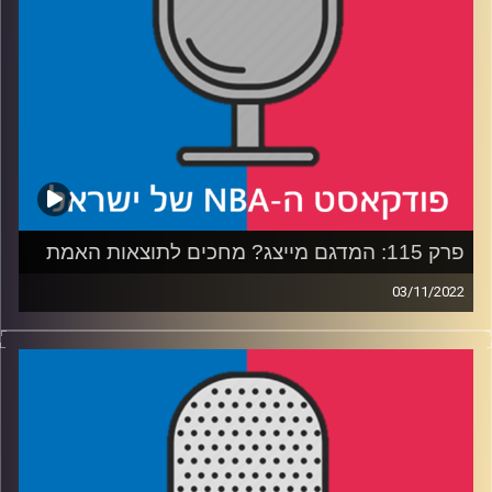
פרק 115: המדגם מייצג? מחכים לתוצאות האמת
03/11/2022
פודקאסט האן.בי.איי עם ערן סורוקה, שרון דוידוביץ', משה
דוידוביץ' ועידן לוצקי.
רבע 1: ברוקלין נאטס מציגים – אנטישמי, כתם ושני הדקייסים
נכנסים לבר
רבע 2: האם בנצ'ברוק זה דבר אמיתי, והאם הווריורס מודאגים
רבע 3: הבשורה המתוקה מיוטה, והאם שיי יכול לעשות זאת