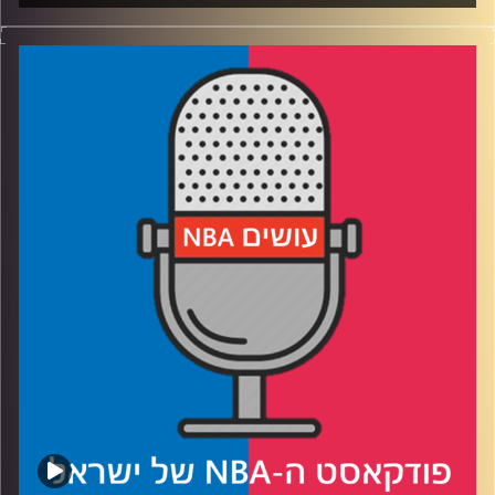
פודקאסט האן.בי.איי עם ערן סורוקה, שרון דוידוביץ', משה
דוידוביץ' ועידן לוצקי.
אורח: אריק זילבר // Day2Day
רבע 1: פנטזי 101 – מה זה פנטזי (טכנית ורגשית), סוגי
המשחקים (רוטו ו-H2H) שיטות הדראפט (סנייק ואוקשן),
וסיפורי פנטזי מצחיקים (פרסי זוכים, פרסי מפסידים, סיפורים
שלנו מהשנים ששיחקנו)
רבע 2: סולל בונה – איך מרכיבים קבוצת פנטזי, מה
האסטרטגיות ודוגמאות, דברים שחשוב לשים לב אליהם
טריידים, וויברים, מטריצות משחקים, IR.
רבע 3: מעבר על עשרים השחקנים המובילים.