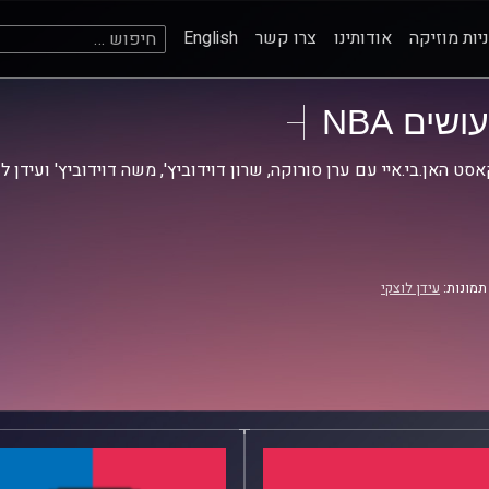
חיפוש:
יות מוזיקה
אודותינו
צרו קשר
English
עושים NBA
סט האן.בי.איי עם ערן סורוקה, שרון דוידוביץ', משה דוידוביץ' ועידן ל
תמונות:
עידן לוצקי