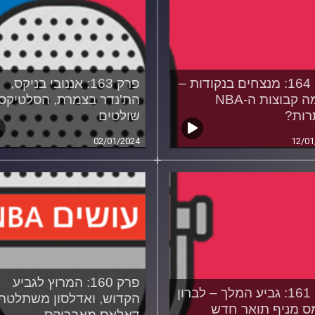
פרק 164: מנצחים בנקודות –
פרק 163: אננובי בניקס,
על מה קבוצות ה-NBA
הת'נדר בצמרת, הסלטיקס
רות?
שולטים
02/01/2024
12/01
פרק 160: המרוץ לגביע
פרק 161: גביע המלך – לברון
הקדוש, ואדלסון משתלטת
מס מניף תואר חדש
דאלאס מאבריקס