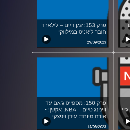
ים
פרק 153: זמן דיים – לילארד
חובר ליאניס במילווקי
29/09/2023
פרק 150: מספייס ג'אם עד
'יי
ווינינג טיים – NBA, אקשן! •
אורח מיוחד: עידן ויניצקי
14/08/2023