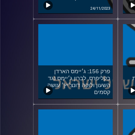
24/11/2023
פרק 156: ג׳יימס הארדן
בקליפרס, לברון ג׳יימס נגד
השעון ולוקה דונצ׳יץ׳ עושה
קסמים
02/11/2023