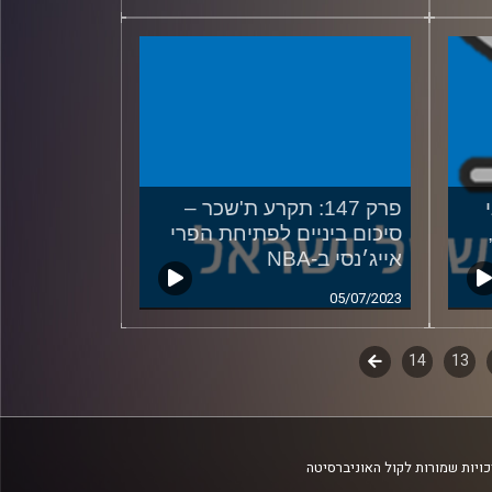
י
פרק 147: תקרע ת'שכר –
סיכום ביניים לפתיחת הפרי
אייג׳נסי ב-NBA
05/07/2023
13
14
לשלב
הבא
ויות שמורות לקול האוניברסיטה