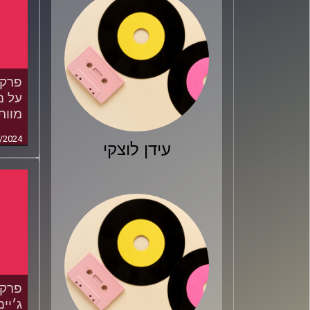
מוות
/2024
עידן לוצקי
ג׳יי