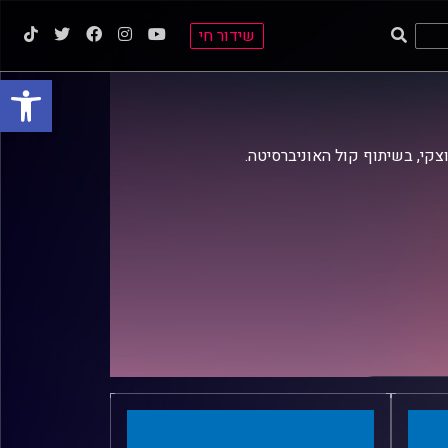
שידור חי
פתח סרגל
וצקי, בשיתוף קול האוניברסיטה.