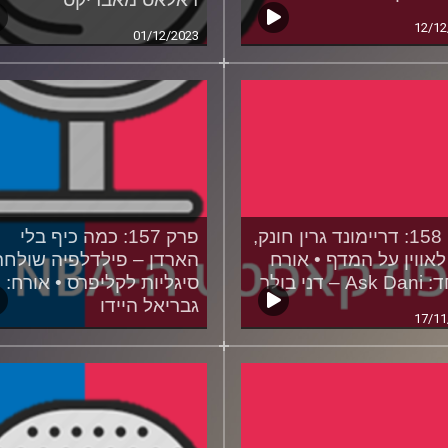
12/12
01/12/2023
פרק 158: דריימונד גרין חונק,
פרק 157: כמה כיף בלי
לאווין על המדף • אורח
הארדן – פילדלפיה שולחת
 – דני בולר
סיגליות לקליפרס • אורח:
גבריאל היידו
17/11
09/11/2023