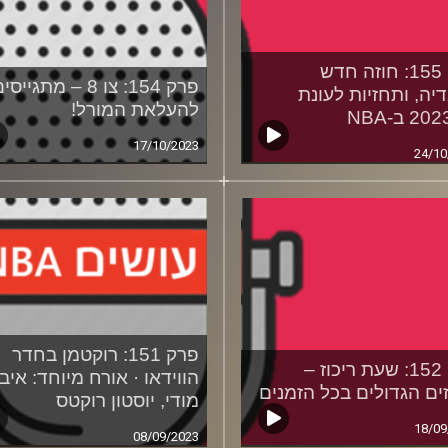
פרק 155: חוזה חדש
פרק 154: צו 8 – מתגייס
יה, ותחזיות לעונת
להעלאת המורל!
2 ב-NBA
17/10/2023
24/10
פרק 151: רוקטמן בחדר
פרק 152: שעת ריכוז –
הווידאו · אורח מיוחד: איב ג
ים הגדולים בכל הזמנים
מודי, יוסטון רוקטס
18/09
08/09/2023