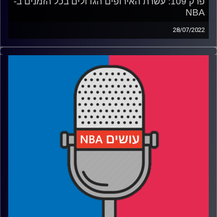
פרק 109: עשרת האירופים הגדולים בכל הזמנים ב-
NBA
28/07/2022
פודקאסט האן.בי.איי עם ערן סורוקה, שרון דוידוביץ', משה
דוידוביץ' ועידן לוצקי.
רבע 1: הכדורסל האירופי צומח, ומגלה את אמריקה
רבע 2: מקומות 10-7, כולל נציגי הקבוצה האירופית הראשונה
ב-NBA
רבע 3: מקומות 6-4, כולל שוברי תקרות הזכוכית
רבע 4: מקומות 3-1, כולל השחקנים הטובים בעולם
קרדיט תמונות:
עידן לוצקי