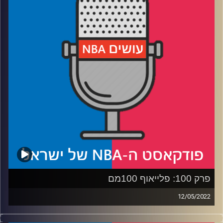
רבע 2: איך הווריורס יסתדרו מול לוקה, מה המאבס עושים מול
סטף
רבע 3: האם פניקס תורד לדרגת יוטה, והאם הבאקס והגביע אר
און א ברייק
רבע 4: פילי על שולחן הניתוחים, עם ירון וייצמן
קרדיט תמונות:
עידן לוצקי
פרק 100: פלייאוף 100מם
12/05/2022
פודקאסט האן.בי.איי עם ערן סורוקה, שרון דוידוביץ', משה