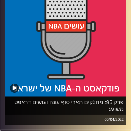
קושיה 2: המערב – מקאט בכורות, פציעות, דנבר ושחין
קושיה 3: לאן הולכות שארלוט וסן אנטוניו, וחרוסת השמועות
לגבי הלייקרס
קןשיה 4: דני אבדיה תם וחכם, מתי יהיה קצת רשע?
קרדיט תמונות:
עידן לוצקי
פרק 95: מחלקים תארי סוף עונה ועושים דראפט
משוגע
05/04/2022
פודקאסט האן.בי.איי עם ערן סורוקה, שרון דוידוביץ', משה