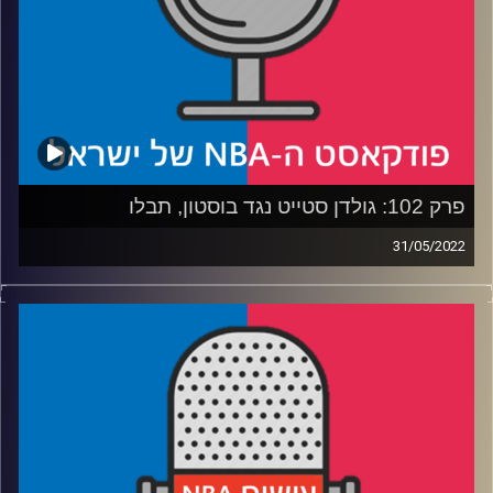
רבע 3: מה ההתאמות שהקבוצות צריכות לעשות למשחקים 3
ו-4, וכמה משמעותי יתרון הביתיות של הסלטיקס?
רבע 4: סניידר לא ימשיך ביוטה – לאן עתידו? איפה נמצא את
מיצ׳ל? והאם תהליך הבניה מחדש יתקצר בליגה שרוצה
להצטמצם ל-72 משחקים בעונה?
קרדיט תמונות:
עידן לוצקי
פרק 102: גולדן סטייט נגד בוסטון, תבלו
31/05/2022
פודקאסט האן.בי.איי עם ערן סורוקה, שרון דוידוביץ', משה
דוידוביץ' ועידן לוצקי.
רבע 1: מה הסלטיקס מכינים לסטף, והאם הגודל ינצח
רבע 2: מה הווריורס מכינים לטייטום, והאם העומק ינצח
רבע 3: האם באטלר איבד סיכוי לטבעת, ואיזה שם גרם למשה
ל…