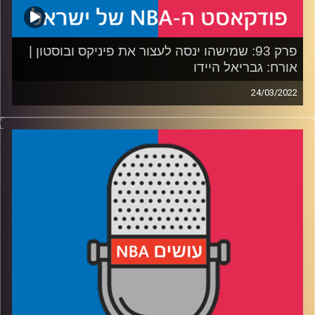
קרדיט תמונות:
עידן לוצקי
פרק 93: שמישהו ינסה לעצור את פיניקס ובוסטון |
אורח: גבריאל היידו
24/03/2022
פודקאסט האן.בי.איי עם ערן סורוקה, שרון דוידוביץ', משה
דוידוביץ' ועידן לוצקי.
אורח: גבריאל היידו
רבע 1: פיניקס צופה בבטחה מצמרת המערב והליגה בקרב על
ראשות המזרח, האם בוסטון בדרך להשתלט על ההובלה רגע
לפני הפלייאוף?
רבע 2: הבולס בעונת ראווה? ברוקלין וקיירי מקבלים מתנה ליום
הולדת 30 של הרכז, ואיזו קבוצה היא סניף בוסטון-דרום של
הסלטיקס?