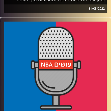
31/03/2022
פודקאסט האן.בי.איי עם ערן סורוקה, שרון דוידוביץ', משה
דוידוביץ' ועידן לוצקי.
רבע 1: בוחרים את חמישיות העונה – מי שיחק אותה ומי לא
שיחק מספיק?
רבע 2: לכו תרכיבו חמישייה אחת להגנה ואחת לרוקיז עם כל
כך הרבה כשרון בליגה
רבע 3: מיאמי חורקת, בוסטון מאבדת את הטיים לורד, ודני
אבדיה קופץ על הזדמנויות
רבע 4: המאבק על לא להכנס לפלייאין המערב, יוטה הולכת
לפירוק ולמה שרון לא חגג 60 לסטוקטון