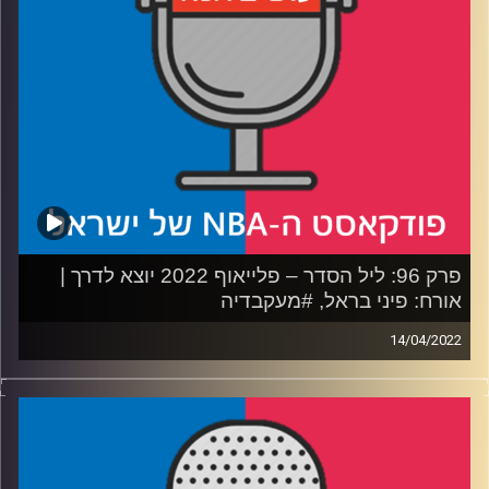
הראש מעל המים עד שלוקה יחזור בזמן שיוטה טובעת
רבע 4: כמה אותיות אפשר לדחוס לכינוי לקבוצה האימתנית של
ג״ס, פיניקס מאבדת את בוקר ואת הביתיות – האם זה הזמן של
הפליקנס לשלוף את הזאיון?
קרדיט תמונות:
עידן לוצקי
פרק 96: ליל הסדר – פלייאוף 2022 יוצא לדרך |
אורח: פיני בראל, #מעקבדיה
14/04/2022
פודקאסט האן.בי.איי עם ערן סורוקה, שרון דוידוביץ', משה
דוידוביץ' ועידן לוצקי.
אורח: פיני בראל, #מעקבדיה
קושיה 1: המזרח – האם בוסטון או ברוקלין יאכלו את המרור?