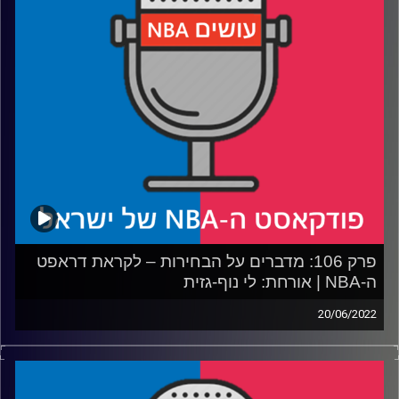
רבע 3: עלייתה של פילדלפיה סוונטי רוקטס, והסיפתח של
הולמגרן.
רבע 4: הקיץ המבלבל של וושינגטון, ואיך זה משפיע על
אבדיה.
קרדיט תמונות:
עידן לוצקי
פרק 106: מדברים על הבחירות – לקראת דראפט
ה-NBA | אורחת: לי נוף-גזית
20/06/2022
פודקאסט האן.בי.איי עם ערן סורוקה, שרון דוידוביץ', משה
דוידוביץ' ועידן לוצקי.