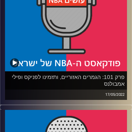
רבע 4: מה לברון מחפש במאמן, ומה אבדיה יכול למצוא הקיץ
קרדיט תמונות:
עידן לוצקי
פרק 101: הגמרים האזוריים, ותזמינו לפניקס ופילי
אמבולנס
17/05/2022
פודקאסט האן.בי.איי עם ערן סורוקה, שרון דוידוביץ', משה
דוידוביץ' ועידן לוצקי.
רבע 1: מופע שנות ה-90 בגמר המזרח, ומופע שנות ה-80
בטלוויזיה