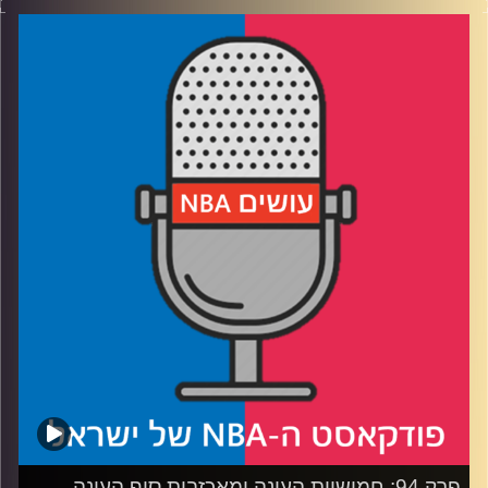
דוידוביץ' ועידן לוצקי.
רבע 1: למה גם במקום החמישי אפשר להיות MVP, המאמן
והרוקי
רבע 2: האם יאניס לא הוגן, ודיון סוער על שחקן משתפר
רבע 3: קבוצות הלוטרי: למי יש עתיד ולמי תקוה חלשה
רבע 4: מה אם היינו מפזרים את הכישרון בליגה על 23 קבוצות
בלבד
קרדיט תמונות:
עידן לוצקי
פרק 94: חמישיות העונה ומאכזבות סוף העונה