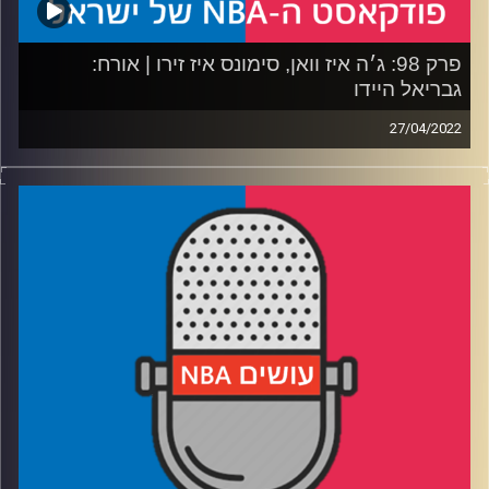
פרק 98: ג׳ה איז וואן, סימונס איז זירו | אורח:
גבריאל היידו
27/04/2022
פודקאסט האן.בי.איי עם ערן סורוקה, שרון דוידוביץ', משה
דוידוביץ' ועידן לוצקי.
אורח: גבריאל היידו
רבע 1: בוסטון מתחילה להרגיש קונטנדרית רצינית, מה עתיד
הפרנצייז של ברוקלין ולאן הולכת הקריירה של בן סימונס
רבע 2: מילווקי ומיאמי משייטות, האם הטרייד של פילי וברוקלין
היה לוז-לוז, ומה הסיכוי של דוק ריברס להיות, שוב, בצד הרע
של ההיסטוריה
רבע 3: עוד פרק בסדרת הנוער של ממפיס-מינסוטה, ג׳ה שוב
קופץ גבוה, והאם גולדן סטייט הופכת לפייבוריטית?
רבע 4: לוקה משנה את המומנטום בדאלאס, יוטה בדרך לשנות