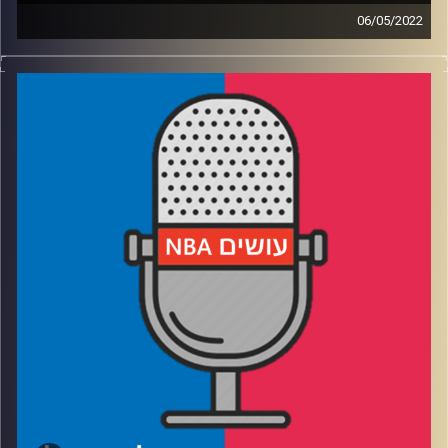
06/05/2022
פודקאסט האן.בי.איי עם ערן סורוקה, שרון דוידוביץ', משה
דוידוביץ' ועידן לוצקי.
רבע 1: הטוב, הג'ה, המכוער, והאם לוקה הופך לטריי יאנג
רבע 2: בוסטון לא מפחדת יותר, ובכמה שנים הארדן הזדקן
רבע 3: מה חסר לטורונטו ולאטלנטה, וסימני השאלה סביב
שיקאגו
רבע 4: האם ואיך זאיון צריך לחזור לפליקנס, ואיך מבשרים
לקאט שהוא לא מספר אחת
קרדיט תמונות:
עידן לוצקי