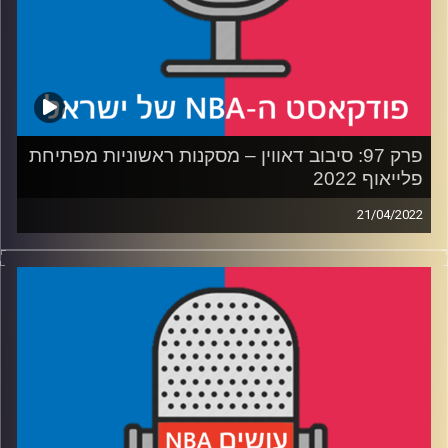
את הרוסטר, איך פיניקס מתעלה בלי בוקר והאם זו סדרת
הפלייאוף שתציל את הרומן של זאיון-פליקנס. או שלא…
קרדיט תמונות:
עידן לוצקי
פרק 97: סיבוב דאווין – מסקנות ראשוניות מפתיחת
פלייאוף 2022
21/04/2022
פודקאסט האן.בי.איי עם ערן סורוקה, שרון דוידוביץ', משה
דוידוביץ' ועידן לוצקי.
רבע 1: ההגנה של בוסטון מחסלת את ההתקפה של ברוקלין,
והנקמה של אמביד בטורונטו ראפטורס
רבע 2: מיאמי משייטת מול טרה שלא מוצא את הסל או עזרה
מחברים, והאם הפציעה של מידלטון יכולה להפוך להפתעה של
שיקאגו
רבע 3: סדרת הנוער של ממפיס ומינסוטה, דאלאס מחזיקה את