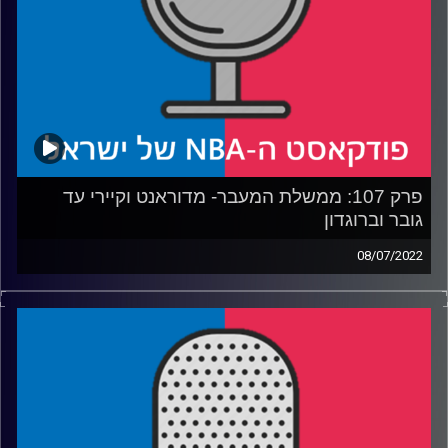
איינג' מגזים או מגזים בטירוף
רבע 3: מי המרואיין הכי טוב בליגה, מה האולם הכי כיפי,
ושאמס נגד ווג'
רבע 4: מה למדנו מהראיון עם המאמן האישי של אבדיה
קרדיט תמונות:
עידן לוצקי
פרק 107: ממשלת המעבר- מדוראנט וקיירי עד
גובר וברוגדון
08/07/2022
פודקאסט האן.בי.איי עם ערן סורוקה, שרון דוידוביץ', משה
דוידוביץ' ועידן לוצקי.
רבע 1: לאן דוראנט יכול ללכת, ודיאוג האפסים בבורקלין.
רבע 2: למה הוולבס שילמו יותר מדי, והשדרוג של הסלטיקס.