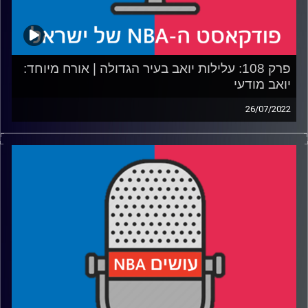
פרק 108: עלילות יואב בעיר הגדולה | אורח מיוחד:
יואב מודעי
26/07/2022
פודקאסט האן.בי.איי עם ערן סורוקה, שרון דוידוביץ', משה
דוידוביץ' ועידן לוצקי.
אורח: יואב מודעי
רבע 1: מה קורה עם דוראנט, ולמה הקיץ הזה מרגיש כל כך
מוזר
רבע 2: לאן הניקס יגיעו, לאן הניקס יגיעו עם מיצ'ל והאם דני