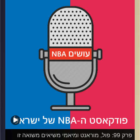
דוידוביץ' ועידן לוצקי.
רבע 1: מה תהיה ההשפעה של הסדרה על המורשת של יאניס
ומה קורה כששחקן ההגנה של העונה פוגש את שחקן ההגנה
של הפלייאוף?
רבע 2: הווריורס מראים למייק בראון איך זה יהיה לאמן את
סקרמנטו, והאם ממפיס יכולה לחולל הפתעה היסטורית?
רבע 3: אמביד צריך עזרה ראשונה ועזרה שניה מול האקורדיון
של מיאמי, ואיך דאלאס תמשוך את הסדרה למשחק שביעי?
רבע 4: למה עדיין מתעצבנים שיוקיץ׳ ה-MVP ולמה התחילו
להתעצבן על השופטים בליגה – והאם כל העצבים האלה
מוצדקים?
קרדיט תמונות:
עידן לוצקי
פרק 99: פול, מוראנט ומיאמי משיאים משואה זו