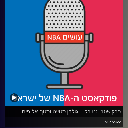
אורחת: לי נוף-גזית
רבע 1: ג'בארי, הולמגרן או באנקרו – מיהם השלישייה הגדולה,
ומי מהם הכי באנקר(ו)
רבע 2: הגארד המעופף, השחקן שוויתר על קנטאקי והחבר
החדש של דני?
רבע 3: שוק המציאות – מחפשים את היוקיץ' והדריימונד
הבאים
רבע 4: מה השאיר ששבסקי בדיוק, ואיך בדיוק משנה ה-NBA
את כדורסל המכללות
קרדיט תמונות:
עידן לוצקי
פרק 105: גט בק – גולדן סטייט וסטף אלופים
17/06/2022