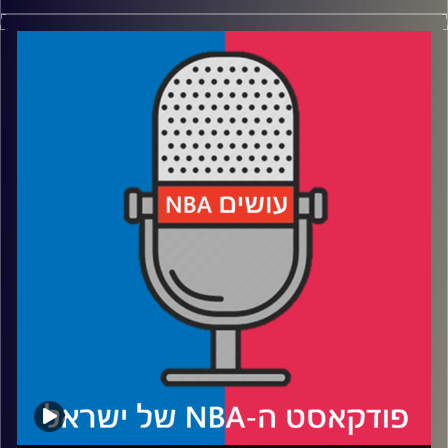
פודקאסט האן.בי.איי עם ערן סורוקה, שרון דוידוביץ', משה
דוידוביץ' ועידן לוצקי.
רבע 1: איך הוורייורס עשו זאת, ואיפה סטף בדירוגי כל הזמנים.
רבע 2: האם וויגינס כבר יכול להוביל, ואיך דריימונד הטביע
חותם.
רבע 3: ג'ייסון טייטום ובוסטון מציגים- גבר הולך לאיבוד.
רבע 4: האם עוד נראה את ת'ריפיטס, והאם דאלאס התקרבה
לאליפות 2023.
קרדיט תמונות:
עידן לוצקי