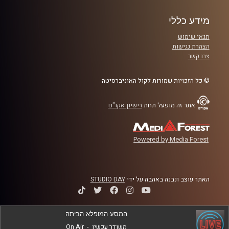
ומיתוג המעסיק
מידע כללי
רבע 3: העץ שהפך ליער – איך הליגה נשלטת בידי חניכיו של
פופ
תנאי שימוש
הצהרת נגישות
צרו קשר
רבע 4: דאנקן מול קוואי או מובלי מול בארנס – על מה יוכרע
רוקי העונה?
© כל הזכויות שמורות לקול האוניברסיטה
קרדיט תמונות:
עידן לוצקי
אתר זה מופעל תחת
רישיון אקו"ם
Powered by Media Forest
האתר עוצב ונבנה באהבה על ידי
STUDIO DAY
המסע המופלא הביתה
משודר עכשיו
-
On Air