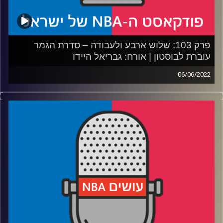
פרק 103: שלוש ארבע ולעבודה – סדרת הגמר
עוברת לבוסטון | אורח: גבריאל היידו
06/06/2022
פודקאסט האן.בי.איי עם ערן סורוקה, שרון דוידוביץ', משה
דוידוביץ' ועידן לוצקי.
אורח: גבריאל היידו
רבע 1: שוויון אחרי 2 משחקים בסדרה, מי הופיע, מי לא הופיע,
איך הורפורד וסמארט מוצאים את האמצע, והאם דריימונד גרין
השחקן החשוב ביותר של גולדן סטייט בסדרה?
רבע 2: האח החורק – סטף ממשיך להציג עליונות, קליי עוד
מנסה להכנס לעניינים – מה עתידו ברוטציה של הווריורס?