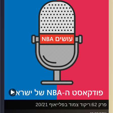
רבע 1: הלייקרס נגד כל העולם, מיצ'ל נגד ההנהלה
רבע 2: לאמביד אין זריקה רעה, מילווקי איז גטינג קלוזר
רבע 3: עלילות הברוקלין גלובטרוטרס, וקפסולת זמן משנות
ה-90
רבע 4: האם קרלייל ילמד מטיי לו ויספסל את לא נעים?
קרדיט תמונות:
עידן לוצקי
פרק 62:ריקוד צמוד בפלייאוף 20/21