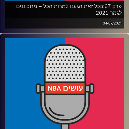
פרק 67:בכל זאת הגענו למרות הכל – מתכוננים
לגמר 2021
04/07/2021
פודקאסט האן.בי.איי עם ערן סורוקה, שרון דוידוביץ', משה
דוידוביץ' ועידן לוצקי
רבע 1: כריס פול במשחק חייו, והאם נמצא היורש של האקים?
רבע 2: מה קורה לבאקס בלי יאניס, וזרועו הארוכה של לופז
רבע 3: מחפשים את האקסים, ומה חושב אריק בלדסו
רבע 4: לאן אטלנטה מכוונת, איך יתכנתו את קוואי – וניחושים
לגמר
קרדיט תמונות:
עידן לוצקי