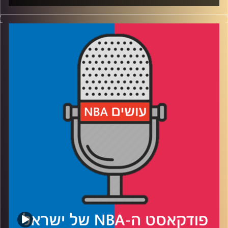
פודקאסט האן.בי.איי עם ערן סורוקה, שרון דוידוביץ', משה
דוידוביץ' ועידן לוצקי
רבע 1: מי תורם יותר? סטף לגולדן סטייט או גולדן סטייט ללגסי
של סטף? כמה תורם כריס פול לפיניקס והאם תרימו לדווין
בוקר כ-MVP?
רבע 2: האם דאלאס בנויה נכון או בנויה על לוקה? ומה הקשר
בין נבחרת ישראל בכדורסל למאבקי הפלייאוף של פורטלנד?
רבע 3: מחפשים משמעות – כמה משמעותי ג׳וליוס רנדל
לניקס, כמה משמעותית עבור הניקס העונה הנוכחית וכמה
משמעותי הקהל עבורם?
רבע 4: דיווח על קטטה בלוד – האולפן סער כשהעלנו לדיון
את השימוש המופרז העונה ב-Load Management
קרדיט תמונות:
עידן לוצקי