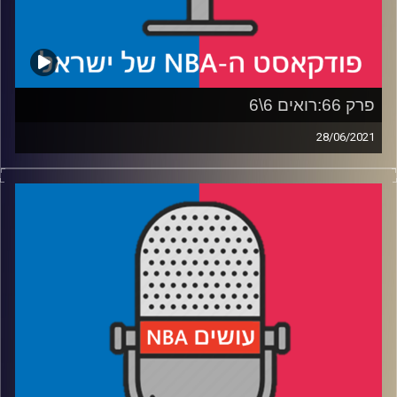
פרק 66:רואים 6\6
28/06/2021
פודקאסט האן.בי.איי עם ערן סורוקה, שרון דוידוביץ', משה
דוידוביץ' ועידן לוצקי
רבע 1: פול מול פול, ואייטון גדול מול כל הסמול
רבע 2: טריי יאנג נהנה כנבל, זה עלול שלא להספיק וחבל
רבע 3: קוקטייל בריאות מיוחד של מיץ פטל, לימונדה וקסטה
רבע 4: את מי מזכיר בילאפס, ופרק ספיישל של "מתייעצים עם
כוכבים"
קרדיט תמונות:
עידן לוצקי