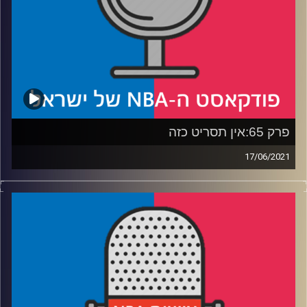
פרק 65:אין תסריט כזה
17/06/2021
פודקאסט האן.בי.איי עם ערן סורוקה, שרון דוידוביץ', משה
דוידוביץ' ועידן לוצקי
רבע 1: הבעיה של יוטה נחשפת, וטיי לו בנה קבוצה
רבע 2: האם יאניס ובן יכולים להציל את כדור הארץ
מאסטרואיד קטלני?
רבע 3: קיובן מהמר על מהמר, ודם חדש בדרך לקווים
רבע 4: האם לברון סתם בכיין, והאם תם עידן 82 המשחקים?