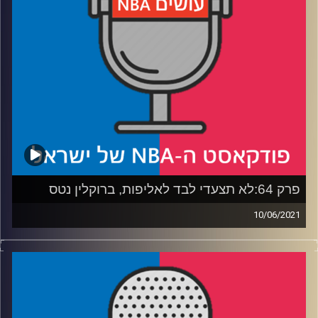
קרדיט תמונות:
עידן לוצקי
פרק 64:לא תצעדי לבד לאליפות, ברוקלין נטס
10/06/2021
פודקאסט האן.בי.איי עם ערן סורוקה, שרון דוידוביץ', משה
דוידוביץ' ועידן לוצקי
אורח נהדר: גבריאל היידו
רבע 1: איך קרה שבלייק גריפין משפיע הגנתית יותר מדני גרין?