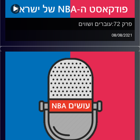
פרק 72:עוברים ושווים
08/08/2021
פודקאסט האן.בי.איי עם ערן סורוקה, שרון דוידוביץ', משה
דוידוביץ' ועידן לוצקי
אורח: עמרי אלחסיד
רבע 1: נבחרת ארה"ב מתחפשת לסלובניה, הסיוט הצרפתי של
לוקה
רבע 2: האלופה שוב לא פייבוריטית, הניסוי האחרון של ריילי
רבע 3: מכתבי אהבה ודאגה לווסטברוק, והסוס השחור
מהמפרץ
רבע 4: במה תלוי דני, במי תלוי ים ולמה תלו את המצלמות האלה
קרדיט תמונות:
עידן לוצקי