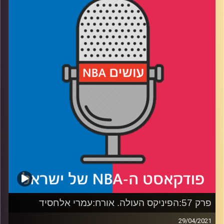
רבע 1: בין רפרנסים מביכים לשב״ק ס׳ ניסינו לבדוק – האם
הלייקרס בסכנה ממשית לא להכנס לפלייאוף?
רבע 2: איפה ניתן למצוא את ידע הכדורסל של סקוט ברוקס?
למה ווסטברוק לעולם לא יהיה ארכיטקט ואיך נזכור את עונת
הרוקי של דני אבדיה?
רבע 3: איך יסתיימו מאבקי הצמרת במזרח ולמה בן סימונס לא
פאקטור בהם?
רבע 4: איך יסתיימו מאבקי הצמרת במערב ומי עלול להפסיד 32
מיליון דולר בגלל העיתונאים?
קרדיט תמונות:
עידן לוצקי
פרק 57:הפיניקס העולה. אורח:עמרי אלחסיד
29/04/2021