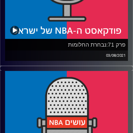
פרק 71:נבחרת החלומות
03/08/2021
פודקאסט האן.בי.איי עם ערן סורוקה, שרון דוידוביץ', משה
דוידוביץ' ועידן לוצקי
רבע 1: העידן שלפני החלום. מה הוביל את הדרך ל"נבחרת
החלומות", כמה כישלונות היו ומי קיבל את שיחת הטלפון
הראשונה?
רבע 2: משחק האימון המפורסם, ההפסד היחיד והעולם שפתח
פיו בתדהמה. ההופעה של נבחרת החלומות בברצלונה
רבע 3: מדאנק המוות, עד נבחרת הסיוטים. מהגאולה ועד קובי
המנטור. הנבחרות שאחרי נבחרת החלומות