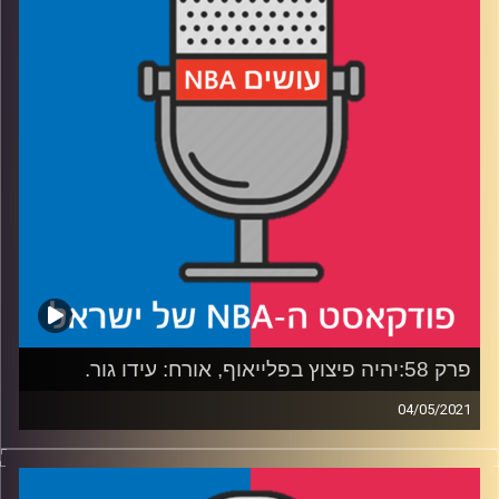
שהתחיל לצמוח
רבע 3: מי השפריץ ניטים בדרך לרוקי העונה, ומי השחקן
השביעי של העונה
רבע 4: האם הליגה רועדת, והאם כולנו חייבים התנצלות
לווסטברוק?
קרדיט תמונות:
עידן לוצקי
פרק 58:יהיה פיצוץ בפלייאוף, אורח: עידו גור.
04/05/2021
פודקאסט האן.בי.איי עם ערן סורוקה, שרון דוידוביץ', משה
דוידוביץ' ועידן לוצקי