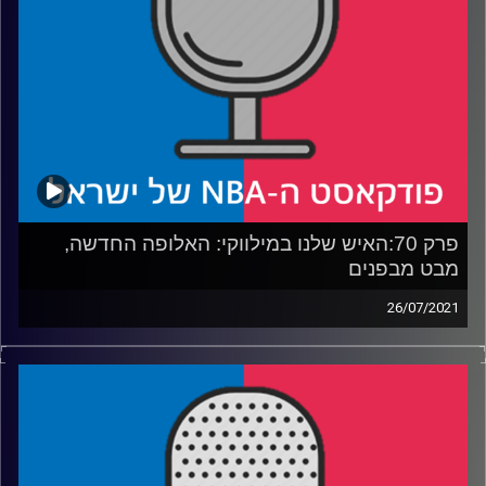
רבע 4: כאן ועכשיו. החדשות החמות ב-נ.ב.א עם ווסטברוק,
לאורי החוזים הגדולים לשחקנים הותיקים ותנודות הליגה
קרדיט תמונות:
עידן לוצקי
פרק 70:האיש שלנו במילווקי: האלופה החדשה,
מבט מבפנים
26/07/2021
פודקאסט האן.בי.איי עם ערן סורוקה, שרון דוידוביץ', משה
דוידוביץ' ועידן לוצקי
אורחים: סאמר ג'סאר, סמי זליקסון
רבע 1: מה הפך את מילווקי לאלופת 2021 – מבט מבפנים
רבע 2: איך מבשרים ליאניס ולבודנהולזר שהטרייד שביקשו לא