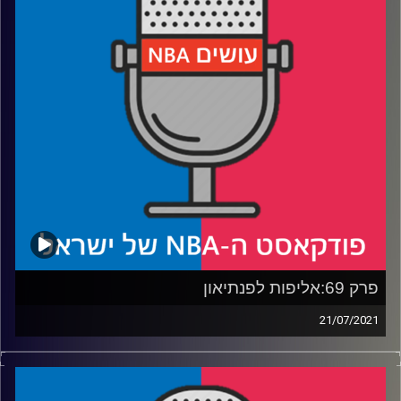
מסתדר בתקרה?
רבע 3: האם קייד קנינגהאם הוא הגרסה האמריקאית של לוקה
דונצ'יץ'?
רבע 4: אוסטרלי, גרמני, ספרדי וטורקי נכנסים לדראפט – מי
מהם ייצא אולסטאר?
קרדיט תמונות:
עידן לוצקי
פרק 69:אליפות לפנתיאון
21/07/2021
פודקאסט האן.בי.איי עם ערן סורוקה, שרון דוידוביץ', משה
דוידוביץ' ועידן לוצקי