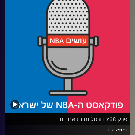
רבע 1: זה מייקל? זה שאק? זה דירק? זה יאניס!
רבע 2: איזה כיף שיש המון חברים בכל מיני צבאים.
רבע 3: האם פול צריך להישאר, ואיך בוקר הולך להתבגר.
רבע 4: קריירה של ישראלי ב-NBA נגמרה, ושל אחד אחר
מתחילה.
קרדיט תמונות:
עידן לוצקי
פרק 68:כדורסל וחיות אחרות
13/07/2021