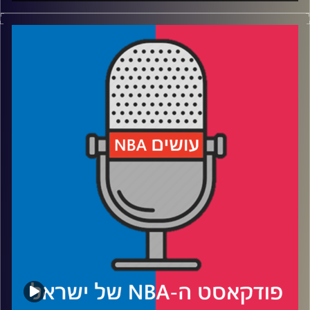
פודקאסט האן.בי.איי עם ערן סורוקה, שרון דוידוביץ', משה
דוידוביץ' ועידן לוצקי
רבע 1: עלילות שאקיס אונילטקומפו בסדרת הגמר, והסייקל
של מידלטון
רבע 2: בוקר מוכיח שהוא אנושי, והסנטר החדש-חדש-חדש
רבע 3: התגליות האמיתיות של פלייאוף 2021, כולל קהל אמיתי
רבע 4: בעיית הסנטרים של ארה"ב, ומה יש למשה נגד דרסאז'
קרדיט תמונות:
עידן לוצקי