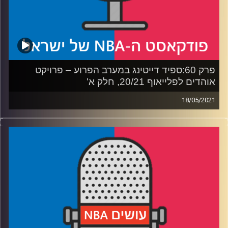
פרק 60:ספיד דייטינג במערב הפרוע – פרויקט
אוהדים לפלייאוף 20/21, חלק א'
18/05/2021
פודקאסט האן.בי.איי עם ערן סורוקה, שרון דוידוביץ', משה
דוידוביץ' ועידן לוצקי
רבע 1: האם יוטה תפרח בזכות האיש שלא היה שם?
רבע 2: האם "סמוך על סול" יפנה את מקומו ל"סמוך על פול"?
רבע 3: מה ניקולה יוקיץ' ומייק מאלון מתכננים למהלך האחרון?
רבע 4: מה טיי לו הביא לקליפרס, ומה השתנה מתקופת דוק?
קרדיט תמונות:
עידן לוצקי