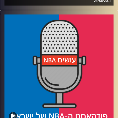
23/05/2021
פודקאסט האן.בי.איי עם ערן סורוקה, שרון דוידוביץ', משה
דוידוביץ' ועידן לוצקי
רבע 1: הפליי-אין טוב או רע? ואולי ההערכה לעונה של סטף
מוגזמת?
רבע 2: האם מידלטון אנדרייטד? האם פול ג'ורג' אוברייטד? ומה
היתרון של פורטלנד על דנבר?
רבע 3: איך המזל חיסל את הסיכויים של פיניקס ואיך הסיקסרס
יחסלו את הוויזארדס
רבע 4: שובם של הניקס ומה הקשר בין אליפות אירופה עד גיל
20 ב-2012 לסדרה של יוטה מול ממפיס
קרדיט תמונות:
עידן לוצקי