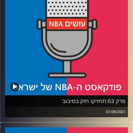
רבע 2: למה יוטה עוד יכולה להתעלות בסדרה מול הקליפרס
ומה הקשר בין אוסטין ריברס להגנה של ליברפול?
רבע 3: לאן פניה של בוסטון? ולמה כל כך הרבה שחקנים
נפרדו ממנה בפנים חמוצות?
רבע 4: ונסיים בשיר של שלמה ארצי: "לאן (פורטלנד), לאן
(לייקרס), לאן (דאלאס)"?
קרדיט תמונות:
עידן לוצקי
פרק 63:תחזיקו חזק בסיבוב
01/06/2021
פודקאסט האן.בי.איי עם ערן סורוקה, שרון דוידוביץ', משה
דוידוביץ' ועידן לוצקי