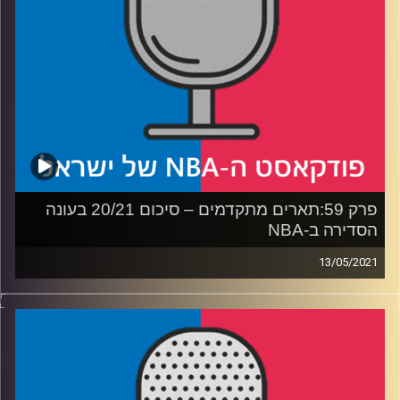
פרק 59:תארים מתקדמים – סיכום 20/21 בעונה
הסדירה ב-NBA
13/05/2021
פודקאסט האן.בי.איי עם ערן סורוקה, שרון דוידוביץ', משה
דוידוביץ' ועידן לוצקי
רבע 1: למה ה-MVP לא אמור להיות צמוד, ובאיזו חמישייה
לברון ג'יימס?
רבע 2: יורדים להגנה: זורע החורבן, הבלם הקדמי והדשא