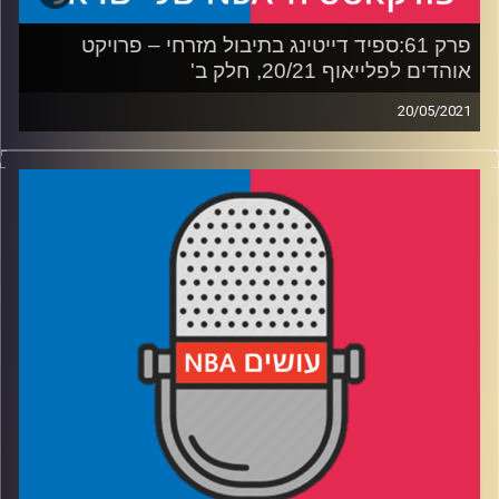
פרק 61:ספיד דייטינג בתיבול מזרחי – פרויקט
אוהדים לפלייאוף 20/21, חלק ב'
20/05/2021
פודקאסט האן.בי.איי עם ערן סורוקה, שרון דוידוביץ', משה
דוידוביץ' ועידן לוצקי
רבע 1: מה הקשר בין הסיקסרס לבין ת'אנוס?
רבע 2: האם קיירי יביא אליפות הביתה, ואיזה יריבה בגמר תהיה
סיפור מדהים?
רבע 3: האם האיש שהכי מפחיד את אוהדי הבאקס נמצא בכלל
בקבוצה שלהם?
רבע 4: איך ליאון ות'יבס החזירו את הגארדן לחיים, ואיך שימי
ריגר מגיב למילים "ג'ון סטארקס"
קרדיט תמונות:
עידן לוצקי