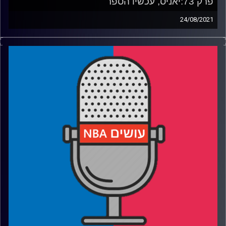
פרק 73:יאניס, עכשיו הספר
24/08/2021
פודקאסט האן.בי.איי עם ערן סורוקה, שרון דוידוביץ', משה
דוידוביץ' ועידן לוצקי
אורחת מיוחדת: מירין פיידר, The Ringer- מחברת הספר החדש
על יאניס אנטטוקומפו
רבע 1: כמה יאניס היה קרוב מלהיות כדורגלן, ומה הקשר בינו
לבין אדי מרפי?
רבע 2: החבר שנשאר לישון בלילה, והאם עושים עוול לג'ייסון
קיד?
רבע 3: החטא השיווקי של ה- NBA והאם יאניס יותר יווני או
אמריקאי?
רבע 4: ההשראה מקובי בראיינט, פיצוח הקוד, ולמי ניתנה
הנבואה
קרדיט תמונות:
עידן לוצקי