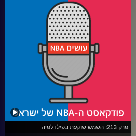
רבע 1: לברון ג׳יימס עם עוד ציון דרך, האם אחריו הליגה תישאר
ללא פנים?
רבע 2: משה בוחר קבוצה חדשה לאהוד בזמן שניקו האריסון
משמיד את הערך של דאלאס, וקיירי אירווינג משמיד את
הרצועה
רבע 3: קליבלנד מבטיחה פלייאוף, יוסטון וממפיס נראות פחות
מבטיחות
רבע 4: דני אבדיה עם טריפל דאבל ראשון בקריירה, והאם
פורטלנד טריילבלייזרס יכולה לעשות פליי-אין?
פרק 213: השמש שוקעת בפילדלפיה