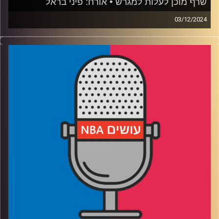
שרף מוכן לעלות למגרש • אורח: פיני בראל
03/12/2024
פודקאסט האן.בי.איי עם ערן סורוקה, שרון דוידוביץ', משה
דוידוביץ' ועידן לוצקי, בשיתוף קול האוניברסיטה.
אורח: פיני בראל / ספורט באיכות גבוהה / #מעקבדיה
רבע 1: יומן מסע – מציינים 4 שנים של דני אבדיה בליגה
הטובה בעולם, מה עבר ומה עוד מצפה לו, בן שרף מקבל
החלטות נכונות בדרך לבחירת סיבוב ראשון
רבע 2: רוצות יותר מהמצופה – יוסטון סוגרת על הת'נדר, ממפיס
תופסת תאוצה, וומבי רוצה פלייאוף כבר העונה
רבע 3: עד מתי זה ימשך? אורלנדו מסתדרת בלי באנקרו,
קליבלנד שומרת על המקום הראשון
רבע 4: החיים עצמם – איך משחק הפנטזי הפך לחלק כל כך
מרכזי באהדה לליגה