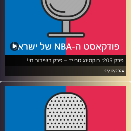
קרדיט תמונות:
עידן לוצקי
פרק 205: בוקסינג טרייד – פרק בשידור חי!
26/12/2024
פודקאסט האן.בי.איי עם ערן סורוקה, שרון דוידוביץ', משה
דוידוביץ' ועידן לוצקי, בשיתוף קול האוניברסיטה.
רבע ראשון: עוד מפגש חג מולד חגיגי בין לברון ג׳יימס לסטף
קרי, האם הרייטינג באמת נפגע ומה הפעולות שהליגה צריכה
לעשות בהמשך?
רבע שני: משחקי הכריסטמס עונים למעמד, דאלאס מאבריקס
מאבדת את לוקה דונציץ׳, מינסוטה טימברוולבס את היכולת