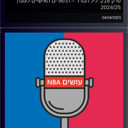
פרק 218: ליל הסדר – התארים האישיים לעונת
2024/25
04/04/2025
פודקאסט האן.בי.איי עם ערן סורוקה, שרון דוידוביץ', משה
דוידוביץ' ועידן לוצקי, בשיתוף קול האוניברסיטה.
רבע 1: דני אבדיה נוסק, ממפיס גריזליס מפטרת והפלייאוף כבר
התחיל
רבע 2: דיון MVP סוער ומי ייכנס לחמישיות
רבע 3: המאמנים שהטביעו חותם ושחקני ההגנה של העונה
רבע 4: המשתפרים, השישיים ומי בלטו במחזור רוקיז בינוני
קרדיט תמונות:
עידן לוצקי