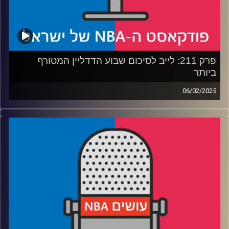
קרדיט תמונות:
עידן לוצקי
פרק 211: לייב לסיכום שבוע הדדליין המטורף
ביותר
06/02/2025
פודקאסט האן.בי.איי עם ערן סורוקה, שרון דוידוביץ', משה
דוידוביץ' ועידן לוצקי, בשיתוף קול האוניברסיטה.
רבע 1: איך ג'ימי הגיע לווריורס, והאם יש עבדות מודרנית
רבע 2: אחרי עסקת לוקה – החיים החדשים של הלייקרס
והמאבריקס
רבע 3: פוקס בספרס, לאווין בקינגס, והאם קוזמה יכול לחזור
לשחק כדורסל
רבע 4: הספירה לאחור עד הבאזר, ואתם שועלים – אנחנו יונים