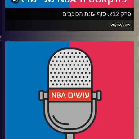
קרדיט תמונות:
עידן לוצקי
פרק 212: סוף עונת הכוכבים
20/02/2025
פודקאסט האן.בי.איי עם ערן סורוקה, שרון דוידוביץ', משה
דוידוביץ' ועידן לוצקי, בשיתוף קול האוניברסיטה.
רבע 1: וומבי סיים את העונה, האולסטאר יסיימו עם השטויות
רבע 2: אנתוני דייויס עשה חצי עבודה, לוקה דונצ׳יץ׳ משחק על
חצי מגרש
רבע 3: כוחה של זריקת העונשין, ונקמתו של פט ריילי בג׳ימי
באטלר
רבע 4: יומולדת 30 לניקולה יוקיץ׳'. הוא בטח לא חגג גם את
זה…