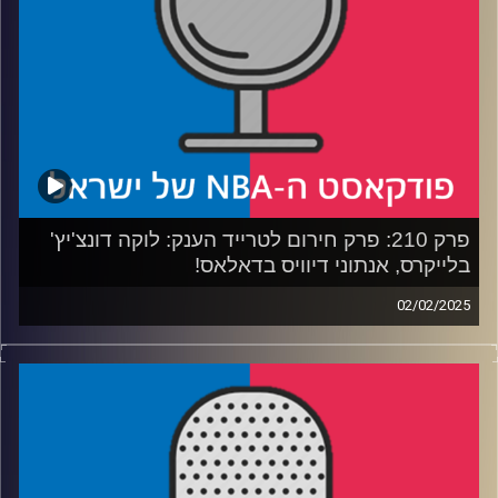
קרדיט תמונות:
עידן לוצקי
פרק 210: פרק חירום לטרייד הענק: לוקה דונצ'יץ'
בלייקרס, אנתוני דיוויס בדאלאס!
02/02/2025
פודקאסט האן.בי.איי עם ערן סורוקה, שרון דוידוביץ', משה
דוידוביץ' ועידן לוצקי, בשיתוף קול האוניברסיטה.
כל התגובות הראשוניות לטרייד שהימם את הליגה, לוקה
דונצ'יץ' עובר ללוס אנג'לס לייקרס, אנתוני דיוויס עובר לדאלאס
מאבריקס – מה קרה, למה קרה, מה יקרה ואיך הגיב משה