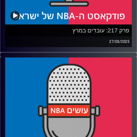
פרק 217: עובדים במרץ
27/03/2025
פודקאסט האן.בי.איי עם ערן סורוקה, שרון דוידוביץ', משה
דוידוביץ' ועידן לוצקי, בשיתוף קול האוניברסיטה.
רבע 1: בוסטון סלטיקס מגיעה לשיא, הקאבס מתרחקים ממנו
והאם שיקאגו בולס עלתה על משהו
רבע 2: השמש חמה, המלכים מתקררים ומה אנתוני דייויס מנסה
להוכיח
רבע 3: הת'נדר שומרים, הקליפרס מתחברים ולברון ג׳יימס פותח
פה
רבע 4: איך פותרים את הטנקינג ומונעים את ה"מארץ' סאדנס"
קרדיט תמונות:
עידן לוצקי