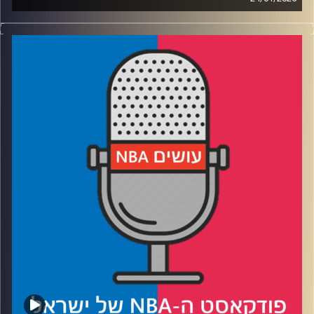
פודקאסט האן.בי.איי עם ערן סורוקה, שרון דוידוביץ', משה
דוידוביץ' ועידן לוצקי, בשיתוף קול האוניברסיטה.
רבע 1: לממפיס גריזליס יש מידיום-3, לדנבר נאגטס ביג-3
בשחקן אחד ושתיהן נוסקות למעלה
רבע 2: האם פילדלפיה יוצאת לפירוק, משבר משחק ה-40
בסלטיקס, ועוד פרק בקרב בין פט ריילי לג׳ימי באטלר
רבע 3: חמש שנים למותו של קובי בראיינט – הרגעים הגדולים
והמשמעותיים בקריירה שלו
רבע 4: מייקל ג׳ורדן וסקוטי פיפן כבר לא, חמישיות האולסטאר
נסגרות
קרדיט תמונות:
עידן לוצקי