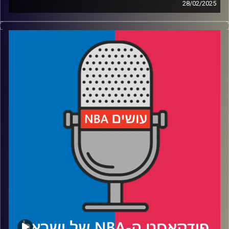
28/02/2025
קרדיט תמונות:
עידן לוצקי
פודקאסט האן.בי.איי עם ערן סורוקה, שרון דוידוביץ', משה
דוידוביץ' ועידן לוצקי, בשיתוף קול האוניברסיטה.
רבע 1: הברך של ג׳ואל אמביד ופילי מתקפלים, דטרויט זורחת
רבע 2: לוקה דונצ׳יץ׳ עדיין חלוד, ומחזיר את לברון ג׳יימס
לתיכון
רבע 3: בפניקס סאנס מחפשים כימיה, בסן אנטוניו ספרס
מחכים לקיץ
רבע 4: טיפים לדדליין בליגות הפנטזי, ופרידה מדיאנה טאוראסי