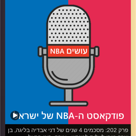
רבע 1: שמונה קבוצות על גביע אחד ומיליוני דולרים
רבע 2: בדרך לסניף אירופי עוצרים אצל יוקיץ' ואנט
רבע 3: מיאמי פתוחה לעסקים, אינדי לא בקצב
רבע 4: המיקרופון לקהל – ישראלים, חילופי דורות וג'ואל
פריזבילה
קרדיט תמונות:
עידן לוצקי
פרק 202: מסכמים 4 שנים של דני אבדיה בליגה, בן