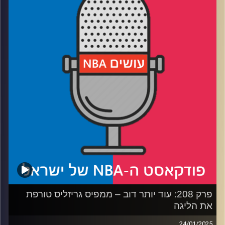
רבע 1: אבדיה והבלייזרס עושים רעש והגנה, ולאן הוא עוד יכול
להגיע
רבע 2: האם הניקס מועמדים לאליפות, ולמה הם צריכים
פציעה קטנה
רבע 3: למה פוקס רוצה לעזוב, ומי תוקע את שוק הטריידים
רבע 4: למה סילבר בעד קיצור, ומי נשדד בבחירות לאולסטאר
קרדיט תמונות:
עידן לוצקי
פרק 208: עוד יותר דוב – ממפיס גריזליס ‏טורפת
את הליגה
24/01/2025