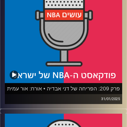
דוידוביץ' כאשר קם לבשורה הזו בבוקר.
חובה להאזין!
ביום חמישי, 6.2, בשעה 20:00 נפגש בלייב ביוטיוב לפרק
שילווה את סיום הדד-ליין, שם נעמיק עוד בטרייד הזה ובבאים
לבוא.
נתראה שם!
קרדיט תמונות:
עידן לוצקי
פרק 209: הפריחה של דני אבדיה • אורח: אור עמית
31/01/2025
פודקאסט האן.בי.איי עם ערן סורוקה, שרון דוידוביץ', משה
דוידוביץ' ועידן לוצקי, בשיתוף קול האוניברסיטה.