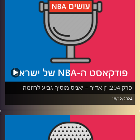
ההתקפית
רבע שלישי: כמה באמת גדול ויקטור וומבניאמה, מה הדרך
שעוד צריך לעבור ומה הקבוצה שאליה ג׳ימי באטלר צריך
לעבור?
רבע רביעי: מילון השחקנים השלם ע״פ שרון דוידוביץ׳ ושאלות
הצופים
קרדיט תמונות:
עידן לוצקי
פרק 204: זן אדיר – יאניס מוסיף גביע לרזומה
18/12/2024
פודקאסט האן.בי.איי עם ערן סורוקה, שרון דוידוביץ', משה
דוידוביץ' ועידן לוצקי, בשיתוף קול האוניברסיטה.
רבע 1: האטרף היווני, שחקני המשנה שהתעלו וההתרסקות של
הת'נדר