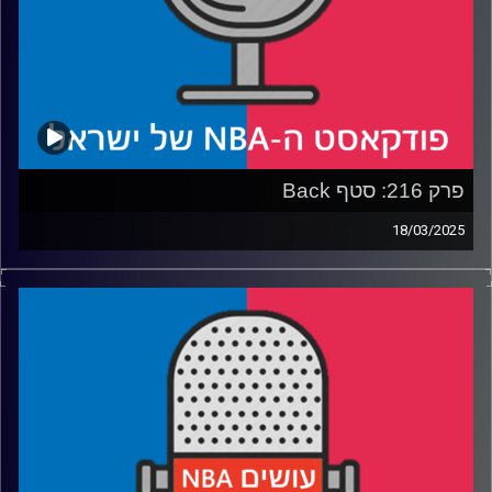
פרק 216: סטף Back
18/03/2025
פודקאסט האן.בי.איי עם ערן סורוקה, שרון דוידוביץ', משה
דוידוביץ' ועידן לוצקי, בשיתוף קול האוניברסיטה.
רבע 1: תגובה לסאגת לברון ג׳יימס, האם גולדן סטייט ווריורס
הפכה לקונטדרית, למה מינסוטה טימברוולבס מתקשה ומה
חסר ליוסטון רוקטס?
רבע 2: מאבקי הפלייאין במערב, דני אבדיה ופורטלנד
מתקרבים
רבע 3: מה אורלנדו מג׳יק איבדה שדרדר אותה, מיאמי היט