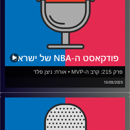
איבדה את התרבות שלה, המזרח איבד את הבטן שלו
רבע 4: מארץ' מאדנס חוזר עם הסיפורים הגדולים בהיסטוריה
קרדיט תמונות:
עידן לוצקי
פרק 215: קרב ה-MVP • אורח: ניצן פלד
13/03/2025
פודקאסט האן.בי.איי עם ערן סורוקה, שרון דוידוביץ', משה
דוידוביץ' ועידן לוצקי, בשיתוף קול האוניברסיטה.
רבע 1: ניקולה יוקיץ' מול שיי גילג'ס-אלכסנדר, הת'נדר מול
הנאגטס: מה למדנו השבוע
רבע 2: הנקודות השחורות של לברון ג׳יימס, וכמה הלייקרס