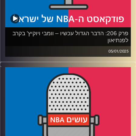
קרדיט תמונות:
עידן לוצקי
פרק 206: הדבר הגדול עכשיו – וומבי ויוקיץ' בקרב
לפנתיאון
05/01/2025
פודקאסט האן.בי.איי עם ערן סורוקה, שרון דוידוביץ', משה
דוידוביץ' ועידן לוצקי, בשיתוף קול האוניברסיטה.
רבע 1: ‏דני אבדיה מטביע חותם, הדור הבא של הישראלים
מככב
רבע 2: הקרב שהליגה היתה צריכה, ומי הפייבוריטית לאליפות
רבע 3: נגמר הסיפור של ג'ימי באטלר? ואולי גם של הקאלצ'ר?
רבע 4: חוזרים לתחזיות מתחילת העשור. בחלקן גם פגענו