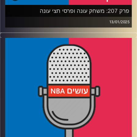
פרק 207: משחק עונה ופרסי חצי עונה
13/01/2025
פודקאסט האן.בי.איי עם ערן סורוקה, שרון דוידוביץ', משה
דוידוביץ' ועידן לוצקי, בשיתוף קול האוניברסיטה.
רבע 1: הקאבס והת'נדר משחקים בפריים טיים, ואנשים אפילו
צפו בזה
רבע 2: יוקיץ', שיי ודילמת ה-MVP, ובונים מגדלים בחמישיות
רבע 3: צפוף במירוץ למאמן העונה, יתרון לא הוגן לשחקן
ההגנה
רבע 4: הדיון הולך ומשתפר, רואים שש/שש ומנשנשים
חטיפים