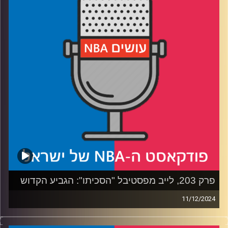
רבע 2: אולסטאר, מוניטור ושלשות: אילו שינויים יעזרו לרייטינג
רבע 3: בוחרים 24 שחקנים לאולסטאר – במערב צפוף, במזרח
מרווח
רבע 4: שרודר בווריורס, ומי הבא בתור – באטלר, ואולי בכלל
לברון
קרדיט תמונות:
עידן לוצקי
פרק 203, לייב מפסטיבל "הסכיתו": הגביע הקדוש
11/12/2024
פודקאסט האן.בי.איי עם ערן סורוקה, שרון דוידוביץ', משה
דוידוביץ' ועידן לוצקי, בשיתוף קול האוניברסיטה.