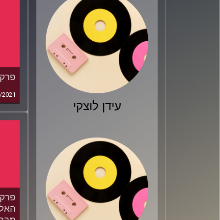
פרק 73:יאניס, עכשיו ה
/2021
עידן לוצקי
האלו
מבפנ