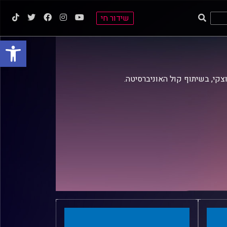
שידור חי
פתח סרגל
וצקי, בשיתוף קול האוניברסיטה.