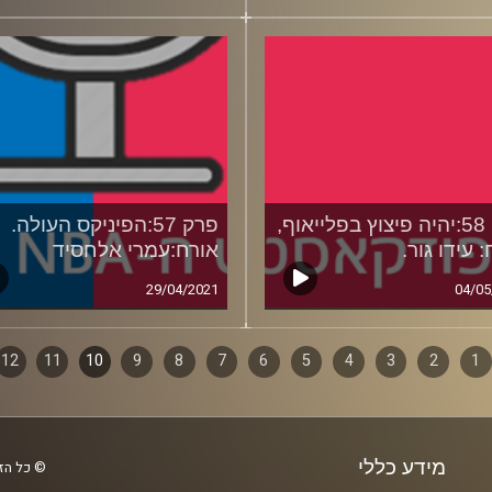
פרק 58:יהיה פיצוץ בפלייאוף,
פרק 57:הפיניקס העולה.
 עידו גור.
אורח:עמרי אלחסיד
29/04/2021
04/05
1
ף
2
3
4
5
6
7
8
9
10
11
12
ם
מידע כללי
© כל הזכ