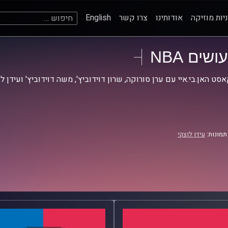
חיפוש:
יות מוזיקה
אודותינו
צרו קשר
English
עושים NBA
סט האן.בי.איי עם ערן סורוקה, שרון דוידוביץ', משה דוידוביץ' ועידן ל
תמונות:
עידן לוצקי