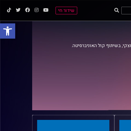
שידור חי
פתח סרגל
וצקי, בשיתוף קול האוניברסיטה.