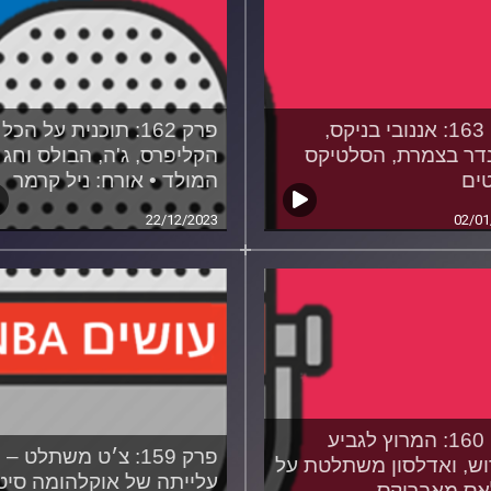
פרק 163: אננובי בניקס,
פרק 162: תוכנית על הכל
דר בצמרת, הסלטיקס
הקליפרס, ג'ה, הבולס וחג
ים
המולד • אורח: ניל קרמר
22/12/2023
02/01
פרק 160: המרוץ לגביע
פרק 159: צ׳ט משתלט –
ש, ואדלסון משתלטת על
עלייתה של אוקלהומה סיט
ס מאבריקס