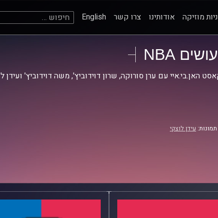
חיפוש:
יות מוזיקה
אודותינו
צרו קשר
English
עושים NBA
סט האן.בי.איי עם ערן סורוקה, שרון דוידוביץ', משה דוידוביץ' ועידן ל
תמונות:
עידן לוצקי