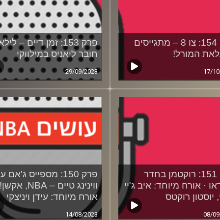
פרק 154: צו 8 – מתגייסים
פרק 153: זמן דיים – לי
את המורל!
חובר ליאניס במילווקי
29/09/2023
17/10
פרק 151: רוקטמן בחדר
פרק 150: מספייס ג'אם ע
או · אורח מיוחד: איב ג'יי
ווינינג טיים – NBA, אק
 יוסטון רוקטס
אורח מיוחד: עידן ויניצקי
14/08/2023
08/09