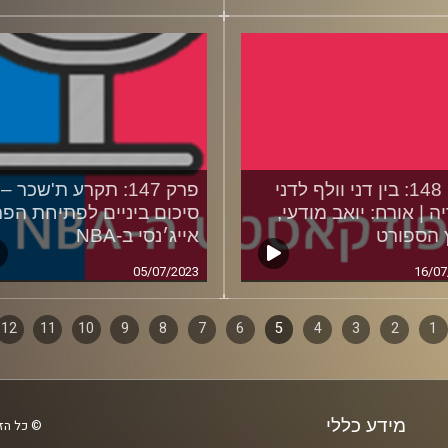
פרק 148: בין דני וולף לדני
פרק 147: תקרע ת'שכר –
ה | אורח: יואב מודעי,
סיכום ביניים לפתיחת הפר
 הספורט
אייג׳נסי ב-NBA
05/07/2023
16/07
1
ף
2
3
4
5
6
7
8
9
10
11
12
ם
מידע כללי
© כל הזכ