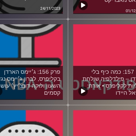
24/11/2023
01/12
פרק 157: כמה כיף בלי
פרק 156: ג׳יימס הארדן
ן – פילדלפיה שולחת
בקליפרס, לברון ג׳יימס נגד
יות לקליפרס • אורח:
השעון ולוקה דונצ׳יץ׳ עוש
אל היידו
קסמים
02/11/2023
09/11