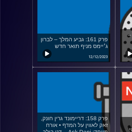
 –
פרק 161: גביע המלך – לברון
ג׳יימס מניף תואר חדש
12/12/2023
פרק 158: דריימונד גרין חונק,
זאק לאווין על המדף • אורח
י
מיוחד: Ask Dani – דני בולר