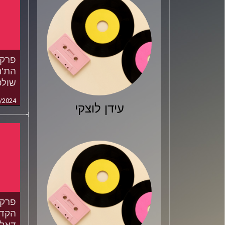
הת'נ
שולט
/2024
עידן לוצקי
הקדו
דאלא