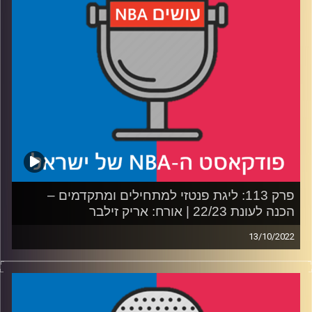
רבע 3: האם בנקרו הוא באנקר, והפרס הכי קשה לחיזוי
רבע 4: מנחשים אלופות, אולסטארים לא קשורים, ולא מהמרים
על ברוקלין!
קרדיט תמונות:
עידן לוצקי
פרק 113: ליגת פנטזי למתחילים ומתקדמים –
הכנה לעונת 22/23 | אורח: אריק זילבר
13/10/2022
פודקאסט האן.בי.איי עם ערן סורוקה, שרון דוידוביץ', משה
דוידוביץ' ועידן לוצקי.