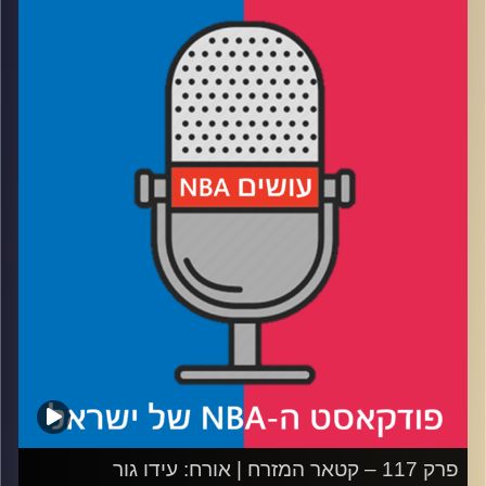
דוידוביץ' ועידן לוצקי.
אורח: אריק זילבר
רבע 1: יוטה, סקרמנטו ואינדיאנה – האם זה אמיתי? האם הן
צריכות להתחזק?
רבע 2: מינסוטה מתחברת? שיקאגו מצבה? דני מפספס טריפל
דאבל
רבע 3: Sell High – מי השחקנים שחשוב לשחרר בהקדם
בפנטזי
רבע 4: Buy Low – מי השחקנים שחשוב לצרף בהקדם
בפנטזי
קרדיט תמונות:
עידן לוצקי
פרק 117 – קטאר המזרח | אורח: עידו גור