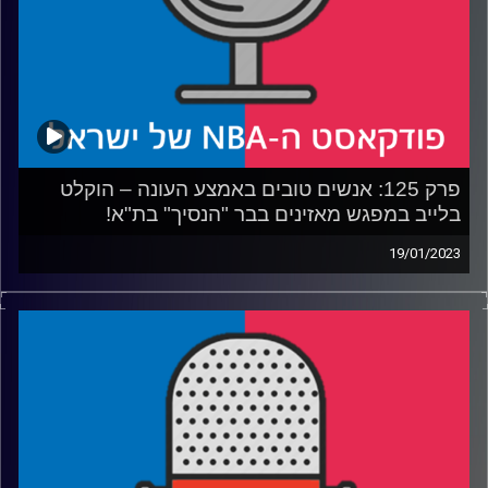
נשימה
רבע 4: המורשת, המספרים ועבודת הרגליים – האקים בן 60
קרדיט תמונות:
עידן לוצקי
פרק 125: אנשים טובים באמצע העונה – הוקלט
בלייב במפגש מאזינים בבר "הנסיך" בת"א!
19/01/2023
פרק לייב עם מצטייני ותחזיות אמצע העונה ושאלות המאזינים,
במפגש הראשון של הקהילה שלנו בבר "הנסיך" ביפו. היה
מרגש לפגוש אתכם! תודה לכל מי שהגיע, נפגש שוב בהמשך
קרדיט תמונות:
עידן לוצקי