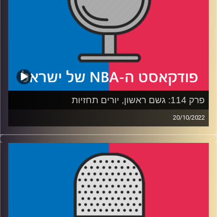
קרדיט תמונות:
עידן לוצקי
פרק 114: גשם ראשון, יורים תחזיות
20/10/2022
פודקאסט האן.בי.איי עם ערן סורוקה, שרון דוידוביץ', משה
דוידוביץ' ועידן לוצקי.
רבע 1: לברון מנהיג חלש, תאומי הבשר נותנים עבודה ובן
סימונס ממשיך מאיפה שעצר
רבע 2: מה לוקה צריך בשביל MVP, ומה הסיכוי לפעם שלישית
יוקיץ'