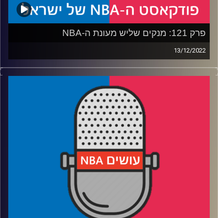
קרדיט תמונות:
עידן לוצקי
פרק 121: מנקים שליש מעונת ה-NBA
13/12/2022
פודקאסט האן.בי.איי עם ערן סורוקה, שרון דוידוביץ', משה
דוידוביץ' ועידן לוצקי.
רבע 1: גולדן סטייט מקפיצה תזכורת לליגה, זאיון דורס בדרך
לראשות המערב
רבע 2: האם מאמן העונה הוא מי שלא חשב שיהיה מאמן,
העונה? ומי שומר על מקומו כשומר הטוב ביותר?
רבע 3: מה ההגדרה לשחקן משתפר, שחקן הספסל הטוב ביותר
עד כה ותמימות דעים לגבי הרוקי
רבע 4: חוגגים ללארי בירד 33 כפול 2 ונפרדים מהאיש שזכה
לאמן את מייקל ג’ורדן ולברון ג’יימס