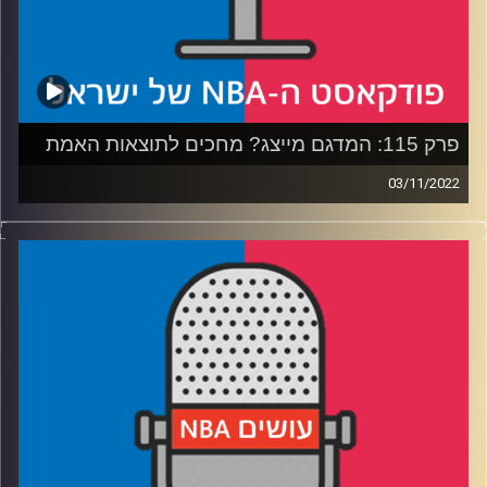
פרק 115: המדגם מייצג? מחכים לתוצאות האמת
03/11/2022
פודקאסט האן.בי.איי עם ערן סורוקה, שרון דוידוביץ', משה
דוידוביץ' ועידן לוצקי.
רבע 1: ברוקלין נאטס מציגים – אנטישמי, כתם ושני הדקייסים
נכנסים לבר
רבע 2: האם בנצ'ברוק זה דבר אמיתי, והאם הווריורס מודאגים
רבע 3: הבשורה המתוקה מיוטה, והאם שיי יכול לעשות זאת
בלילה חורפי בסטוק
רבע 4: המועמדים החדשים ל-MVP, ומי אשם בקרטועי
הפתיחה של דני אבדיה