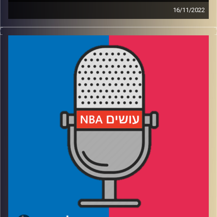
16/11/2022
פודקאסט האן.בי.איי עם ערן סורוקה, שרון דוידוביץ', משה
דוידוביץ' ועידן לוצקי.
אורח: עידו גור
רבע 1: טריפ לחוף המזרחי – אמביד הענק, הסלטיקס וההוקס
הלוהטים
רבע 2: הסאנס מתנוונים? הנאגטס מתגוונים? וגופיות בשלל
גוונים
רבע 3: האם דני נכנס לקצב, והאם אורלנדו נתקעה בטעות על
נוסחה מנצחת
רבע 4: הדאנקים, הבידור והמורשת – מתכוננים לסדרה על
שאק
קרדיט תמונות:
עידן לוצקי