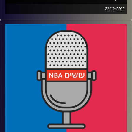
22/12/2022
פודקאסט האן.בי.איי עם ערן סורוקה, שרון דוידוביץ', משה
דוידוביץ' ועידן לוצקי.
רבע 1: הנטס והניקס – למה זה עובד באמת
רבע 2: מה הווריורס והלייקרס עושות בזמן פציעות, ואיך
מטפלים בלואד מנג'מנט
רבע 3: בחירות ראשונות לאולסטאר, או: איך מכניסים 30
שחקנים לתוך 24 עמדות
רבע 4: למה אנחנו מצפים בארבעת משחקי חג המולד + הליצן
—