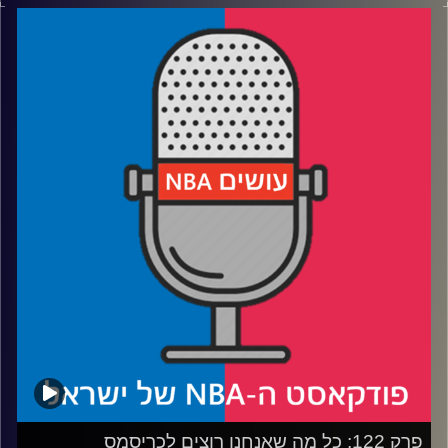
דוידוביץ' ועידן לוצקי.
אורח: ינון בר-שירה // סלטיקס פוד
רבע 1: האצבע קלע על ההדק – האם זה בכלל טוב לליגה?
רבע 2: האם קיבלנו פרומו לסדרת הגמר ולגמר המזרח?
רבע 3: מיאמי, טורונטו ואטלנטה, למה הן תקועות באמצע?
רבע 4: נתנו למחזאי לכתוב תסריטים, נחשו איך זה נגמר
—
קרדיט תמונות:
עידן לוצקי
פרק 122: כל מה שאנחנו רוצים לכריסמס