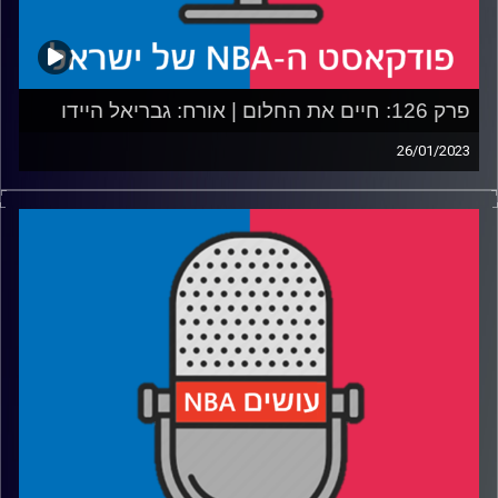
פרק 126: חיים את החלום | אורח: גבריאל היידו
26/01/2023
פודקאסט האן.בי.איי עם ערן סורוקה, שרון דוידוביץ', משה
דוידוביץ' ועידן לוצקי.
אורח: גבריאל היידו
רבע 1: הסלטיקס והלייקרס מחדשות יריבות, ואיך עסקת
האצ'ימורה תשפיע גם על דני
רבע 2: האם הרפטורס יקנו או ימכרו, ואיפה לחפש מציאות עד
הדדליין
רבע 3: הקינגס והת'נדר כמו רוח סערה, הבלייזרס עם קוצר