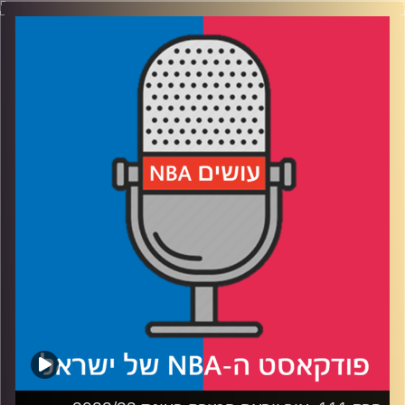
דוידוביץ' ועידן לוצקי
קרדיט תמונות:
עידן לוצקי
רבע 1: הטוענות לכתר – אלופה, שתי מתקמבקות ושמש
שקרנית
רבע 2: הטוענות לדרג שמעליהן – זו שמכוונת גבוה, זו
שקיבלה גבוה, זו שאיבדה גבוה וזו שאיבדה נמוך
רבע 3: קבוצה שמשעממת את משה, זו שמשעממת כבר 16
שנה וזו שאצלה אף פעם לא משעמם
רבע 4: ארבע קבוצות מציגות – לוזינג פור ויקטורי
קרדיט תמונות:
עידן לוצקי