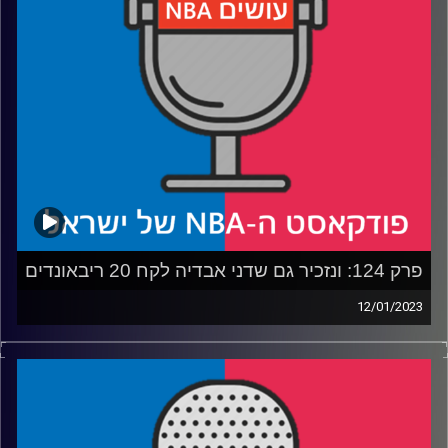
פרק 124: ונזכיר גם שדני אבדיה לקח 20 ריבאונדים
12/01/2023
פודקאסט האן.בי.איי עם ערן סורוקה, שרון דוידוביץ', משה
דוידוביץ' ועידן לוצקי.
רבע 1: השפעות הפצועים והחוזרים
רבע 2: הלייקרס חוזרים למירוץ?