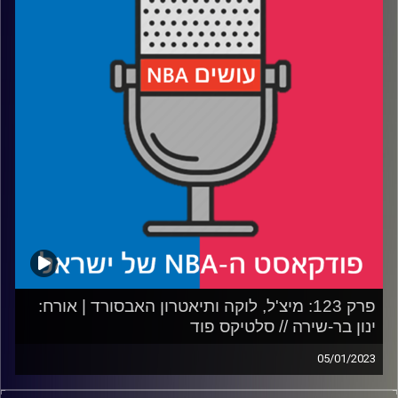
רבע 3: הדור החדש במערב ומה המספרים מספרים על העונה?
רבע 4: כמה רלוונטיים נתוני שידור הטלוויזיה לתפיסת ההצלחה
של הליגה?
קרדיט תמונות:
עידן לוצקי
פרק 123: מיצ'ל, לוקה ותיאטרון האבסורד | אורח:
ינון בר-שירה // סלטיקס פוד
05/01/2023
פודקאסט האן.בי.איי עם ערן סורוקה, שרון דוידוביץ', משה