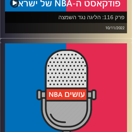
פרק 116: הליגה נגד השמצה
10/11/2022
פודקאסט האן.בי.איי עם ערן סורוקה, שרון דוידוביץ', משה
דוידוביץ' ועידן לוצקי.
רבע 1: הבאקס רצים ברוורס, הקאבס מתקדמים מהר
רבע 2: באנקרו ומאת'ורין מטנקקים בכיף, ברוקלין מוכיחה
שאפור זה יפה
רבע 3: לוקה מרזה והולך פנימה, מוראנט הולך גם החוצה
רבע 4: מינסוטה משחקת 4 על 5, סקרמנטו 5 על 8
קרדיט תמונות:
עידן לוצקי