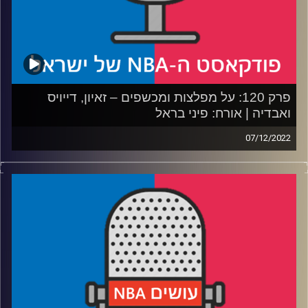
קרדיט תמונות:
עידן לוצקי
פרק 120: על מפלצות ומכשפים – זאיון, דייויס
ואבדיה | אורח: פיני בראל
07/12/2022
פודקאסט האן.בי.איי עם ערן סורוקה, שרון דוידוביץ', משה
דוידוביץ' ועידן לוצקי.
אורח: פיני בראל // #מעקבדיה
רבע 1: האם וויליאמסון ואנתוני דייויס יסחבו את הקבוצות
שלהם רחוק?
רבע 2: למה הניקס הפסיקו לשמור, וכמה מיאמי צריכה לדאוג?
רבע 3: האם הגיע הזמן לבדוק טריידים על קרל אנתוני טאונס
ועל ג׳ורדן פול?
רבע 4: האם דני אבדיה מתרחק מהטבעת ומתקרב לאירופה?