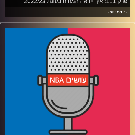
פרק 111: איך ייראה המזרח בעונת 2022/23
28/09/2022
פודקאסט האן.בי.איי עם ערן סורוקה, שרון דוידוביץ', משה
דוידוביץ' ועידן לוצקי.
רבע 1: חמש הגדולות – שערוריות, טרלולים ומאבק נגד הזמן
רבע 2: הטוענות לפלייאוף – על הקיר יטפס לו עכביש קטן או
טריי גדול?
רבע 3: הטוענות לפלייאין – האם דני יקפוץ קדימה והאם
שארלוט תיפול לבור
רבע 4: איך אפשר גם להנות וגם להפסיד באותה נשימה