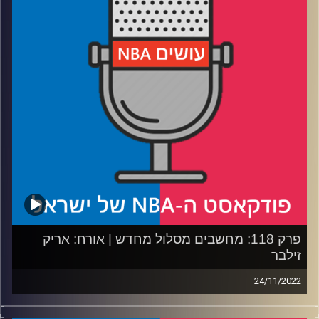
המצטיינים עד כה?
רבע 2: המסובבים של ברוקלין חוזרים לעניינים וסביב מי
הלייקרס צריכים לשחק?
רבע 3: אילו קונטנדרית צריכות לשנות ומי לא צריכות לגעת
בכלום?
רבע 4: המירוץ לויקטור נמשך – מי המועמדות המובילות ומי
אלה שחזרו מהמירוץ לפלייאוף למירוץ החשוב באמת
קרדיט תמונות:
עידן לוצקי
פרק 118: מחשבים מסלול מחדש | אורח: אריק
זילבר
24/11/2022
פודקאסט האן.בי.איי עם ערן סורוקה, שרון דוידוביץ', משה