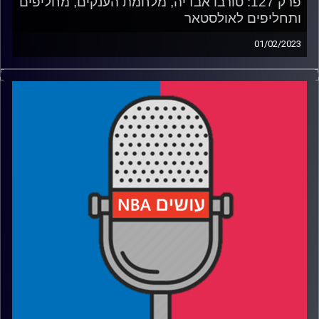
פרק 127: טורבו אבדיה, מלחמת הענקים, מחליפים
ותחליפים לאולסטאר
01/02/2023
פודקאסט האן.בי.איי עם ערן סורוקה, שרון דוידוביץ', משה
דוידוביץ' ועידן לוצקי.
רבע 1: למה אבדיה פורח לאחרונה, והאם זה יימשך
רבע 2: אמביד ויוקיץ' בקרב 5 מודרני, למה רצינו שזה יהיה
הגמר
רבע 3: לרקוד עם זאבים, לטבוע עם שקנאים ולישון על
קליפרים
רבע 4: משלימים סגלים למשחק הכוכבים וחלופות יצירתיות
לתחרות הסקילס
קרדיט תמונות:
עידן לוצקי