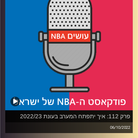
אורח: אריק זילבר // Day2Day
רבע 1: פנטזי 101 – מה זה פנטזי (טכנית ורגשית), סוגי
המשחקים (רוטו ו-H2H) שיטות הדראפט (סנייק ואוקשן),
וסיפורי פנטזי מצחיקים (פרסי זוכים, פרסי מפסידים, סיפורים
שלנו מהשנים ששיחקנו)
רבע 2: סולל בונה – איך מרכיבים קבוצת פנטזי, מה
האסטרטגיות ודוגמאות, דברים שחשוב לשים לב אליהם
טריידים, וויברים, מטריצות משחקים, IR.
רבע 3: מעבר על עשרים השחקנים המובילים.
רבע 4: שחקנים מעניינים במקומות 30 עד 50, על מי צריך
לעשות ריץ' על מי כדאי לחשוב פעמיים והפתעות והמלצות
פרק 112: איך יתפתח המערב בעונת 2022/23
בתחתית הדראפט.
06/10/2022
פודקאסט האן.בי.איי עם ערן סורוקה, שרון דוידוביץ', משה