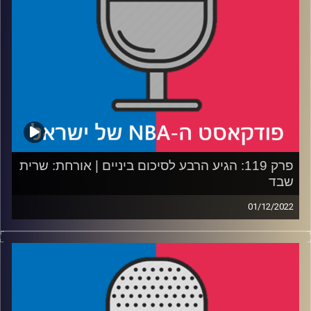
קרדיט תמונות:
עידן לוצקי
פרק 119: הגיע הרבע לסיכום ביניים | אורחת: שרית
שבד
01/12/2022
פודקאסט האן.בי.איי עם ערן סורוקה, שרון דוידוביץ', משה
דוידוביץ' ועידן לוצקי.
אורחת: שרית שבד
רבע 1: הליגה מתחילה להסתדר בהגיון, מי המועמדות ומי