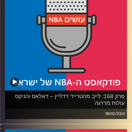
רבע 3: הלילה הגדול של דני – והסטורי שמאחוריו
‏עם א או בלי א רבע 4: נפרדים מקופצ'אק, וון, ווייטסייד, ועדיין
לא מדוק
קרדיט תמונות:
עידן לוצקי
פרק 168: לייב מהטרייד דדליין – דאלאס והניקס
עולות מדרגה
08/02/2024
פודקאסט האן.בי.איי עם ערן סורוקה, שרון דוידוביץ׳, משה
דוידוביץ׳ ועידן לוצקי