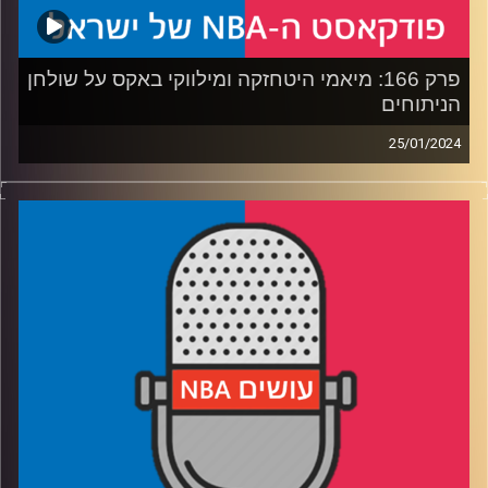
פרק 166: מיאמי היטחזקה ומילווקי באקס על שולחן
הניתוחים
25/01/2024
פודקאסט האן.בי.איי עם ערן סורוקה, שרון דוידוביץ׳, משה
דוידוביץ׳ ועידן לוצקי
רבע 1: דוק ריברס מחליף את אדריאן גריפין במילווקי באקס –
למה? ומה חלקו של יאניס אנטטוקומפו?
רבע 2: טרי רוז׳יר מגיע כדי להפוך את מיאמי היט לקבוצה
מושלמת
רבע 3: דני אבדיה תוקע יתד בליגה, ג׳ואל אמביד וקארל
אנתוני-טאונס שוברים שיאים, ראסל ווסטברוק שובר את
הסטיגמה
רבע 4: מציינים 4 שנים למותו של קובי בראיינט, מה היא
המורשת שהשאיר על האוהדים ועל השחקנים