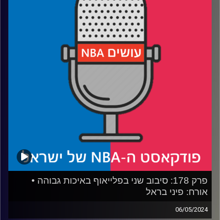
הוא רציני
רבע 2: לוקה דונצ׳יץ׳ החבול וכוח פי.ג'יי וושינגטון מנסים
להרוס לאוקלהומה סיטי ת׳אנדר את הבגרות
רבע 3: בוסטון סלטיקס מטיילת, הניו יורק ניקס במרוץ נגד
השעון ודו״ח הפציעות
‏רבע 4: מה עושים עם בחירה 1 בדראפט, ומה מייק בודנהולזר
יעשה בפניקס סאנס
קרדיט תמונות:
עידן לוצקי
פרק 178: סיבוב שני בפלייאוף באיכות גבוהה •
אורח: פיני בראל
06/05/2024