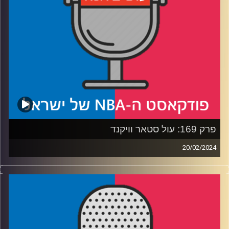
קרדיט תמונות:
עידן לוצקי
פרק 169: עול סטאר וויקנד
20/02/2024
פודקאסט האן.בי.איי עם ערן סורוקה, שרון דוידוביץ׳, משה
דוידוביץ׳ ועידן לוצקי
רבע 1: כל הדברים החיוביים שקרו בסופש
רבע 2: הדברים הפחות חיוביים שקרו בסופש, וגם – וגר לברון
עם קארי?