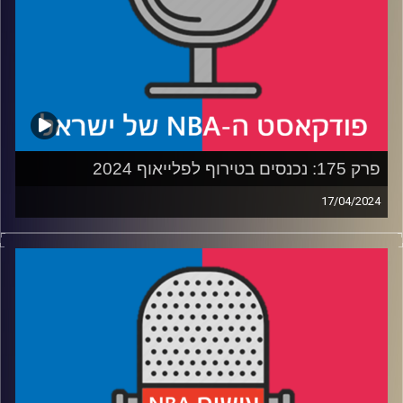
קרדיט תמונות:
עידן לוצקי
פרק 175: נכנסים בטירוף לפלייאוף 2024
17/04/2024
פודקאסט האן.בי.איי עם ערן סורוקה, שרון דוידוביץ׳, משה
דוידוביץ׳ ועידן לוצקי
רבע 1: משוואה עם נעלם, לברון לא מפחד ובלייק גריפין פורש
רבע 2: האם פניקס תרקוד עם זאבים
רבע 3: האם אינדיאנה תצוד צבאים, ומי משוגע, תיבס משוגע