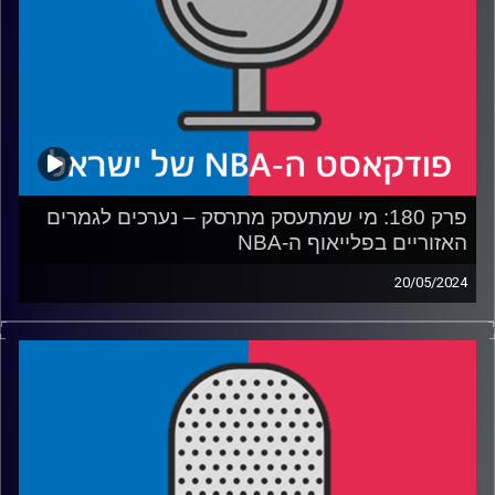
קרדיט תמונות:
עידן לוצקי
פרק 180: מי שמתעסק מתרסק – נערכים לגמרים
האזוריים בפלייאוף ה-NBA
20/05/2024
פודקאסט האן.בי.איי עם ערן סורוקה, שרון דוידוביץ', משה
דוידוביץ' ועידן לוצקי, בשיתוף קול האוניברסיטה.
רבע 1: דאלאס פוגשת אתגר חדש, מינסוטה מסתכלת מגבוה
רבע 2: בוסטון תנסה לנפנף את עדר הזבובים של אינדיאנה
רבע 3: הנאגטס צריכים נגר, הת'נדר צריכים סולם
רבע 4: הניקס בגיבוש קבוצתי במרפאה, הקאבס יצטרכו לקבל