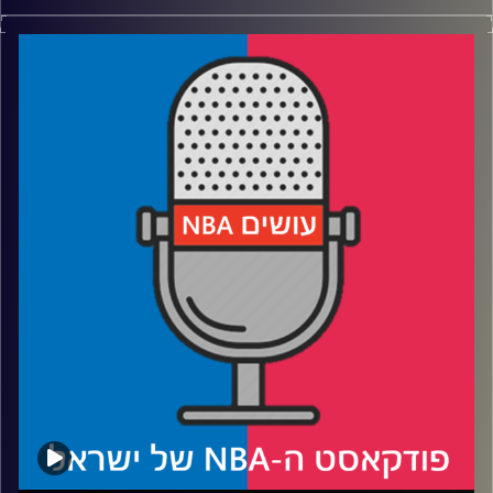
פודקאסט האן.בי.איי עם ערן סורוקה, שרון דוידוביץ׳, משה
דוידוביץ׳ ועידן לוצקי
אורח: פיני בראל / #מעקבדיה
רבע 1: ניקולה יוקיץ' נגד אנטוני אדוארדס על שולחן הניתוחים
רבע 2: קרב סגנונות במזרח, קרב מועמדי MVP במערב
רבע 3: מצעד הנואשות שהודחו בסיבוב הראשון
רבע 4: לאן דני אבדיה צריך להתפתח ומה הוויזארדס צריכים
לעשות הקיץ
קרדיט תמונות:
עידן לוצקי