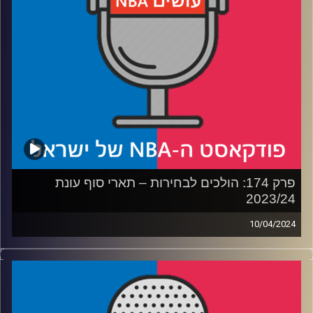
רבע 4: הנוקמים 2 אורזים לפריז
קרדיט תמונות:
עידן לוצקי
פרק 174: הולכים לבחירות – תארי סוף עונת
2023/24
10/04/2024
פודקאסט האן.בי.איי עם ערן סורוקה, שרון דוידוביץ׳, משה
דוידוביץ׳ ועידן לוצקי
רבע 1: מרוץ משולש ל-MVP, מרוץ חימוש לחמישיות
רבע 2: מאמן העונה שלא ברור איך מבטאים את שמו