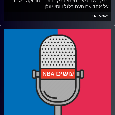
פרק 182: מאני טיים! פרק בונוס – סורוקה באחד
על אחד עם נועה דלזל ויוסי גוזלן
31/05/2024
פודקאסט האן.בי.איי עם ערן סורוקה, שרון דוידוביץ', משה
דוידוביץ' ועידן לוצקי, בשיתוף קול האוניברסיטה.
רבע 1: האם הסלטיקס באמת טיילו לגמר, ומה עיצבן את ג'ייסון
טייטום
רבע 2: מתי תהיה מאמנת ב-NBA, ואיך זה לראות את קייטלין
קלארק מקרוב
רבע 3: האם אדם סילבר חיסל את השושלות, ואיך דנבר שילמה
את המחיר
רבע 4: למה לברון – ועוד כוכבים – מעדיפים כסף בבנק ולא
טבעת על האצבע