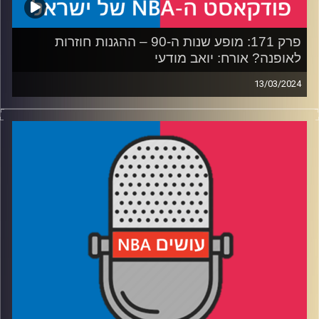
פרק 171: מופע שנות ה-90 – ההגנות חוזרות
לאופנה? אורח: יואב מודעי
13/03/2024
פודקאסט האן.בי.איי עם ערן סורוקה, שרון דוידוביץ׳, משה
דוידוביץ׳ ועידן לוצקי
אורח: יואב מודעי, ערוץ הספורט
רבע 1: מה מביא לירידה הפתאומית בתוצאות, והאם הניקס
יכולים לעשות גמר מזרח
רבע 2: האם הוולבס הופכים לקבוצה שכולם ירצו לפגוש
בפלייאוף?
רבע 3: מי שיפר עמדות במרוץ ל-MVP, ומי כנראה יצא ממנו
סופית
רבע 4: אבדיה חוזר לנצח, והנציגות הישראלית בתיכונים
ובמארץ' מאדנס