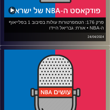
פרק 176: הטמפרטורות עולות בסיבוב 1 בפלייאוף
ה-NBA • אורח: גבריאל היידו
קרדיט תמונות:
עידן לוצקי
24/04/2024
פודקאסט האן.בי.איי עם ערן סורוקה, שרון דוידוביץ׳, משה
דוידוביץ׳ ועידן לוצקי
אורח: גבריאל היידו
רבע 1: שוויון ושגעון בין דאלאס לקליפרס, אוקלהומה
משתפשפת על ניו אורלינס
רבע 2: הניקס מטריפים את הגארדן, האם בוסטון תטאטא את
מיאמי לפסח?
רבע 3: הלייקרס סופרים 10 הפסדים רצופים לדנבר, מינסוטה
לא סופרת את פיניקס
רבע 4: הפייסרס מתחילים לקבוע את הקצב, קליבלנד קובעת
טיסות לסיבוב 2