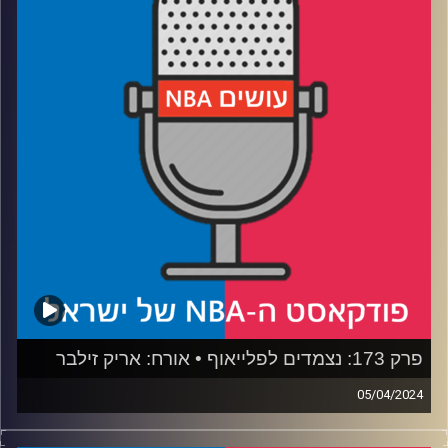
רבע 3: מה משותף לרוקי העונה ולשחקן ההגנה
רבע 4: זה הולך ומשתפר, וגם השחקן השישי
קרדיט תמונות:
עידן לוצקי
פרק 173: נצמדים לפלייאוף • אורח: אריק זילבר
05/04/2024
פודקאסט האן.בי.איי עם ערן סורוקה, שרון דוידוביץ׳, משה