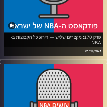
קרדיט תמונות:
עידן לוצקי
פרק 170: מקצרים שליש — דירוג כל הקבוצות ב-
NBA
01/03/2024
פודקאסט האן.בי.איי עם ערן סורוקה, שרון דוידוביץ׳, משה
דוידוביץ׳ ועידן לוצקי
רבע 1: 30-22 – הקבוצות שבדרך לים
רבע 2: 21-16 – שכבת הפלייאין
רבע 3: 15-9 – פלייאוף בלי לחצים
רבע 4 : 8-1 – הקונטנדריות