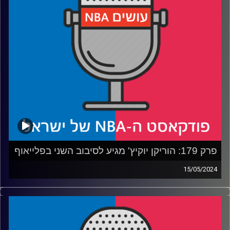
החלטה
קרדיט תמונות:
עידן לוצקי
פרק 179: הוריקן יוקיץ' מגיע לסיבוב השני בפלייאוף
15/05/2024
פודקאסט האן.בי.איי עם ערן סורוקה, שרון דוידוביץ׳, משה
דוידוביץ׳ ועידן לוצקי
רבע 1: הג'וקר שמע שמינסוטה טימברוולבס צוחקת, ועכשיו