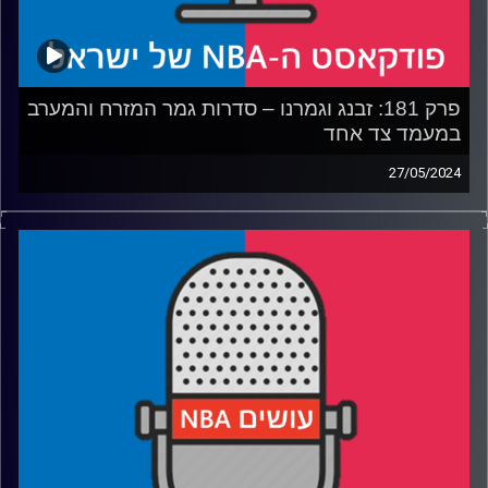
קרדיט תמונות:
עידן לוצקי
פרק 181: זבנג וגמרנו – סדרות גמר המזרח והמערב
במעמד צד אחד
27/05/2024
פודקאסט האן.בי.איי עם ערן סורוקה, שרון דוידוביץ', משה
דוידוביץ' ועידן לוצקי, בשיתוף קול האוניברסיטה.
רבע 1: מעלה הילוך – דאלאס מאבריקס בדרך לסדרת הגמר
רבע 2: שומרת על רמה – בוסטון סלטיקס בדרך לסדרת הגמר
רבע 3: המרוויחים הגדולים – חמישיות העונה פורסמו, מי גופי
השידור שינפחו להם את הכיסים?
רבע 4: ביקרסטאף נפרד מקליבלנד, בראון מסקרמנטו, האם
ברוני יוכל להיפרד מלברון ג׳יימס?