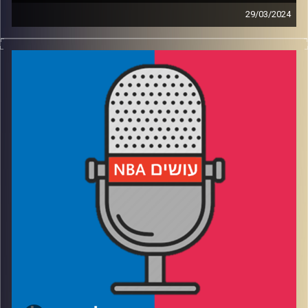
קרדיט תמונות:
עידן לוצקי
29/03/2024
פודקאסט האן.בי.איי עם ערן סורוקה, שרון דוידוביץ׳, משה
דוידוביץ׳ ועידן לוצקי
רבע 1: יוסטון משגרת, קארי זועם, והלייקרס נכנסים לקצב
רבע 2: ההימורים עולים לכותרות – איך מונעים מזה לצאת
משליטה
רבע 3: אופרת הסבון של מינסוטה, ומי יכולה לאיים על בוסטון
רבע 4: פרידה מ-8 המודחות, כולל הסדרנים של פורטלנד
פינאלה: הוט טייק על עדן גולן
קרדיט תמונות:
עידן לוצקי