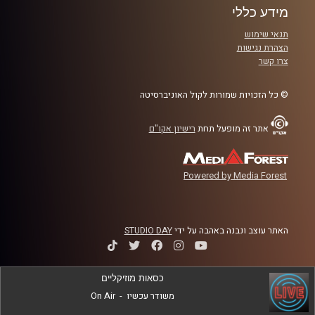
מידע כללי
תנאי שימוש
הצהרת נגישות
קרדיט תמונות:
עידן לוצקי
צרו קשר
© כל הזכויות שמורות לקול האוניברסיטה
אתר זה מופעל תחת
רישיון אקו"ם
Powered by Media Forest
האתר עוצב ונבנה באהבה על ידי
STUDIO DAY
כסאות מוזיקליים
משודר עכשיו
-
On Air