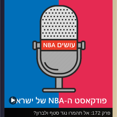
דוידוביץ׳ ועידן לוצקי
אורח: אריק זילבר / Day2Day
רבע 1: אמביד חזר מאוחר מידי? והאם פילי ומילווקי הולכות
להיות המאכזבות של הפלייאוף?
רבע 2: מה השינוי שחל בדני אבדיה? למה כולם אוהבים את
הניקס ומי תשרוד פליי-אין במערב?
רבע 3: זמנך עבר – רונדו פורש, פול פירס וטוני קוקוץ׳
בומרים, ומקבלים את וינס קארטר וצ׳ונסי בילאפס להיכל
התהילה (ובצדק?)
רבע 4: מסכמים עונת פנטזי – מצטייני ומאכזבי העונה, ומי
ישלוט במשחק בשנים הבאות
פרק 172: אל תהמרו נגד סטף ולברון?