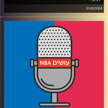
01/02/2024
פודקאסט האן.בי.איי עם ערן סורוקה, שרון דוידוביץ׳, משה
דוידוביץ׳ ועידן לוצקי
רבע 1: חוק 65 המשחקים נותן את אותותיו, סטף קרי ולברון
ג׳יימס נותנים הצגה
רבע 2: וושינגטון וויזארדס מחליפה מאמן, דני אבדיה מאבד
דקות וויקטור וומבניאמה נוסק
רבע 3: למה ההתקפות משתוללות, ומה נזכור ממארק גאסול
רבע 4: מסכמים עשור עם אדם סילבר ומציעים פורמט חדש
לאולסטאר
קרדיט תמונות:
עידן לוצקי