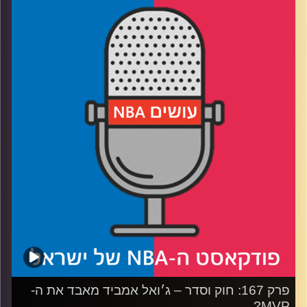
רבע 1: המאבריקס מעבים את הקו הקדמי, פילי קצת נואשת
רבע 2: האם הניקס מועמדים לאליפות, וקליבלנד מצאה צלף
רבע 3: הקליפרס נראים מצוין, וושינגטון לא ממקסמת נכסים
רבע 4: מחממים מנועים לאולסטאר, ומקוששים שאריות עד
לבאזר
קרדיט תמונות:
עידן לוצקי
פרק 167: חוק וסדר – ג׳ואל אמביד מאבד את ה-
MVP?