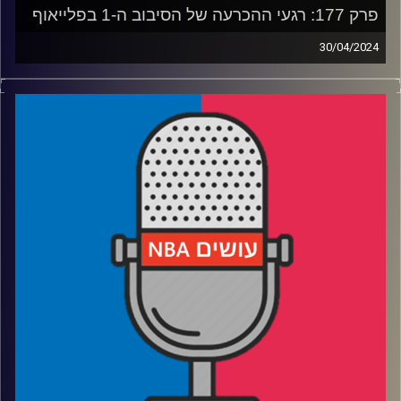
פרק 177: רגעי ההכרעה של הסיבוב ה-1 בפלייאוף
30/04/2024
פודקאסט האן.בי.איי עם ערן סורוקה, שרון דוידוביץ׳, משה
דוידוביץ׳ ועידן לוצקי
רבע 1: דנבר באמצע – העתיד של הלייקרס בסיום הסדרה,
העתיד של מינסוטה לפני פתיחתה
רבע 2: אוקלהומה ממתינה – דאלאס והקליפרס צמודות
צמודות
רבע 3: ברונסון סוחף את הניקס, אמביד סוחט את עצמו,
ובוסטון מטיילת
רבע 4: דוק ריברס ניצל, אבל אינדיאנה חוגגת, אורלנדו
וקליבלנד ראש בראש, והאם זו סיומה של תקופה בפיניקס