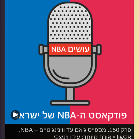
אורח מיוחד: איב ג'יי מודי, יוסטון רוקטס
רבע 1: איך מגיעים מרמת גן לטקסס, ואיך זה לעבוד אצל קיובן
רבע 2: מה עושה מתאם וידאו, והאם האנליטיקס הרסו את
הכדורסל
רבע 3: איך מוגדר תדרוך מוצלח, ולמה ללוקה יש מנטליות של
גיימר
רבע 4: האם יוסטון מנסה לחקות את המודל המצליח של דנבר?
קרדיט תמונות:
עידן לוצקי
פרק 150: מספייס ג'אם עד ווינינג טיים – NBA,
אקשן! • אורח מיוחד: עידן ויניצקי