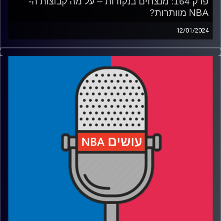
פרק 164: מנצחים בנקודות – על מה קבוצות ה-
NBA מוותרות?
12/01/2024
פודקאסט האן.בי.איי עם ערן סורוקה, שרון דוידוביץ׳, משה
דוידוביץ׳ ועידן לוצקי
רבע 1: כמה נקודות על כמה נקודות הקבוצות קולעות העונה,
מילווקי באקס מאותת לבוסטון סלטיקס, והניו יורק ניקס
שומרים על הדרך
רבע 2: יוטה ג׳אז רצה קדימה, הלוס אנג׳לס לייקרס רצים אחורה,
קוואי לנארד מסיים רץ לבנק
רבע 3: סטיב קר מאבד שליטה, אריק ספולסטרה מקבל קביעות
וה-NBA ושופטיו לומדים מה זה סרבי
רבע 4: ג׳ה מוראנט והריקושטים מסיימים את העונה של
ממפיס, ומי השחקנים שבחרנו לאולסטאר הקרוב