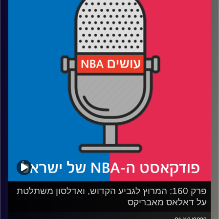
רבע 1: אדם סילבר ולברון ג׳יימס עושים עסקה סודית, טייריס
האליברטון מרוויח חשיפה עולמית
רבע 2: מרוץ ה-MVP המטורף העונה, ושחקנים משתפרים
במבצע 1+2
רבע 3: שני תארים בקונצנזוס, אחד הרבה פחות
רבע 4: מתחילה עונת השופינג, ג׳ה מוראנט חוזר – השאלה
בשביל מה
קרדיט תמונות:
עידן לוצקי
פרק 160: המרוץ לגביע הקדוש, ואדלסון משתלטת
על דאלאס מאבריקס