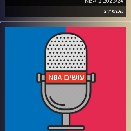
2023/24 ב-NBA
24/10/2023
פודקאסט האן.בי.איי עם ערן סורוקה, שרון דוידוביץ׳, משה
דוידוביץ׳ ועידן לוצקי
רבע 1: דני ומילווקי מקבלים שקט תעשייתי, ממפיס מקבלת
צרה חדשה
רבע 2: מי ייקח MVP, והאם ויקטור יאסוף תואר ראשון
רבע 3: מי יגיעו לגמר 2024, ומי לוקחת אליפות
רבע 4: המלצות פנטזי – בנק מטרות, ואיך להתעלם מהחיים
האמיתיים
קרדיט תמונות:
עידן לוצקי