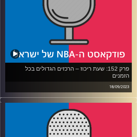
שטויות
קרדיט תמונות:
עידן לוצקי
פרק 152: שעת ריכוז – הרכזים הגדולים בכל
הזמנים
18/09/2023
פודקאסט האן.בי.איי עם ערן סורוקה, שרון דוידוביץ׳, משה
דוידוביץ׳ ועידן לוצקי
רבע 1: תולדות העמדה הכי מלחיצה שיש, והשמות הגדולים