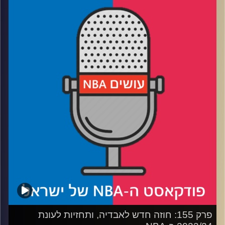
רבע 1: הסאגה המאוסה מאחורינו – אז מי ניצחה בעסקת
הארדן?
רבע 2: הלייקרס לא מגבילים את ג'יימס, בוסטון מפרקת
רבע 3: ויקטור וצ'ט מסמנים מגמה, והעצה החשובה של יוקיץ'
רבע 4: דני אבדיה מנצל הזדמנויות, והיכונו לביאת הגביע
קרדיט תמונות:
עידן לוצקי
פרק 155: חוזה חדש לאבדיה, ותחזיות לעונת