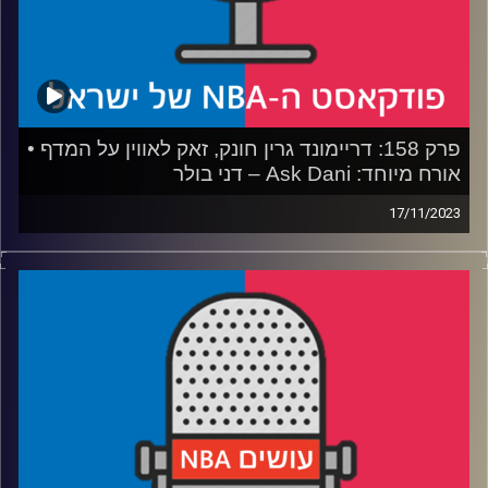
קרדיט תמונות:
עידן לוצקי
פרק 158: דריימונד גרין חונק, זאק לאווין על המדף •
אורח מיוחד: Ask Dani – דני בולר
17/11/2023
פודקאסט האן.בי.איי עם ערן סורוקה, שרון דוידוביץ׳, משה
דוידוביץ׳ ועידן לוצקי
אורח מיוחד: Ask Dani – דני בולר
רבע 1: האם הווריורס בבעיה, האם הקליפרס אבודים, והלייקרס
מחפשים זהות
רבע 2: לאן שולחים את פליטי שיקאגו, ומי בולטים במרוץ ה-
MVP
רבע 3: האם אנחנו צופים במחזור רוקיז הגנתי היסטורי