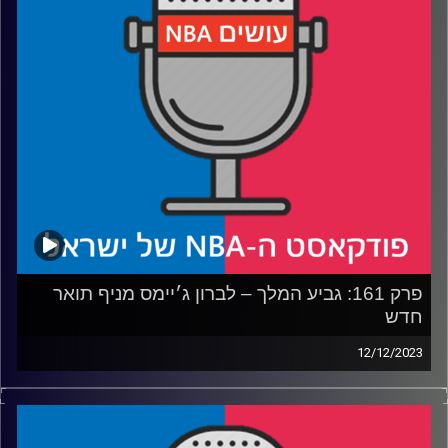
השלג
רבע 2: אמביד מזכיר את שאק, והאם דטרויט תנצח אי פעם
רבע 3: הבולס מגיעים למסקנה מפתיעה, והקאמבק של
מוראנט
רבע 4: המתנות שנרצה לכריסמס
קרדיט תמונות:
עידן לוצקי
פרק 161: גביע המלך – לברון ג׳יימס מניף תואר
חדש
12/12/2023
פודקאסט האן.בי.איי עם ערן סורוקה, שרון דוידוביץ׳, משה
דוידוביץ׳ ועידן לוצקי