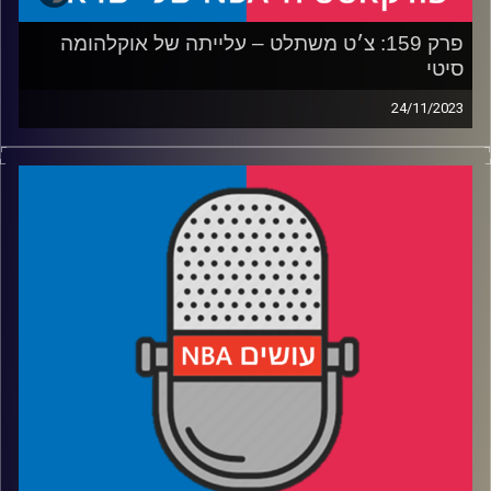
פרק 159: צ׳ט משתלט – עלייתה של אוקלהומה
סיטי
24/11/2023
פודקאסט האן.בי.איי עם ערן סורוקה, שרון דוידוביץ׳, משה
דוידוביץ׳ ועידן לוצקי
רבע 1: הצרות הטובות של אוקלהומה סיטי – האם אפשר
להגדיר אותה כקונטנדרית?
רבע 2: הפייסרס עולים להתקפה, אורלנדו עולה על הציפיות, ניו
אורליוס עולה על זאיון
רבע 3: האם חזינו באליפות האחרונה של סטף? לברון לא עוצר
ובלייקרס אף אחד לא עוזר, הספרס בניסוי כדורסל ובוויזארדס
לא משחקים כדורסל
רבע 4: תביא תרנגול! על מה אנחנו רוצים להודות?