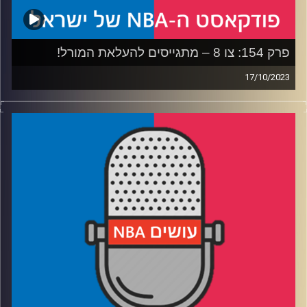
פרק 154: צו 8 – מתגייסים להעלאת המורל!
17/10/2023
פודקאסט האן.בי.איי עם ערן סורוקה, שרון דוידוביץ׳, משה
דוידוביץ׳ ועידן לוצקי
רבע 1: מי בעדנו ומי לא, ולמה זה בכלל חשוב רבע
2: מה הולידיי מביא לסלטיקס, והאם הארדן יבוא לקליפרס
רבע 3: מלברון עד ויקטור – על מה נשים עין העונה
רבע 4: המשחקים והרגעים שנזכור לכל החיים
קרדיט תמונות:
עידן לוצקי