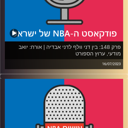
פרק 148: בין דני וולף לדני אבדיה | אורח: יואב
מודעי, ערוץ הספורט
16/07/2023
פודקאסט האן.בי.איי עם ערן סורוקה, שרון דוידוביץ׳, משה
דוידוביץ׳ ועידן לוצקי
רבע 1: וולף, שרף או שון אבייב – מחפשים את הישראלי הבא
ב-NBA
רבע 2: אבדיה פותח שנת מפתח – האם הוא צריך לייחל
לטרייד?
רבע 3: שיקאגו וטורונטו תקועות בצומת, הקליפרס לחוצי
טבעת