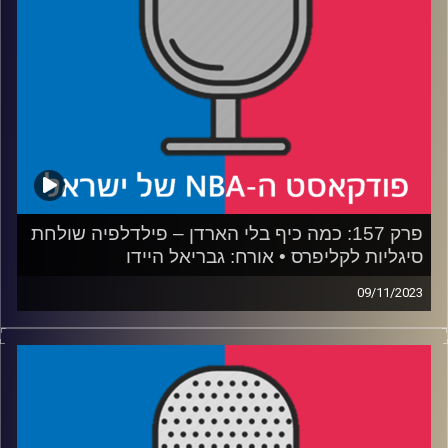
רבע 4: איך עושים קמפיין הסברה, ואיזה קמפיין צריך
בוושינגטון
קרדיט תמונות:
עידן לוצקי
פרק 157: כמה כיף בלי הארדן – פילדלפיה שולחת
סיגליות לקליפרס • אורח: גבריאל היידו
09/11/2023
פודקאסט האן.בי.איי עם ערן סורוקה, שרון דוידוביץ׳, משה
דוידוביץ׳ ועידן לוצקי
אורח: גבריאל היידו
רבע 1: השמש זורחת בפילדלפיה של אחרי הארדן, בוסטון
מאחלת רק בריאות לפורזינגיס