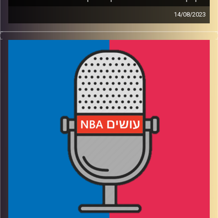
14/08/2023
פודקאסט האן.בי.איי עם ערן סורוקה, שרון דוידוביץ׳, משה
דוידוביץ׳ ועידן לוצקי
רבע 1: מה הופך את הכדורסל לספורט הכי מתאים לקולנוע
רבע 2: האם ג'ורדן לקח אליפות גם בדירוג הזה?
רבע 3: גברים לבנים, כוכב שחור וימים של תהילה
רבע 4: הדוקו משתלט על הערוצים, השחקנים על הנארטיב
קרדיט תמונות:
עידן לוצקי