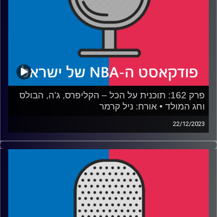
פרק 162: תוכנית על הכל – הקליפרס, ג'ה, הבולס
וחג המולד • אורח: ניל קרמר
22/12/2023
פודקאסט האן.בי.איי עם ערן סורוקה, שרון דוידוביץ׳, משה
דוידוביץ׳ ועידן לוצקי
אורח: ניל קרמר
רבע 1: הארדן עושה מלאכי שלג, הלייקרס לא עוצרים את כדור