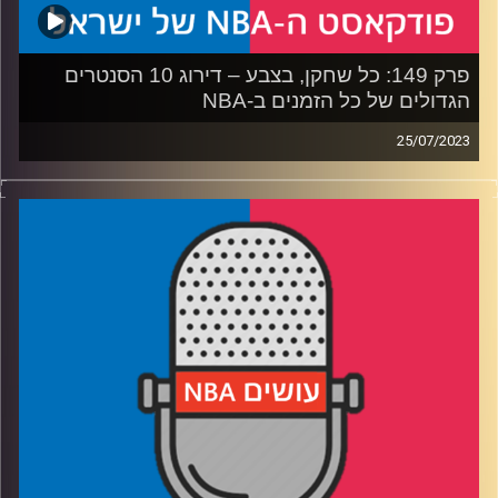
פרק 149: כל שחקן, בצבע – דירוג 10 הסנטרים
הגדולים של כל הזמנים ב-NBA
25/07/2023
פודקאסט האן.בי.איי עם ערן סורוקה, שרון דוידוביץ׳, משה
דוידוביץ׳ ועידן לוצקי
רבע 1: העמדה הכי חשובה בכדורסל, ואלה שכמעט נכנסו
לעשירייה
רבע 2: מקומות 10 עד 7 – האבטיפוס, אלה שבאו אחריו ונציג
ההווה
רבע 3: מקומות 6 עד 5 – יוסטון שולחת נציגות כפולה וחלומית
רבע 4: מקומות 4 עד 1 – דיון סוער על שלושה ענקים,
וקונצנזוס בפסגה
קרדיט תמונות:
עידן לוצקי