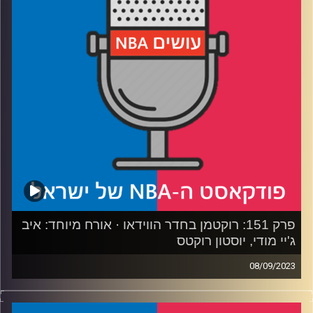
שנשארו בחוץ
רבע 2: האבטיפוס, הכפפה, ושני אלילים נטולי אליפות
רבע 3: המניפולטור, הנבל והרכז הכי מושלם שנוצר
רבע 4: השלישייה ששינתה את המשחק, על הפרקט ומחוצה לו
קרדיט תמונות:
עידן לוצקי
פרק 151: רוקטמן בחדר הווידאו · אורח מיוחד: איב
ג'יי מודי, יוסטון רוקטס
08/09/2023
פודקאסט האן.בי.איי עם ערן סורוקה, שרון דוידוביץ׳, משה
דוידוביץ׳ ועידן לוצקי