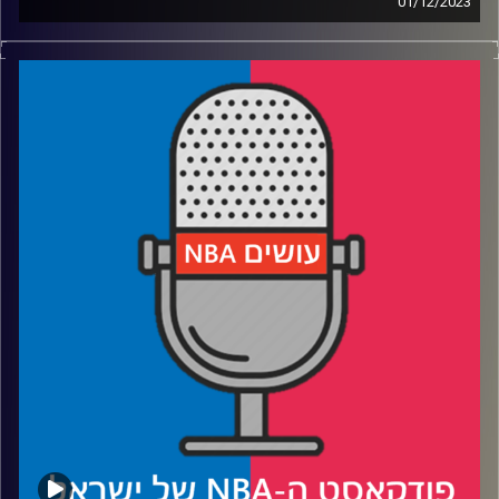
01/12/2023
פודקאסט האן.בי.איי עם ערן סורוקה, שרון דוידוביץ׳, משה
דוידוביץ׳ ועידן לוצקי
רבע 1: האמריקאים מוציאים מחשבונים, אורזים לווגאס
ומחפשים יריבויות
רבע 2: קיובן עושה אקזיט, גובר שולח למרחב המוגן
רבע 3: פילי ואורלנדו מרגישות טוב, גריפין הופך למאזולה
רבע 4: אין מזל למשפחת בול, אין קליעה וניצחונות לפיסטונס
קרדיט תמונות:
עידן לוצקי