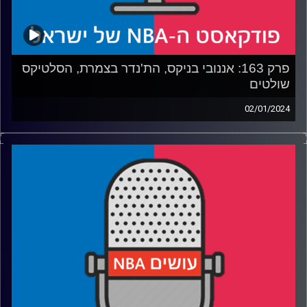
קרדיט תמונות:
עידן לוצקי
פרק 163: אננובי בניקס, הת'נדר בצמרת, הסלטיקס
שולטים
02/01/2024
פודקאסט האן.בי.איי עם ערן סורוקה, שרון דוידוביץ׳, משה
דוידוביץ׳ ועידן לוצקי
רבע 1: ניו יורק חוזרת לניינטיז, הרפטורס מתחילים למצוא זהות
רבע 2: אוק' סיטי חסרת פחד, בוסטון חסרת חסרונות
רבע 3: אינדי שומרת, יוטה חוזרת ודטרויט ניצחה
רבע 4: דני אבדיה פוגש את שימבורסקה לערב הקראת שירה
קרדיט תמונות:
עידן לוצקי