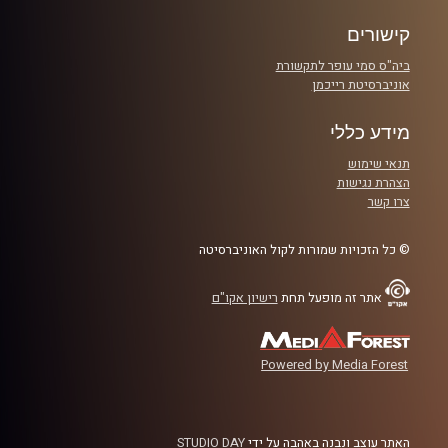
הבא
רבע 2: יוסטון, ווי הב א סטיפה – החוזים הכי מוגזמים בליגה?
קישורים
רבע 3: לילארד והארדן מחזיקים ארבע קבוצות כבנות ערובה
ביה"ס סמי עופר לתקשורת
רבע 4: מה זה השטויות האלה, תקרת השכר
אוניברסיטת רייכמן
קרדיט תמונות:
עידן לוצקי
מידע כללי
תנאי שימוש
הצהרת נגישות
צרו קשר
© כל הזכויות שמורות לקול האוניברסיטה
אתר זה מופעל תחת
רישיון אקו"ם
Powered by Media Forest
האתר עוצב ונבנה באהבה על ידי
STUDIO DAY