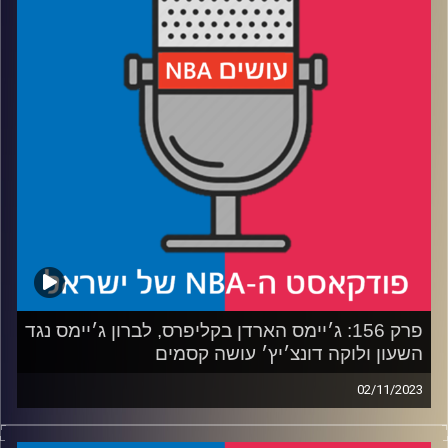
רבע 2: הקליפרס לא מאופסים, הלייקרס לא נהנים מהטיול
בחוץ, יוקיץ׳ ודונצ׳יץ׳ ראש בראש ל-MVP ואיך אנתוני
אדוארדס מערים על טאונס ומרים את מינסוטה?
רבע 3: למה סקרמנטו ומיאמי עוד לא צריכות לדאוג, יוטה
חוזרת למקומה הטבעי והאם יש עתיד לעונה של ממפיס?
רבע 4: ראנט על וושינגטון, ג׳ורדן פול ואנסלד ג׳וניור, מה עשה
טורניר אמצע העונה לעיניים של היידו, באם משה הבין את
החוקים? האולסטאר חוזר למזרח-מערב ומה דעתנו על דראפט
של יומיים?
קרדיט תמונות:
עידן לוצקי
פרק 156: ג׳יימס הארדן בקליפרס, לברון ג׳יימס נגד
השעון ולוקה דונצ׳יץ׳ עושה קסמים
02/11/2023
פודקאסט האן.בי.איי עם ערן סורוקה, שרון דוידוביץ׳, משה
דוידוביץ׳ ועידן לוצקי