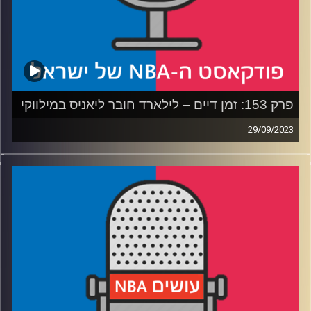
פרק 153: זמן דיים – לילארד חובר ליאניס במילווקי
29/09/2023
פודקאסט האן.בי.איי עם ערן סורוקה, שרון דוידוביץ׳, משה
דוידוביץ׳ ועידן לוצקי
רבע 1: הליגה מפעילה סירנות אזעקה, ופורטלנד מתחילה
מאפס
רבע 2: פניקס מהמרת על קליעה, מיאמי עדיין מחפשת גיבור
רבע 3: מי עשתה את הקיץ הכי טוב, והפילי שבחדר
רבע 4: ליילס, היינס וג'בארי פארקר – מי צודק ומי מדבר