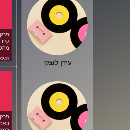
קייר
מהטר
/2023
עידן לוצקי
באמצ
במפג