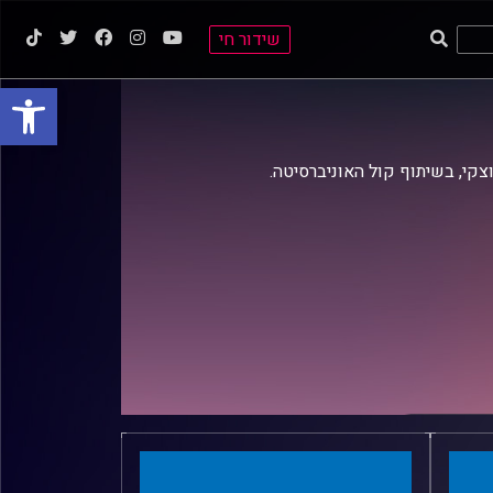
שידור חי
פתח סרגל
וצקי, בשיתוף קול האוניברסיטה.