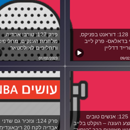
פרק 128: דוראנט בפניקס,
פרק 127: טורבו אבדיה,
י בדאלאס- פרק לייב
מלחמת הענקים, מחליפים
ייד דדליין
ותחליפים לאולסטאר
01/02/2023
09/02
פרק 125: אנשים טובים
פרק 124: ונזכיר גם שדני
ע העונה – הוקלט בלייב
אבדיה לקח 20 ריבאונדים
ש מאזינים בבר "הנסיך"