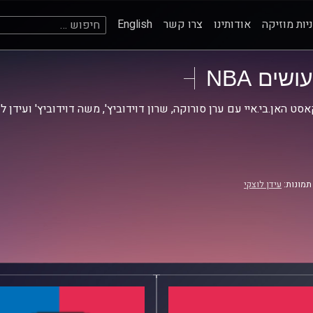
חיפוש:
יות מוזיקה
אודותינו
צרו קשר
English
עושים NBA
סט האן.בי.איי עם ערן סורוקה, שרון דוידוביץ', משה דוידוביץ' ועידן ל
תמונות:
עידן לוצקי