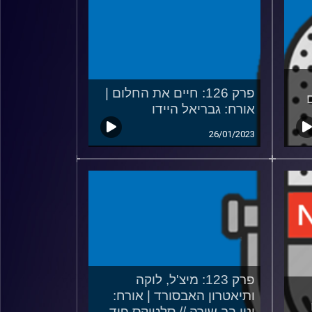
פרק 126: חיים את החלום |
אורח: גבריאל היידו
26/01/2023
פרק 123: מיצ'ל, לוקה
ותיאטרון האבסורד | אורח:
ינון בר-שירה // סלטיקס פוד