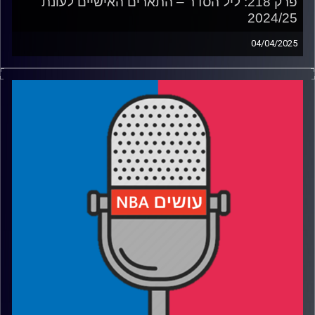
פרק 218: ליל הסדר – התארים האישיים לעונת
2024/25
04/04/2025
פודקאסט האן.בי.איי עם ערן סורוקה, שרון דוידוביץ', משה
דוידוביץ' ועידן לוצקי, בשיתוף קול האוניברסיטה.
רבע 1: דני אבדיה נוסק, ממפיס גריזליס מפטרת והפלייאוף כבר
התחיל
רבע 2: דיון MVP סוער ומי ייכנס לחמישיות
רבע 3: המאמנים שהטביעו חותם ושחקני ההגנה של העונה
רבע 4: המשתפרים, השישיים ומי בלטו במחזור רוקיז בינוני
קרדיט תמונות:
עידן לוצקי