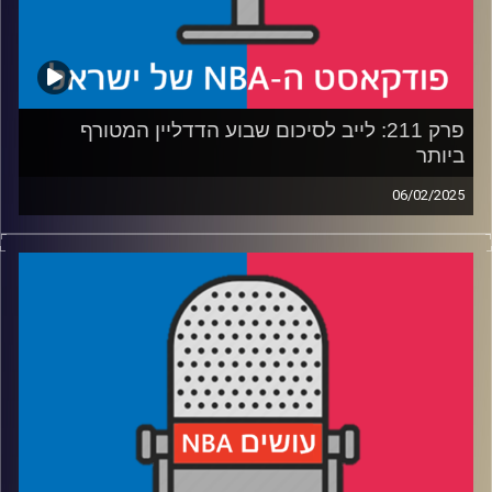
קרדיט תמונות:
עידן לוצקי
פרק 211: לייב לסיכום שבוע הדדליין המטורף
ביותר
06/02/2025
פודקאסט האן.בי.איי עם ערן סורוקה, שרון דוידוביץ', משה
דוידוביץ' ועידן לוצקי, בשיתוף קול האוניברסיטה.
רבע 1: איך ג'ימי הגיע לווריורס, והאם יש עבדות מודרנית
רבע 2: אחרי עסקת לוקה – החיים החדשים של הלייקרס
והמאבריקס
רבע 3: פוקס בספרס, לאווין בקינגס, והאם קוזמה יכול לחזור
לשחק כדורסל
רבע 4: הספירה לאחור עד הבאזר, ואתם שועלים – אנחנו יונים