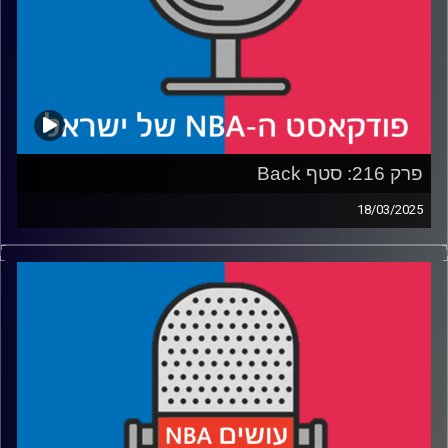
פרק 216: סטף Back
18/03/2025
פודקאסט האן.בי.איי עם ערן סורוקה, שרון דוידוביץ', משה
דוידוביץ' ועידן לוצקי, בשיתוף קול האוניברסיטה.
רבע 1: תגובה לסאגת לברון ג׳יימס, האם גולדן סטייט ווריורס
הפכה לקונטדרית, למה מינסוטה טימברוולבס מתקשה ומה
חסר ליוסטון רוקטס?
רבע 2: מאבקי הפלייאין במערב, דני אבדיה ופורטלנד
מתקרבים
רבע 3: מה אורלנדו מג׳יק איבדה שדרדר אותה, מיאמי היט