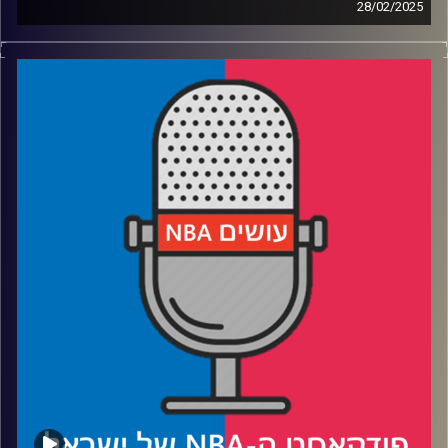
28/02/2025
קרדיט תמונות:
עידן לוצקי
פודקאסט האן.בי.איי עם ערן סורוקה, שרון דוידוביץ', משה
דוידוביץ' ועידן לוצקי, בשיתוף קול האוניברסיטה.
רבע 1: הברך של ג׳ואל אמביד ופילי מתקפלים, דטרויט זורחת
רבע 2: לוקה דונצ׳יץ׳ עדיין חלוד, ומחזיר את לברון ג׳יימס
לתיכון
רבע 3: בפניקס סאנס מחפשים כימיה, בסן אנטוניו ספרס
מחכים לקיץ
רבע 4: טיפים לדדליין בליגות הפנטזי, ופרידה מדיאנה טאוראסי