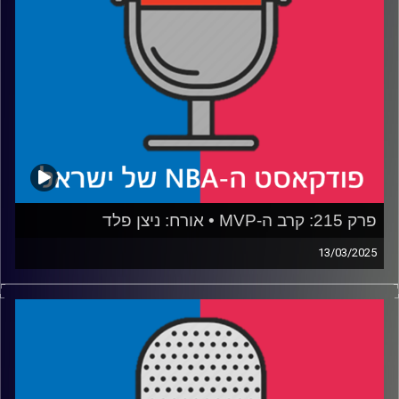
איבדה את התרבות שלה, המזרח איבד את הבטן שלו
רבע 4: מארץ' מאדנס חוזר עם הסיפורים הגדולים בהיסטוריה
קרדיט תמונות:
עידן לוצקי
פרק 215: קרב ה-MVP • אורח: ניצן פלד
13/03/2025
פודקאסט האן.בי.איי עם ערן סורוקה, שרון דוידוביץ', משה
דוידוביץ' ועידן לוצקי, בשיתוף קול האוניברסיטה.
רבע 1: ניקולה יוקיץ' מול שיי גילג'ס-אלכסנדר, הת'נדר מול
הנאגטס: מה למדנו השבוע
רבע 2: הנקודות השחורות של לברון ג׳יימס, וכמה הלייקרס