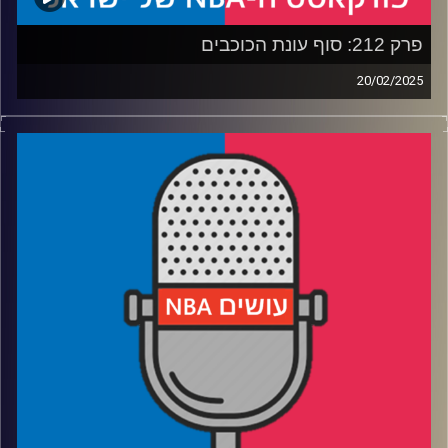
קרדיט תמונות:
עידן לוצקי
פרק 212: סוף עונת הכוכבים
20/02/2025
פודקאסט האן.בי.איי עם ערן סורוקה, שרון דוידוביץ', משה
דוידוביץ' ועידן לוצקי, בשיתוף קול האוניברסיטה.
רבע 1: וומבי סיים את העונה, האולסטאר יסיימו עם השטויות
רבע 2: אנתוני דייויס עשה חצי עבודה, לוקה דונצ׳יץ׳ משחק על
חצי מגרש
רבע 3: כוחה של זריקת העונשין, ונקמתו של פט ריילי בג׳ימי
באטלר
רבע 4: יומולדת 30 לניקולה יוקיץ׳'. הוא בטח לא חגג גם את
זה…