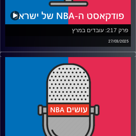
פרק 217: עובדים במרץ
27/03/2025
פודקאסט האן.בי.איי עם ערן סורוקה, שרון דוידוביץ', משה
דוידוביץ' ועידן לוצקי, בשיתוף קול האוניברסיטה.
רבע 1: בוסטון סלטיקס מגיעה לשיא, הקאבס מתרחקים ממנו
והאם שיקאגו בולס עלתה על משהו
רבע 2: השמש חמה, המלכים מתקררים ומה אנתוני דייויס מנסה
להוכיח
רבע 3: הת'נדר שומרים, הקליפרס מתחברים ולברון ג׳יימס פותח
פה
רבע 4: איך פותרים את הטנקינג ומונעים את ה"מארץ' סאדנס"
קרדיט תמונות:
עידן לוצקי