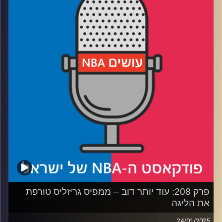
רבע 1: אבדיה והבלייזרס עושים רעש והגנה, ולאן הוא עוד יכול
להגיע
רבע 2: האם הניקס מועמדים לאליפות, ולמה הם צריכים
פציעה קטנה
רבע 3: למה פוקס רוצה לעזוב, ומי תוקע את שוק הטריידים
רבע 4: למה סילבר בעד קיצור, ומי נשדד בבחירות לאולסטאר
קרדיט תמונות:
עידן לוצקי
פרק 208: עוד יותר דוב – ממפיס גריזליס ‏טורפת
את הליגה
24/01/2025