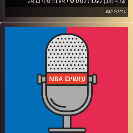
שרף מוכן לעלות למגרש • אורח: פיני בראל
03/12/2024
פודקאסט האן.בי.איי עם ערן סורוקה, שרון דוידוביץ', משה
דוידוביץ' ועידן לוצקי, בשיתוף קול האוניברסיטה.
אורח: פיני בראל / ספורט באיכות גבוהה / #מעקבדיה
רבע 1: יומן מסע – מציינים 4 שנים של דני אבדיה בליגה
הטובה בעולם, מה עבר ומה עוד מצפה לו, בן שרף מקבל
החלטות נכונות בדרך לבחירת סיבוב ראשון
רבע 2: רוצות יותר מהמצופה – יוסטון סוגרת על הת'נדר, ממפיס
תופסת תאוצה, וומבי רוצה פלייאוף כבר העונה
רבע 3: עד מתי זה ימשך? אורלנדו מסתדרת בלי באנקרו,
קליבלנד שומרת על המקום הראשון
רבע 4: החיים עצמם – איך משחק הפנטזי הפך לחלק כל כך
מרכזי באהדה לליגה