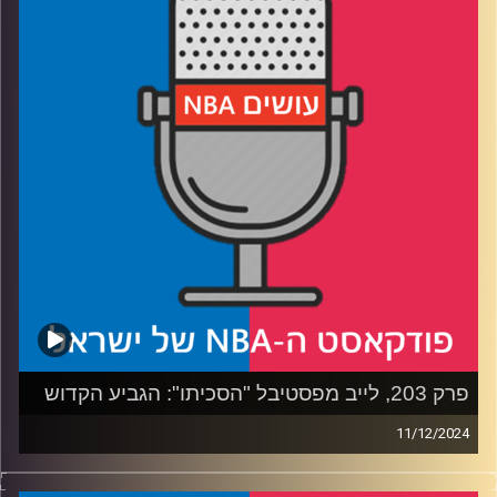
רבע 2: אולסטאר, מוניטור ושלשות: אילו שינויים יעזרו לרייטינג
רבע 3: בוחרים 24 שחקנים לאולסטאר – במערב צפוף, במזרח
מרווח
רבע 4: שרודר בווריורס, ומי הבא בתור – באטלר, ואולי בכלל
לברון
קרדיט תמונות:
עידן לוצקי
פרק 203, לייב מפסטיבל "הסכיתו": הגביע הקדוש
11/12/2024
פודקאסט האן.בי.איי עם ערן סורוקה, שרון דוידוביץ', משה
דוידוביץ' ועידן לוצקי, בשיתוף קול האוניברסיטה.