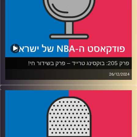
קרדיט תמונות:
עידן לוצקי
פרק 205: בוקסינג טרייד – פרק בשידור חי!
26/12/2024
פודקאסט האן.בי.איי עם ערן סורוקה, שרון דוידוביץ', משה
דוידוביץ' ועידן לוצקי, בשיתוף קול האוניברסיטה.
רבע ראשון: עוד מפגש חג מולד חגיגי בין לברון ג׳יימס לסטף
קרי, האם הרייטינג באמת נפגע ומה הפעולות שהליגה צריכה
לעשות בהמשך?
רבע שני: משחקי הכריסטמס עונים למעמד, דאלאס מאבריקס
מאבדת את לוקה דונציץ׳, מינסוטה טימברוולבס את היכולת