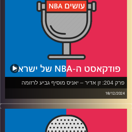
ההתקפית
רבע שלישי: כמה באמת גדול ויקטור וומבניאמה, מה הדרך
שעוד צריך לעבור ומה הקבוצה שאליה ג׳ימי באטלר צריך
לעבור?
רבע רביעי: מילון השחקנים השלם ע״פ שרון דוידוביץ׳ ושאלות
הצופים
קרדיט תמונות:
עידן לוצקי
פרק 204: זן אדיר – יאניס מוסיף גביע לרזומה
18/12/2024
פודקאסט האן.בי.איי עם ערן סורוקה, שרון דוידוביץ', משה
דוידוביץ' ועידן לוצקי, בשיתוף קול האוניברסיטה.
רבע 1: האטרף היווני, שחקני המשנה שהתעלו וההתרסקות של
הת'נדר