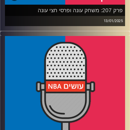
פרק 207: משחק עונה ופרסי חצי עונה
13/01/2025
פודקאסט האן.בי.איי עם ערן סורוקה, שרון דוידוביץ', משה
דוידוביץ' ועידן לוצקי, בשיתוף קול האוניברסיטה.
רבע 1: הקאבס והת'נדר משחקים בפריים טיים, ואנשים אפילו
צפו בזה
רבע 2: יוקיץ', שיי ודילמת ה-MVP, ובונים מגדלים בחמישיות
רבע 3: צפוף במירוץ למאמן העונה, יתרון לא הוגן לשחקן
ההגנה
רבע 4: הדיון הולך ומשתפר, רואים שש/שש ומנשנשים
חטיפים