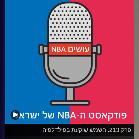
רבע 1: לברון ג׳יימס עם עוד ציון דרך, האם אחריו הליגה תישאר
ללא פנים?
רבע 2: משה בוחר קבוצה חדשה לאהוד בזמן שניקו האריסון
משמיד את הערך של דאלאס, וקיירי אירווינג משמיד את
הרצועה
רבע 3: קליבלנד מבטיחה פלייאוף, יוסטון וממפיס נראות פחות
מבטיחות
רבע 4: דני אבדיה עם טריפל דאבל ראשון בקריירה, והאם
פורטלנד טריילבלייזרס יכולה לעשות פליי-אין?
פרק 213: השמש שוקעת בפילדלפיה