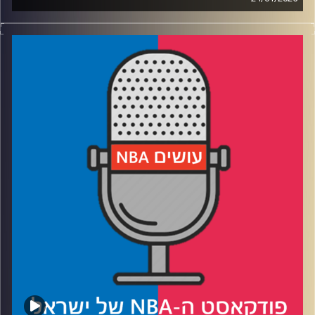
פודקאסט האן.בי.איי עם ערן סורוקה, שרון דוידוביץ', משה
דוידוביץ' ועידן לוצקי, בשיתוף קול האוניברסיטה.
רבע 1: לממפיס גריזליס יש מידיום-3, לדנבר נאגטס ביג-3
בשחקן אחד ושתיהן נוסקות למעלה
רבע 2: האם פילדלפיה יוצאת לפירוק, משבר משחק ה-40
בסלטיקס, ועוד פרק בקרב בין פט ריילי לג׳ימי באטלר
רבע 3: חמש שנים למותו של קובי בראיינט – הרגעים הגדולים
והמשמעותיים בקריירה שלו
רבע 4: מייקל ג׳ורדן וסקוטי פיפן כבר לא, חמישיות האולסטאר
נסגרות
קרדיט תמונות:
עידן לוצקי