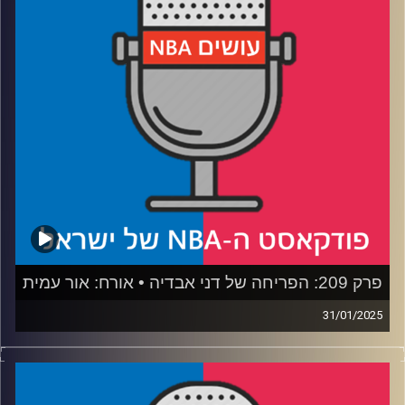
דוידוביץ' כאשר קם לבשורה הזו בבוקר.
חובה להאזין!
ביום חמישי, 6.2, בשעה 20:00 נפגש בלייב ביוטיוב לפרק
שילווה את סיום הדד-ליין, שם נעמיק עוד בטרייד הזה ובבאים
לבוא.
נתראה שם!
קרדיט תמונות:
עידן לוצקי
פרק 209: הפריחה של דני אבדיה • אורח: אור עמית
31/01/2025
פודקאסט האן.בי.איי עם ערן סורוקה, שרון דוידוביץ', משה
דוידוביץ' ועידן לוצקי, בשיתוף קול האוניברסיטה.