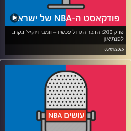
קרדיט תמונות:
עידן לוצקי
פרק 206: הדבר הגדול עכשיו – וומבי ויוקיץ' בקרב
לפנתיאון
05/01/2025
פודקאסט האן.בי.איי עם ערן סורוקה, שרון דוידוביץ', משה
דוידוביץ' ועידן לוצקי, בשיתוף קול האוניברסיטה.
רבע 1: ‏דני אבדיה מטביע חותם, הדור הבא של הישראלים
מככב
רבע 2: הקרב שהליגה היתה צריכה, ומי הפייבוריטית לאליפות
רבע 3: נגמר הסיפור של ג'ימי באטלר? ואולי גם של הקאלצ'ר?
רבע 4: חוזרים לתחזיות מתחילת העשור. בחלקן גם פגענו