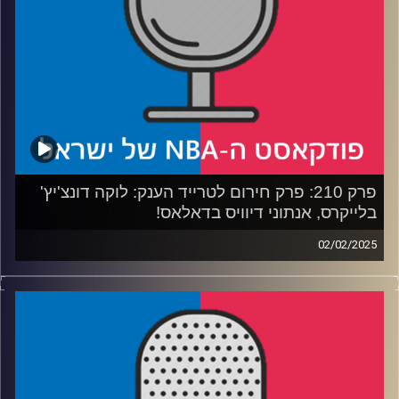
קרדיט תמונות:
עידן לוצקי
פרק 210: פרק חירום לטרייד הענק: לוקה דונצ'יץ'
בלייקרס, אנתוני דיוויס בדאלאס!
02/02/2025
פודקאסט האן.בי.איי עם ערן סורוקה, שרון דוידוביץ', משה
דוידוביץ' ועידן לוצקי, בשיתוף קול האוניברסיטה.
כל התגובות הראשוניות לטרייד שהימם את הליגה, לוקה
דונצ'יץ' עובר ללוס אנג'לס לייקרס, אנתוני דיוויס עובר לדאלאס
מאבריקס – מה קרה, למה קרה, מה יקרה ואיך הגיב משה