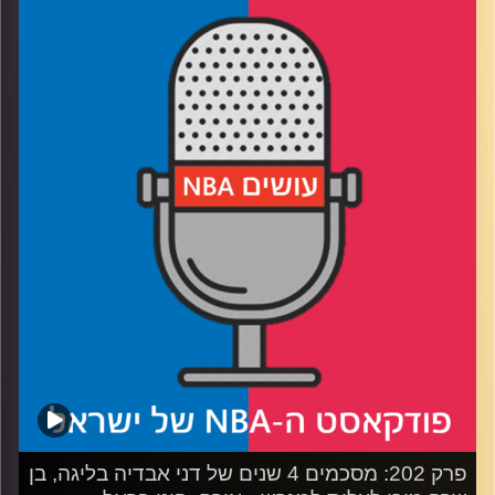
רבע 1: שמונה קבוצות על גביע אחד ומיליוני דולרים
רבע 2: בדרך לסניף אירופי עוצרים אצל יוקיץ' ואנט
רבע 3: מיאמי פתוחה לעסקים, אינדי לא בקצב
רבע 4: המיקרופון לקהל – ישראלים, חילופי דורות וג'ואל
פריזבילה
קרדיט תמונות:
עידן לוצקי
פרק 202: מסכמים 4 שנים של דני אבדיה בליגה, בן