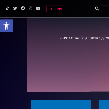
שידור חי
פתח סרגל
וצקי, בשיתוף קול האוניברסיטה.