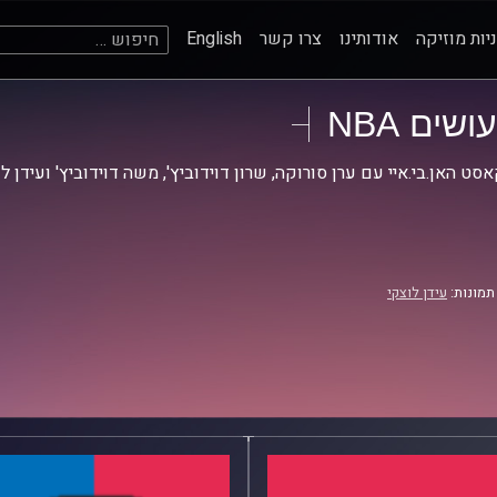
חיפוש:
יות מוזיקה
אודותינו
צרו קשר
English
עושים NBA
סט האן.בי.איי עם ערן סורוקה, שרון דוידוביץ', משה דוידוביץ' ועידן ל
תמונות:
עידן לוצקי