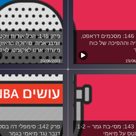
פרק 146: מסכמים דראפט,
פרק 145: הכל אודות ויק
ה וההפיכה של כוח
וומבניאמה. סורוקה בראיון
ר
מיוחד: ארנו לאקומט, לאק
20/06/2023
25/06
פרק 143: מסי-בת גמר – 1-2
פרק 142: סימפלי דה בס
טס על מיאמי
דנבר נגד מיאמי בגמר