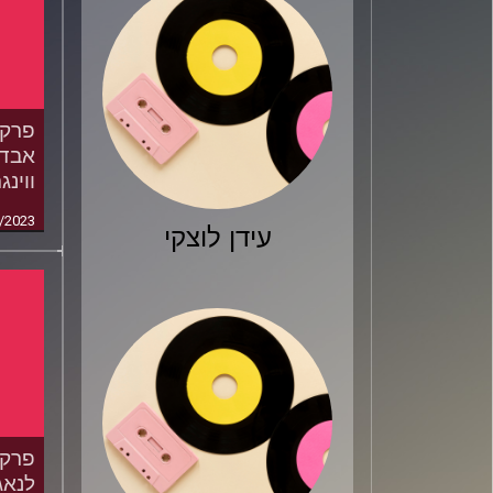
אבדי
ווינג
/2023
עידן לוצקי
לנאג