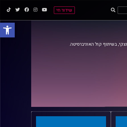
שידור חי
פתח סרגל
וצקי, בשיתוף קול האוניברסיטה.