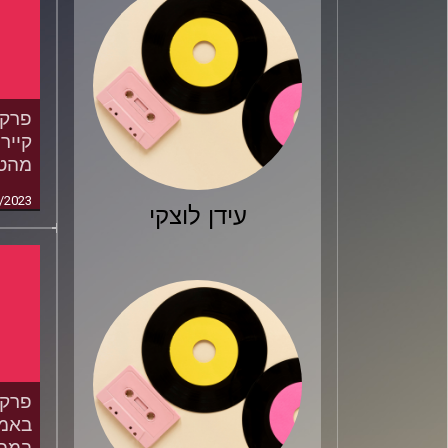
קייר
מהטר
/2023
עידן לוצקי
באמצ
במפג