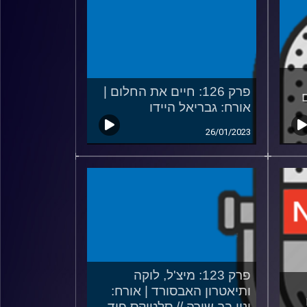
פרק 126: חיים את החלום |
אורח: גבריאל היידו
26/01/2023
פרק 123: מיצ'ל, לוקה
ותיאטרון האבסורד | אורח:
ינון בר-שירה // סלטיקס פוד