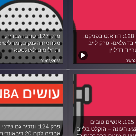
פרק 128: דוראנט בפניקס,
פרק 127: טורבו אבדיה,
י בדאלאס- פרק לייב
מלחמת הענקים, מחליפים
ייד דדליין
ותחליפים לאולסטאר
01/02/2023
09/02
פרק 125: אנשים טובים
פרק 124: ונזכיר גם שדני
ע העונה – הוקלט בלייב
אבדיה לקח 20 ריבאונדים
ש מאזינים בבר "הנסיך"