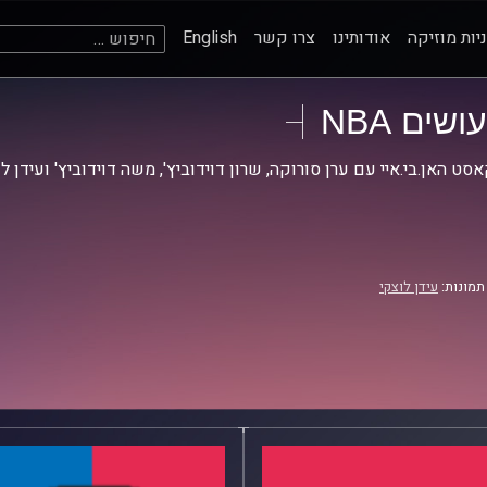
חיפוש:
יות מוזיקה
אודותינו
צרו קשר
English
עושים NBA
סט האן.בי.איי עם ערן סורוקה, שרון דוידוביץ', משה דוידוביץ' ועידן ל
תמונות:
עידן לוצקי