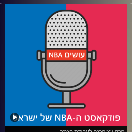
דוידוביץ' ועידן לוצקי
רבע 1: הדיון הכי סוער בטוויטר, ולמה אוהדי לייקרס שמחו
בהפסד?
רבע 2: מיאמי נכנעת לתיאוריית השחקן השני, וג'ימי נכנס
לרוטציה של שרון
רבע 3: למה הרייטינג של הגמר בקאנטים, ומה הכי חסר על
הפרקט?
רבע 4: איך לברון עוד יכול לעבור את מייקל, ואיך בעצם הכרנו
קרדיט תמונות:
עידן לוצקי
פרק 32:הכנה לעבודת הגמר