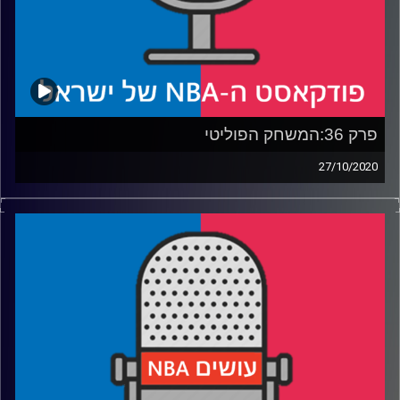
קרדיט תמונות:
עידן לוצקי
פרק 36:המשחק הפוליטי
27/10/2020
פודקאסט האן.בי.איי עם ערן סורוקה, שרון דוידוביץ', משה
דוידוביץ' ועידן לוצקי
אורחת: מעיין אפרת
רבע 1: איך, מתי ולמה הפכו שחקני NBA לפוליטיקאים?
רבע 2: האם הבועה גרמה לצעירים לנהור לקלפיות?
רבע 3: לברון, סילבר, פול וקר – מי רוצה להיות נשיא?
רבע 4: מה אנחנו הכי רוצים לחג המולד?
קרדיט תמונות:
עידן לוצקי