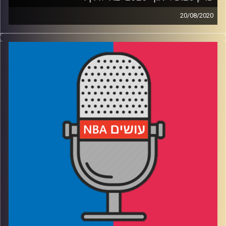
20/08/2020
פודקאסט האן.בי.איי עם ערן סורוקה, שרון דוידוביץ', משה
דוידוביץ' ועידן לוצקי
פלייאוף 2020 יצא לדרך!
אורח: עמרי אלחסיד
רבע 1: האם לוקה יכול להוביל את דאלאס להפתעה ומה השינוי
שעבר דונובן מיצ'ל?
רבע 2: במי באמת נלחמת מילווקי ומה היא תאוריית השחקן
השני?
רבע 3: חשיבות המאמן: בראד מנצח את ברט ומתסכל את
אמביד, ומה ספולסטרה מביא למיאמי?
רבע 4: האם לקבוצה ממקום 8 סגל טוב יותר מהקבוצה במקום
ה-1? מה דיוויס צריך להוכיח ומה הקשר בין כרמלו אנתוני
לאריק שרון?
קרדיט תמונות:
עידן לוצקי