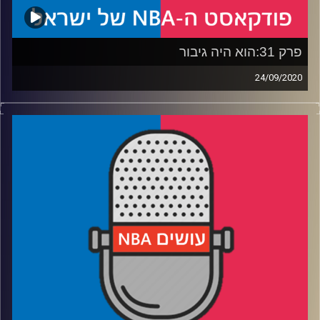
פרק 31:הוא היה גיבור
24/09/2020
פודקאסט האן.בי.איי עם ערן סורוקה, שרון דוידוביץ', משה
דוידוביץ' ועידן לוצקי
רבע 1: הגיבור התורן של מיאמי הוא באמת גיבור והאם בוסטון
צריכה לחשב מסלול מחדש לקראת העתיד?
רבע 2: האם הלייקרס צריכים להיזהר מיתרון 1-3 ועל עלייתו של
הסופרסטאר החדש של מיאמי
רבע 3: עוד פעם מתלוננים על הבחירות, איך מעלים את ערכו
של פרס ה-MVP ומדוע כריס פול מבעיר את משפחת
דוידוביץ'?
רבע 4: בילי דונובן טוב לשיקגו? טוב לאבדיה? וכמה טובות
העצות שלנו למאמנים הפנויים שבשוק?