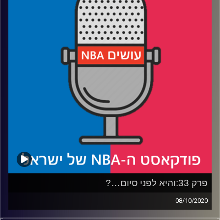
רבע 2: המקום השני בפיינלס MVP, והמקום הראשון בפיינלס
KCP
רבע 3: הדמעות של ספולסטרה, ומה מיאמי צריכה בשביל
לעלות עוד שלב
רבע 4: הווינרים הגדולים של הבועה, כולל מייסד מדינת
האוטופיה
קרדיט תמונות:
עידן לוצקי
פרק 33:והיא לפני סיום…?
08/10/2020
פודקאסט האן.בי.איי עם ערן סורוקה, שרון דוידוביץ', משה