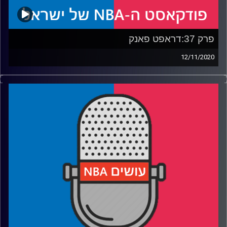
פרק 37:דראפט פאנק
12/11/2020
פודקאסט האן.בי.איי עם ערן סורוקה, שרון דוידוביץ', משה
דוידוביץ' ועידן לוצקי
רבע 1: אנחנו שמים את הבחירות מאחורינו, האם כדי שגם
השחקנים?
רבע 2: חיי הנישואין של הארדן, הזוגיות שהתפרקה עם פול
ואולי גם ווסטברוק – מה היעד הבא שלהם?
רבע 3: הלילה הגדול של דני אבדיה מתקרב, איפה ימצא את
עצמו, מי שאר השחקנים שמסביבו בדראפט והאם יש לים מדר
סיכוי להיבחר?
רבע 4: דירוג הדראפטים הגדולים! מי בחר נכון ולמה זה לא
דורון שפר?