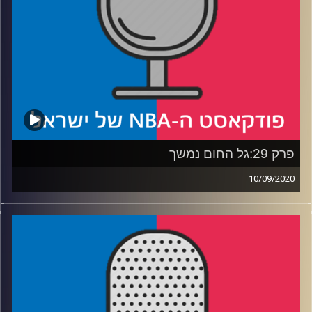
קרדיט תמונות:
עידן לוצקי
פרק 29:גל החום נמשך
10/09/2020
פודקאסט האן.בי.איי עם ערן סורוקה, שרון דוידוביץ', משה
דוידוביץ' ועידן לוצקי
רבע 1: איך קייל לאורי הפך לכוכב פלייאוף ואיך האדריכל של
האולם קשור להצלחת בוסטון בסדרה?
רבע 2: דנבר, תכירי – הגנה, לברון הבלתי נגמר והאם פי.ג׳יי
טאקר יגיע לרגעי שיא חדשים בקריירה?