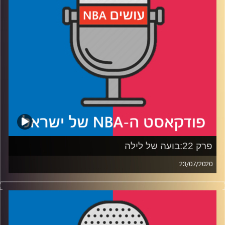
רבע 3: הכל פתוח עוד לא מאחור, איזה קבוצה נמצא בסוף
בגמר?
רבע 4: למה ת׳יבודו צריך לחשוש מהניקס, למה אבדיה צריך
לחשוש מת׳יבודו בניקס, האם ים מדר יצטרף להיסטריית ה-
NBA שתשטוף את ישראל בעונה הבאה ועוד מלא יפתח זיו
קרדיט תמונות:
עידן לוצקי
פרק 22:בועה של לילה
23/07/2020
פודקאסט האן.בי.איי עם ערן סורוקה, שרון דוידוביץ', משה
דוידוביץ' ועידן לוצקי
רבע 1: האם סילבר יכול לייעץ לבית הלבן, ושיחה על הפיל