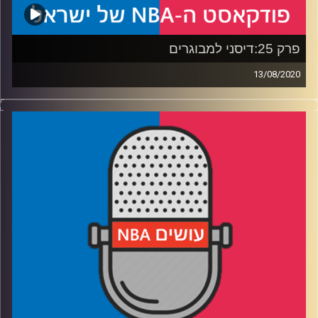
פרק 25:דיסני למבוגרים
13/08/2020
פודקאסט האן.בי.איי עם ערן סורוקה, שרון דוידוביץ', משה
דוידוביץ' ועידן לוצקי
אורחת: שרית שוויד
רבע 1: מי יפתח זיו של הבועה, ומי יתקשר בקרוב לטיירון לו
רבע 2: כמה לוקה הולך לסבול, והאם נמצא הקריפטונייט
להארדן?
רבע 3: לפילי יש תירוץ שלא יעזור, ואינדיאנה מקבלת חדשות
רעות
רבע 4: האם העונה הזו היא האחרונה של פופ על הקווים
קרדיט תמונות:
עידן לוצקי