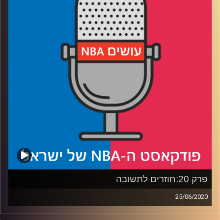
ש(לא) בחדר
רבע 2: מי זה דניאל קאמרון, והאם הליגה תצליח להשאיר את
המחאה בתודעה
רבע 3: כמה מונח על הכתפיים של לברון, והאם ווייטרס וסמית'
יהרסו לו הכל?
רבע 4: איזו יריבה פוטנציאלית מהמקום השמיני צריכה להדאיג
את הלייקרס?
קרדיט תמונות:
עידן לוצקי
פרק 20:חוזרים לתשובה
25/06/2020
פודקאסט האן.בי.איי עם ערן סורוקה, שרון דוידוביץ', משה