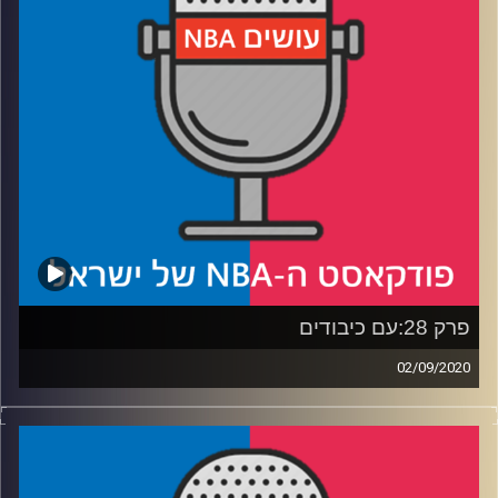
רבע 3: מי יבוא לעזור ליאניס?
רבע 4: אולי כריס פול יבוא לעזור ליאניס? מה המורשת
שהפוינט גוד משאיר ולאן פניו, והאם באמת ניתן לשוות בין
סטיב נאש לסטיב קר?
קרדיט תמונות:
עידן לוצקי
פרק 28:עם כיבודים
02/09/2020
פודקאסט האן.בי.איי עם ערן סורוקה, שרון דוידוביץ', משה
דוידוביץ' ועידן לוצקי
ואורח מפחיד: דור מוסקל!
רבע 1: מורי, מיצ'ל והסדרה שעשתה לנו עור ברווז