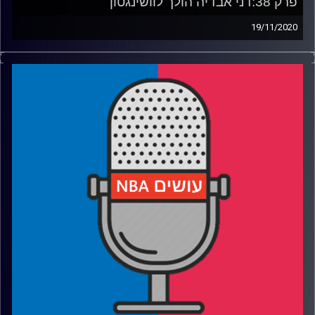
פרק 38:דני אבדיה הולך לוושינגטון
19/11/2020
פודקאסט האן.בי.איי עם ערן סורוקה, שרון דוידוביץ', משה
דוידוביץ' ועידן לוצקי
רבע 1: איך תיראה עונת הבכורה של דני בוויזארדס?
רבע 2: מתי ים ילבש ירוק, ומי יהיה רוקי העונה?
רבע 3: מורי מחזיר את ההשקעה, הנטס עם דילמה קיומית?
רבע 4: מה הווריורס עושים עכשיו, והאם טראמפ פירק את
יוסטון
קרדיט תמונות:
עידן לוצקי