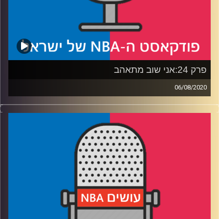
פרק 24:אני שוב מתאהב
06/08/2020
פודקאסט האן.בי.איי עם ערן סורוקה, שרון דוידוביץ', משה
דוידוביץ' ועידן לוצקי
סילבר?
רבע 1: כבר לילה, בואי נישאר – האם אנחנו בעונת NBA או
במשחקים אולימפיים?
רבע 2: הקבוצות שמשחקות כאילו אין עוד יום, והכוכב שמגלה
שסימן שהוא צעיר
רבע 3: הם קראו לו השד מהצפון – האם טורונטו סגרה את
הפער במירוץ לאליפות?
רבע 4: או, מה יהיה – מי הקהל שהליגה איבדה בעקבות