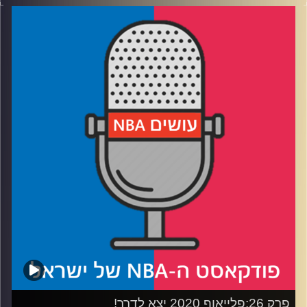
דוידוביץ' ועידן לוצקי
רבע 1: המחאה שזיעזעה את העולם – האם משהו היה צריך
להיעשות אחרת?
רבע 2: המנהיגים – לברון שרצה לצעוק, וסילבר שידע מתי
לשתוק
רבע 3: ההתגלות של לוקה, והסדרה עם המדים הכי טובים
רבע 4: מי אשם בקריסת פילי, ומה נראה בחצאי גמר המזרח
קרדיט תמונות:
עידן לוצקי
פרק 26:פלייאוף 2020 יצא לדרך!