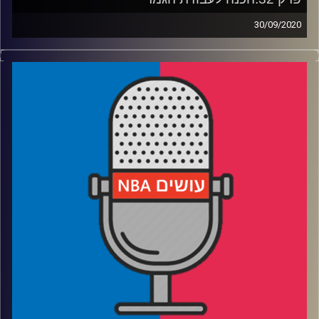
30/09/2020
פודקאסט האן.בי.איי עם ערן סורוקה, שרון דוידוביץ', משה
דוידוביץ' ועידן לוצקי
רבע 1: קבוצה אחת מאל.איי, לפחות שלושה נראטיבים
רבע 2: קבוצה-קבוצה ממיאמי, וחשבון פתוח עם לברון
רבע 3: דוק מחפש עבודה, בוסטון ודנבר מחפשות תשובות
רבע 4: מחפשים את האקס פקטור, ומכתירים את אלופת 2020
קרדיט תמונות:
עידן לוצקי