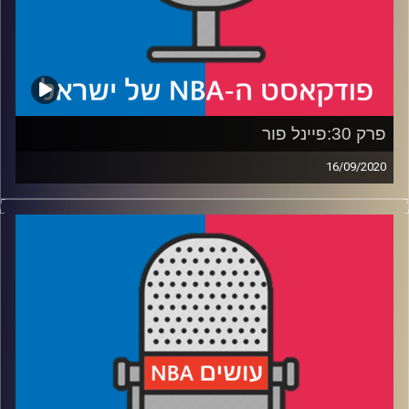
קרדיט תמונות:
עידן לוצקי
פרק 30:פיינל פור
16/09/2020
פודקאסט האן.בי.איי עם ערן סורוקה, שרון דוידוביץ', משה
דוידוביץ' ועידן לוצקי
רבע 1: הקריסה של הקליפרס, הקסם של הנאגטס, המשוכה
של הלייקרס
רבע 2: האם אפשר להאריך את בוסטון נגד מיאמי לסדרת הטוב
מ-13?
רבע 3: האם הארדן אשם, ואיפה דאנטוני יכול לפרוח
רבע 4: ספר חדש יוצא לדרך, והאם אבדיה יגיע לווריורס?