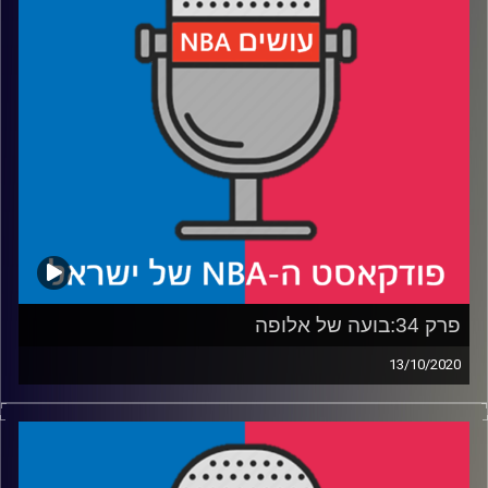
הפליקנס
רבע 4: יורם גאון – פרידה מדריל מורי, ואולי גם מהסמול בול
קרדיט תמונות:
עידן לוצקי
פרק 34:בועה של אלופה
13/10/2020
פודקאסט האן.בי.איי עם ערן סורוקה, שרון דוידוביץ', משה
דוידוביץ' ועידן לוצקי
רבע 1: נותנים ללברון את ה"דאם ריספקט" שמגיע לו