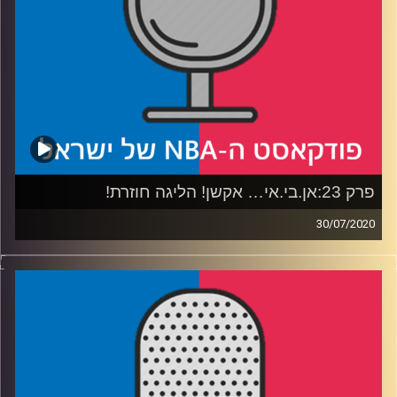
המחאה, ומה יישאר מהבועה
קרדיט תמונות:
עידן לוצקי
פרק 23:אן.בי.אי… אקשן! הליגה חוזרת!
30/07/2020
פודקאסט האן.בי.איי עם ערן סורוקה, שרון דוידוביץ', משה
דוידוביץ' ועידן לוצקי
סילבר?
רבע 1: סיכום תקופת ההכנה ומה פרופסור רוני גמזו יכול
ללמוד מאדם
רבע 2: מה הסיכוי להפתיע את לברון והאם ווסטברוק בכלל
ישים לב שאין קהל?