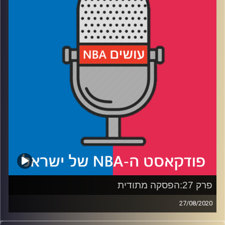
רבע 2: איך נהיים אוהד מיאמי ומה קורה כשטים הרדאוויי מברך
אותך לבר מצווה
רבע 3: האם דונלד טראמפ צודק, והאם זה בכלל משנה
רבע 4: למה אין רפרנסים לשחקני NBA בשירים ישראליים?
קרדיט תמונות:
עידן לוצקי
פרק 27:הפסקה מתודית
27/08/2020
פודקאסט האן.בי.איי עם ערן סורוקה, שרון דוידוביץ', משה