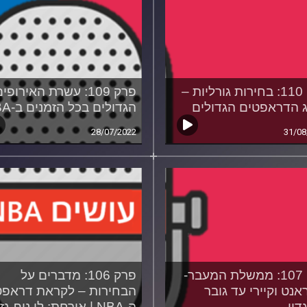
פרק 110: בחירות גורליות –
פרק 109: עשרת האירופי
ג הדראפטים הגדולים
הגדולים בכל הזמנים ב-NBA
28/07/2022
31/08
פרק 107: ממשלת המעבר-
פרק 106: מדברים על
אנט וקיירי עד גובר
הבחירות – לקראת דראפט
דון
ה-NBA | אורחת: לי נוף-גזית