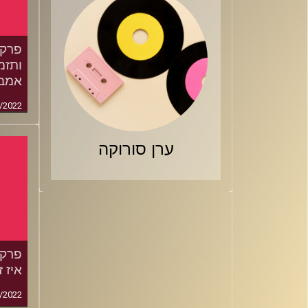
ותזמי
אמבו
/2022
ערן סורוקה
איז ז
/2022