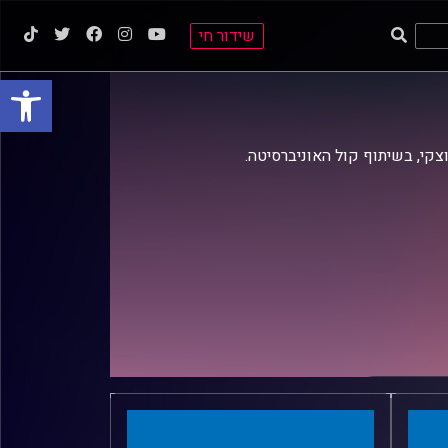
שידור חי
פתח סרגל
וצקי, בשיתוף קול האוניברסיטה.