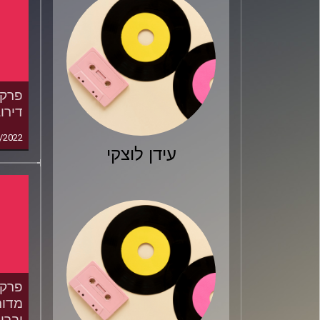
דירו
/2022
עידן לוצקי
מדור
וברוג