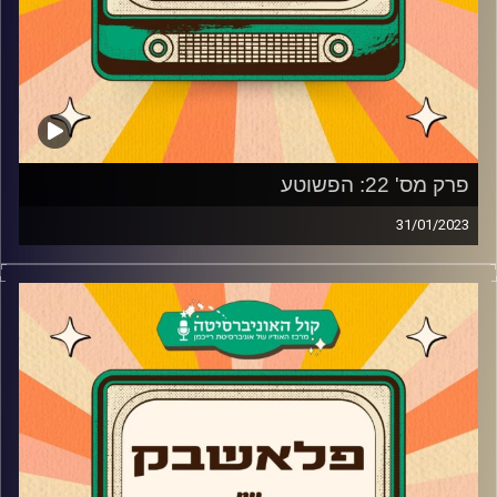
ואיפה נמצאים היום מנחי ערוץ הילדים המיתולוגיים- עודד
מנשה, מיכל ינאי, יעל אבקסיס
ומה קרה למנצח הבלתי מעורר של חידון ילדי שנות ה-90, האם
גם הפעם הוא ינצח או שדווקא בחידון הזה מישהו אחר ייקח
את כתר הניצחון?
פרק מס' 22: הפשוטע
31/01/2023
אורחים: נדב בנודיס, בן בן מורן, רזיאל יהודאי
צח שמעון מארח את הפשוטע!
קרדיט תמונות:
AudioVersity
האיש שעומד מאחורי התוכן הכי מצליח שכולנו צורכים מגיע
לשיחה נוסטלגית באולפן פלאשבק ומספר על ההתחלה של
העמוד, ההטרלות שיצאו משליטה ומה הייתה אמורה להיות
התמונה הראשונה של העמוד?
בנוסף, מה קרה כשצח אמר שהאי היא סדרה הרבה יותר טובה
מהשמינייה, מה העונה הכי טובה של כמעט מלאכים ומי עשתה