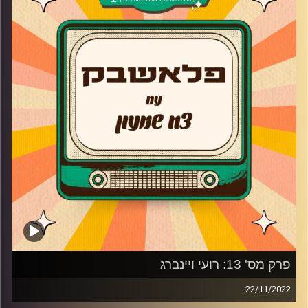
פלאשבק כדי לספר איך נוצרה התוכנית "החדר של חני" ולמה
ירדה מהמסך, על עולם התיאטרון והאהבה למחזור הזמר, מה
קרה לה בפסטיגל ואיך נפצעה על הבמה בהצגה "פיטר פן"
כשישחקה את וונדי. והכי חשוב הגיעה לסגור מעגל עם צח!
קרדיט תמונות:
AudioVersity
פרק מס' 13: רועי ויינברג
22/11/2022