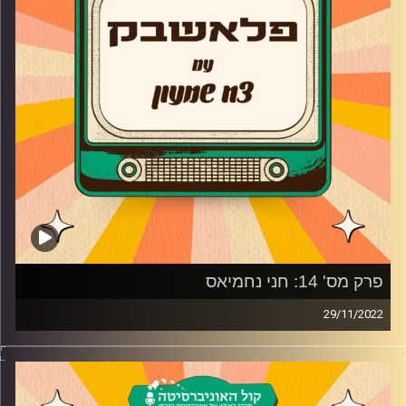
קרדיט תמונות:
AudioVersity
פרק מס' 14: חני נחמיאס
29/11/2022
צח שמעון מארח את חני נחמיאס
מלכת הילדים של כל הזמנים וכל הדורות מגיעה לאולפן