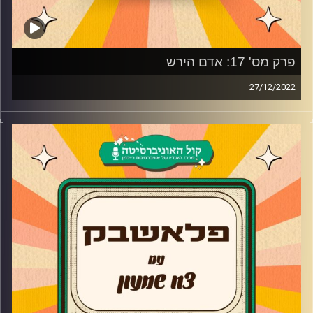
פרק מס' 17: אדם הירש
27/12/2022
אדם הירש, הילד שגדל מול המצלמות מגיע לאולפן פלאשבק
ומספר על הפעם הראשונה שהופיע מול מסך ואיך דני רופ
קשור לזה? מה סוד ההצלחה של ראש גדול שגורם לסדרה
להישאר בתודעה של כולנו, מה הוביל אותו ללמוד משחק והכי
חשוב לא שוכח את רועי ויינברג שהאשים אותו בטעות שהייתה
על הסט בעונה הראשונה ונותן את נקודת המבט שלו.
קרדיט תמונות:
AudioVersity