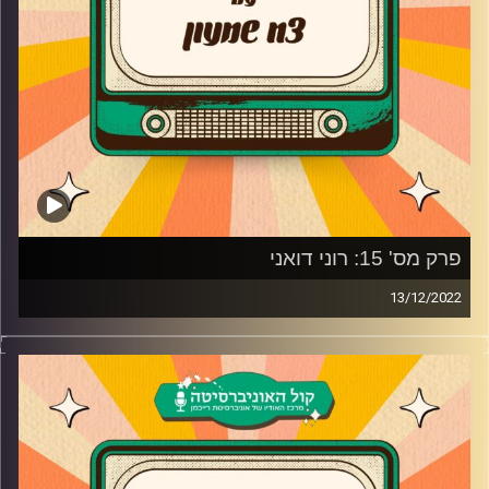
קרדיט תמונות:
AudioVersity
פרק מס' 15: רוני דואני
13/12/2022
רוני דואני מגיעה לאולפן פלאשבק כדי לספר על הצעדים
הראשונים בעולם המוזיקה, איך זה מרגיש להיות האישה
הראשונה שהביאה את הפופ הטהור לישראל, איזה פסטיגל היא
הכי אהבה והאם היא זוכרת את כל הפסטיגלים שהיא השתתפה
בהם? בנוסף, רוני מגיעה לספר למה החליטה לקחת הפסקה
ומה הסיבה שהחליטה לחזור.