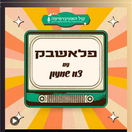
צח שמעון מארח את רועי ויינברג
רועי ויינברג מגיע לדבר על ההתחלה של ראש גדול, מה הוא
חושב על האיחוד של הסדרה ואיך הוא הצליח להישאר בחיים
בזמן הצילומים?
בנוסף, רועי חושף מה קיבלו ילדי הפסטיגל על השתתפותם,
החיים כשחקן תיאטרון לצעד עבודתו כצלם ומפיק סרטוני
תדמית ומהי הסיבה האמיתית שפתח טיקטוק?
קרדיט תמונות:
AudioVersity