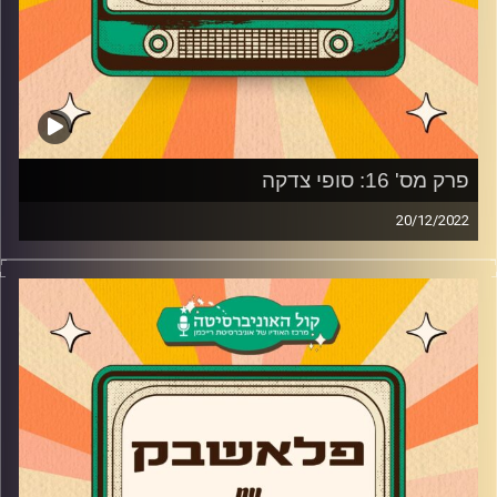
פרק מס' 16: סופי צדקה
20/12/2022
סופי צדקה מגיעה לאולפן פלאשבק כדי לספר על האודישן
לבית הספר למשחק של יורם לווינשטיין ששינה את חייה,
התפקיד בטלנובלה המצליחה "לחיי האהבה" שהביא לה את
הפריצה הגדולה מה באמת קרה עם מה קשור בפסטיגל גיבורי
העל 2005?
בנוסף, סופי צדקה מביאה לנו יחד עם להקת הבאלאדים את
השירים השומרוניים, הפיוטים ואת המוזיקה שלה בביצועים
חיים.