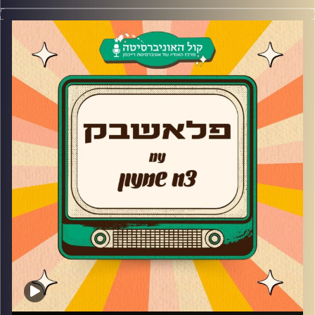
צח שמעון מארח את השחקן, התסריטאי והמדבב- יובל סגל!
יובל מגיע לדבר על איך מתפקיד שיועד להיות רק שלושה
פרקים הפך להיות תפקיד קבוע בסדרה, על זכייתו בפרס
השחקן הטוב ביותר בסדרת דרמה – כראמל ועל התפקיד
המיוחד בסרט באזז!
בנוסף, יובל מספר על תפקיד התסריטאי והתהליך שעבר איתו
לאורך כל ההפקות שבהן כתב ועל הדרך חושף מה קרה בעונות
האחרונות של הפיג'מות מבחינה תסריטאית
קרדיט תמונות:
AudioVersity