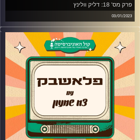
פרק מס' 18: דליק וולינץ
03/01/2023
דליק וולינץ הגיע לאולפן פלאשבק כדי לספר על איך התחילה
התוכנית "זהו זה", איך ליהקו את הכלב שלו טוליפ לתוכנית
"שמיניות באוויר", איך התואר כוכב ילדים מנע ממנו תפקידים
בקולנוע, הליהוק הכי מפתיע שקיבל.
בנוסף, דליק מדבר על הרגע שחייו השתנו בגיל 37 ובעקבות
אירוע משנה חיים הפך לטבעוני ונחשף לתרבות הבודהיסטית
ואפילו נכנס לדמותו המיתולוגית מ"השיר שלנו"- אודי שניר!
קרדיט תמונות:
AudioVersity