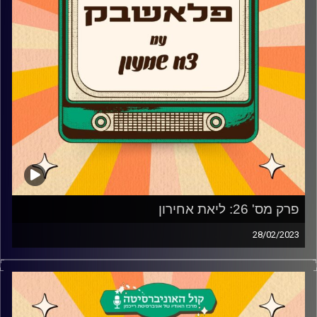
לפסיטוק?
קרדיט תמונות:
AudioVersity
פרק מס' 26: ליאת אחירון
28/02/2023
צח שמעון מארח את ליאת אחירון!
המנחה המיתולגית של ערוץ הילדים חוזרת לעשייה אחרי
הפסקה של 18 שנים ורגע לפני שידור הסדרה החדשה