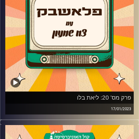
בנוסף, מייקל סיפר על השינוי שעשה בחיים מאז הגמר של
רוקדים עם כוכבים ששינה את חייו ומזכיר כי הוא יהיה הגל
גדות הגברי הבא!
קרדיט תמונות:
AudioVersity
פרק מס' 20: ליאת בלו
17/01/2023
צח שמעון מארח ליאת בלו!
השחקנית והדוגמנית ליאת בלו מגיעה לאולפן פלאשבק