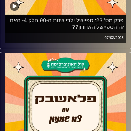
פרק מס' 23: ספיישל ילדי שנות ה-90 חלק 4- האם
זה הספיישל האחרון??
07/02/2023
בספיישל הרביעי של ילדי שנות ה-90 הרדיו גאנג חוזר לצורה
המקורית שלו אבל למה נדב חושב שזה צריך להיות הספיישל
האחרון של ילדי שנות ה-90?
נענה על כל השאלות:
הדבר הכי מפתיע קרה ב"פוקימון" אחרי 25 שנים הסדרה
"פוקימון" נפרדת מאש ק'אצם ומפיקאצ'ו- למה זה קורה?
והאם זה בסדר לעשות את זה? ומי היה הקראש הראשון של צח
בסדרה?
האם אנחנו חייבים להפסיק להתעסק בנוסטלגיה ולהיצמד
אליה?