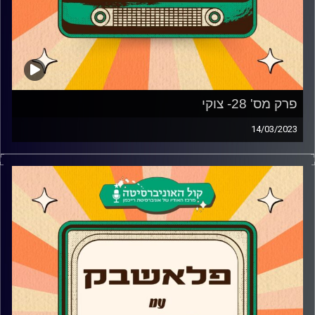
קרדיט תמונות:
AudioVersity
פרק מס' 28- צוקי
14/03/2023
האיש והביט מגיע לאולפן פלאשבק ומדבר על ההתחלה בתור
ילד ממודיעין שרק רצה ליצור מוזיקה לחברים והפך להצלחה
גדולה, מה הכי השפיע עליו במוזיקה שהוא יוצר ולמה
הפסטיגל הוא בית ספר אחד גדול לאמנים?
קרדיט תמונות:
AudioVersity