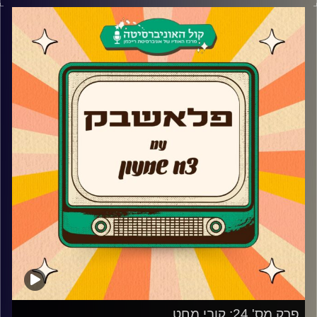
לשיחה אחד על אחד באולפן פלאשבק ומדבר על החלום
שהתגשם בתחום המשחק, הטירוף שהיה סביב השמינייה
וגאליס ועל הדרך שעבר כדי ללמוד ולהתפתח.
בנוסף, תובל מספר על המוזיקה שהגיעה ממקום פנימי ועל
כתיבת השירים וגם מהו השיר הכי טוב מבחינתו מכל שירי
הפסטיגל שלו?
קרדיט תמונות:
AudioVersity
פרק מס' 24: קובי מחט