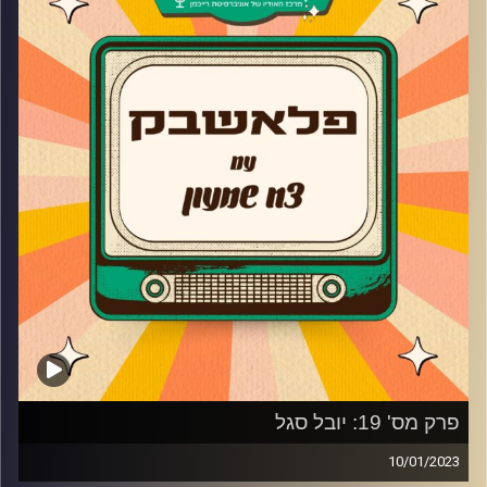
ומספרת על ההצלחה המטורפת של האי, האודישן שהעיפה בו
כיסא שאחריו קיבלה את התפקיד ועל המסע בתוכנית הריאליטי
הדוגמניות שלא ציפתה להגיע עד לגמר!
בנוסף, ליאת שיתפה על הקשיים שהיו בדרך, מעשי הקונדס
שעשו לשירי מימון ב"ת'פוס ת'פסטיגל" בשנת 2008 והחלום
החדש להיות- רופאה!
קרדיט תמונות:
AudioVersity
פרק מס' 19: יובל סגל
10/01/2023