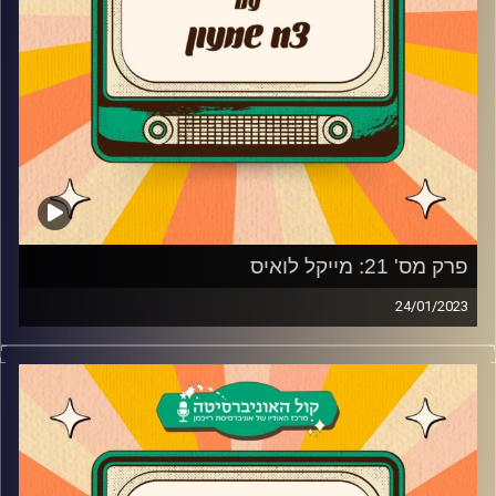
אתחול מחדש אצל הפשוטע?
קרדיט תמונות:
AudioVersity
פרק מס' 21: מייקל לואיס
24/01/2023
צח שמעון מארח את מייקל לואיס!
מייקל לואיס מגיע לדבר על היום בו פגש את האדם שהבטיח
לו שבעוד שנה הוא יהיה הכוכב הכי גדול במדינה, על פסטיגל
פנטזיה והתגובה הכי מרגשת שקיבל על תפקידי המשחק.