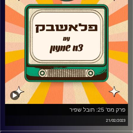
בכיכובה היא מגיעה לדבר על ההתחלה בערוץ הילדים, איך
הייתה גם בפסטיגל וגם בעיר ערוץ הילדים באותו הזמן?, מה
המוזיקה בשבילה, למה לקחה הפסקה ארוכה ומה הפרוייקטים
הבאים שעל הפרק?
קרדיט תמונות:
AudioVersity
פרק מס' 25: תובל שפיר
21/02/2023
תובל שפיר הילד שגדלנו והתבגרנו איתנו על המסך מגיע