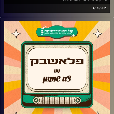
14/02/2023
צח שמעון מארח את קובי מחט
המנחה הוותיק של הטלוויזיה מגיע לאולפן פלאשבק כדי לספר
על איך הגיע מלימודי פסיכולוגיה לעולם הכתיבה, על החוויה
באולפן ערוץ הילדים ומה הרגע שגרם לו לעזוב את הבית
שנקרא ערוץ הילדים?
בנוסף, קובי מספר על עולם הכתיבה והבימוי ועל הרצון
להמשיך וליצור ולעשות את מה שעושה אותו מאושר ואיך הוא
הגיב לשיר "חולה עליה" מפלנובלה של פסטיגל 2001?
קרדיט תמונות:
AudioVersity