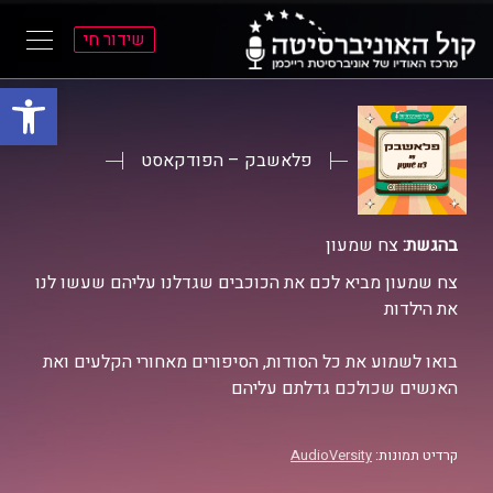
שידור חי
פתח סרגל
ל
ל
תוכן
תפריט
ראשי
ראשי
פלאשבק – הפודקאסט
בהגשת:
צח שמעון
צח שמעון מביא לכם את הכוכבים שגדלנו עליהם שעשו לנו
את הילדות
בואו לשמוע את כל הסודות, הסיפורים מאחורי הקלעים ואת
האנשים שכולכם גדלתם עליהם
קרדיט תמונות:
AudioVersity