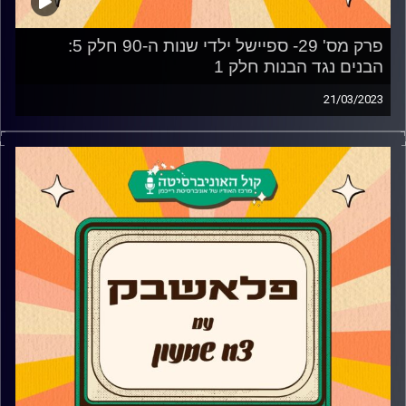
פרק מס' 29- ספיישל ילדי שנות ה-90 חלק 5:
הבנים נגד הבנות חלק 1
21/03/2023
ילדי שנות ה-90 מגיעים לאולפן "פלאשבק" לשני ספיישלים
בהם ינסו להבין מי המין הכי טוב והכי חזק- הבנים או הבנות?
בשני הספיישלים הקרובים יתחרו שתי הקבוצות על התואר
הנכסף ובנוסף נדבר על השונות בין המינים והאם התחרות
הזאת באמת הכרחית?
משתתפים:
הבנים- בן בן מורן, נדב בנודיס, רזיאל יהודאי
הבנות- נויה בן ארוש, שלהבת שרון, דניאל גולדברג