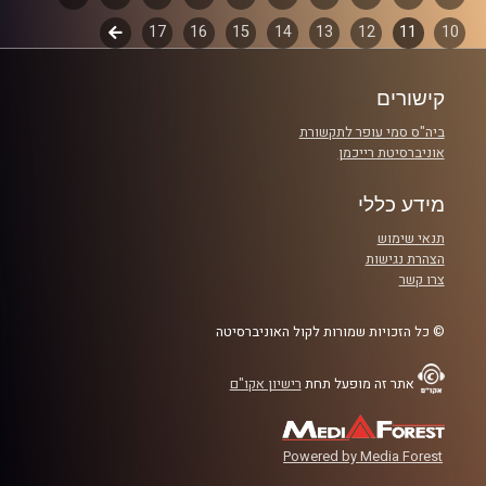
קרדיט תמונות:
włodi
10
11
12
13
14
15
16
17
לשלב
פרקים
הבא
קישורים
ביה"ס סמי עופר לתקשורת
אוניברסיטת רייכמן
מידע כללי
תנאי שימוש
הצהרת נגישות
צרו קשר
© כל הזכויות שמורות לקול האוניברסיטה
אתר זה מופעל תחת
רישיון אקו"ם
Powered by Media Forest