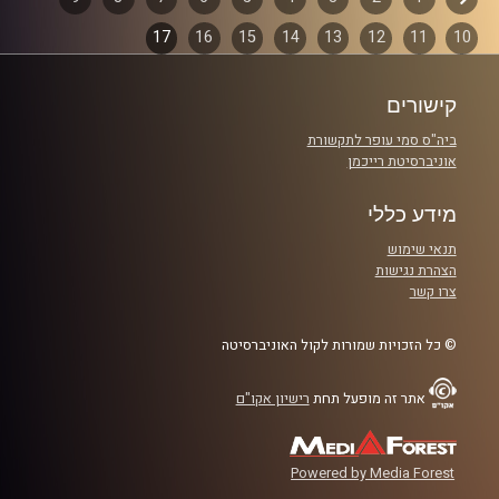
דפדוף
קרדיט תמונות:
włodi
17
16
15
14
13
12
11
10
פרקים
קישורים
ביה"ס סמי עופר לתקשורת
אוניברסיטת רייכמן
מידע כללי
תנאי שימוש
הצהרת נגישות
צרו קשר
© כל הזכויות שמורות לקול האוניברסיטה
אתר זה מופעל תחת
רישיון אקו"ם
Powered by Media Forest