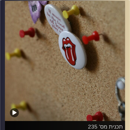
ספיישל קולוסיאום לקראת הופעה בבארבי ב6 לספטמבר.
קרדיט תמונות:
włodi
תכנית מס' 235