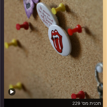
קרדיט תמונות:
włodi
תכנית מס' 229