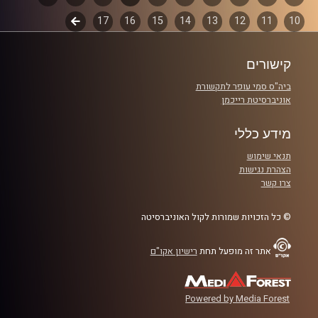
קרדיט תמונות:
włodi
10
11
12
13
14
15
16
17
לשלב
פרקים
הבא
קישורים
ביה"ס סמי עופר לתקשורת
אוניברסיטת רייכמן
מידע כללי
תנאי שימוש
הצהרת נגישות
צרו קשר
© כל הזכויות שמורות לקול האוניברסיטה
אתר זה מופעל תחת
רישיון אקו"ם
Powered by Media Forest