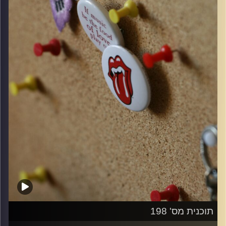
קרדיט תמונות:
włodi
תוכנית מס' 198