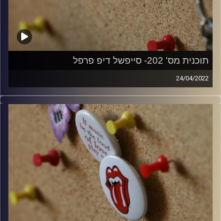
תוכנית מס' 202- סייפשל דיפ פרפל
24/04/2022
אורן הוף בשעתיים של מיטב הלהיטים של להקת ההארד רוק
האנגלית לקראת ההופעות של הלהקה בישראל ב22-23.5
קלאסיקות רוק עם אורן הוף.
קרדיט תמונות:
włodi