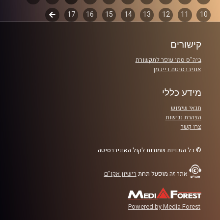
קרדיט תמונות:
włodi
10
11
12
13
14
15
16
17
לשלב
פרקים
הבא
קישורים
ביה"ס סמי עופר לתקשורת
אוניברסיטת רייכמן
מידע כללי
תנאי שימוש
הצהרת נגישות
צרו קשר
© כל הזכויות שמורות לקול האוניברסיטה
אתר זה מופעל תחת
רישיון אקו"ם
Powered by Media Forest