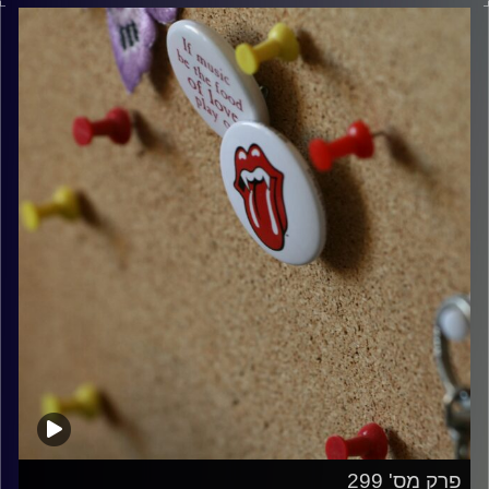
קרדיט תמונות:
włodi
פרק מס' 299