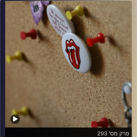
קרדיט תמונות:
włodi
פרק מס' 293