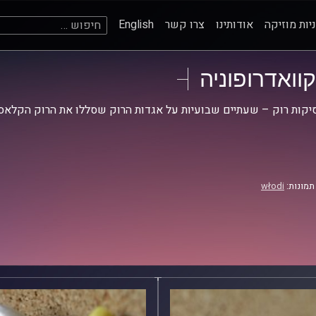
חיפוש:
יות מוזיקה
אודותינו
צרו קשר
English
קוואדרופוניה
קות רוק – שעתיים שבועיות על אגדות הרוק שסללו את הרוק הקלאסי
תמונות:
włodi