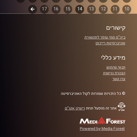
קרדיט תמונות:
włodi
10
11
12
13
14
15
16
17
לשלב
פרקים
הבא
קישורים
ביה"ס סמי עופר לתקשורת
אוניברסיטת רייכמן
מידע כללי
תנאי שימוש
הצהרת נגישות
צרו קשר
© כל הזכויות שמורות לקול האוניברסיטה
אתר זה מופעל תחת
רישיון אקו"ם
Powered by Media Forest