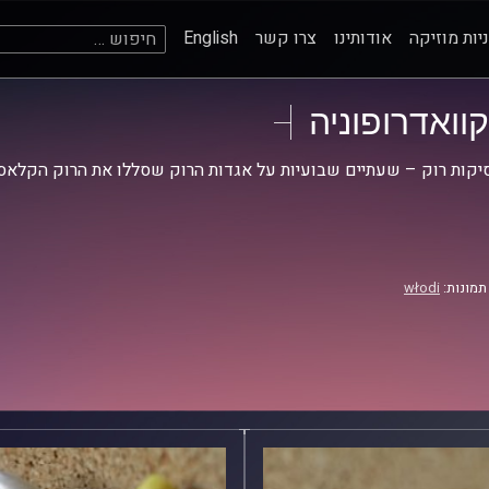
חיפוש:
יות מוזיקה
אודותינו
צרו קשר
English
קוואדרופוניה
קות רוק – שעתיים שבועיות על אגדות הרוק שסללו את הרוק הקלאסי
תמונות:
włodi