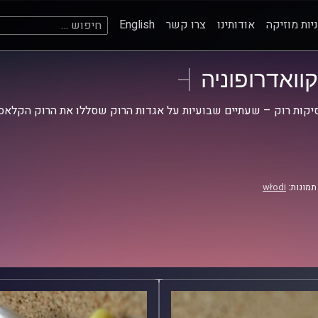
חיפוש:
יות מוזיקה
אודותינו
צרו קשר
English
קוואדרופוניה
קות רוק – שעתיים שבועיות על אגדות הרוק שסללו את הרוק הקלאסי
תמונות:
włodi