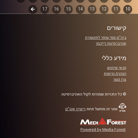
קרדיט תמונות:
włodi
10
11
12
13
14
15
16
17
לשלב
פרקים
הבא
קישורים
ביה"ס סמי עופר לתקשורת
אוניברסיטת רייכמן
מידע כללי
תנאי שימוש
הצהרת נגישות
צרו קשר
© כל הזכויות שמורות לקול האוניברסיטה
אתר זה מופעל תחת
רישיון אקו"ם
Powered by Media Forest