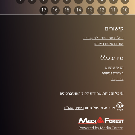
דפדוף
קרדיט תמונות:
włodi
17
16
15
14
13
12
11
10
פרקים
קישורים
ביה"ס סמי עופר לתקשורת
אוניברסיטת רייכמן
מידע כללי
תנאי שימוש
הצהרת נגישות
צרו קשר
© כל הזכויות שמורות לקול האוניברסיטה
אתר זה מופעל תחת
רישיון אקו"ם
Powered by Media Forest