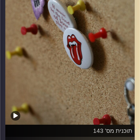
קרדיט תמונות:
włodi
תוכנית מס' 143