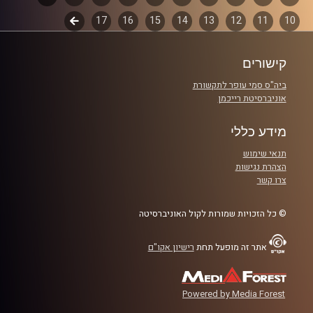
קרדיט תמונות:
włodi
10
11
12
13
14
15
16
17
לשלב
פרקים
הבא
קישורים
ביה"ס סמי עופר לתקשורת
אוניברסיטת רייכמן
מידע כללי
תנאי שימוש
הצהרת נגישות
צרו קשר
© כל הזכויות שמורות לקול האוניברסיטה
אתר זה מופעל תחת
רישיון אקו"ם
Powered by Media Forest