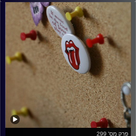
קרדיט תמונות:
włodi
פרק מס' 299