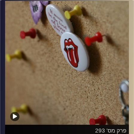
קרדיט תמונות:
włodi
פרק מס' 293