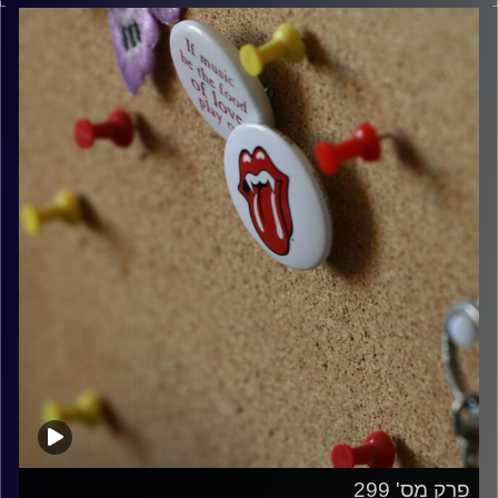
קרדיט תמונות:
włodi
פרק מס' 299