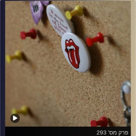
קרדיט תמונות:
włodi
פרק מס' 293