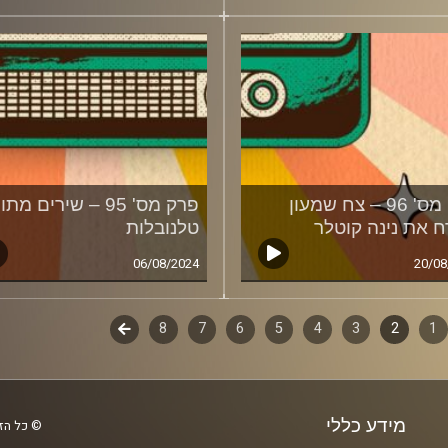
פרק מס' 96 – צח שמעון
פרק מס' 95 – שירים מתו
 את נינה קוטלר
טלנובלות
06/08/2024
20/08
1
ף
2
3
4
5
6
7
8
לשלב
הבא
ם
מידע כללי
© כל הזכ