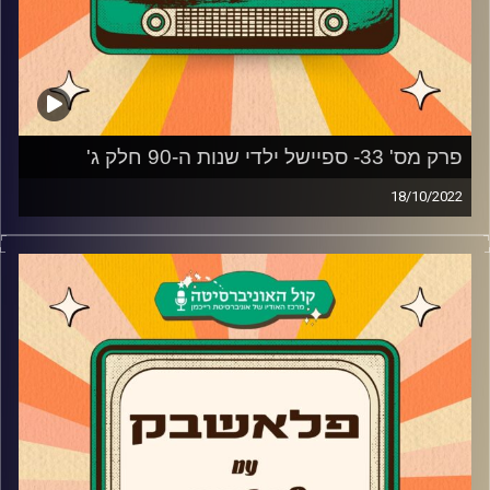
פרק מס' 33- ספיישל ילדי שנות ה-90 חלק ג'
18/10/2022
צח שמעון מביא לכם מוזיקה נוסטלגית משנות ה-90, שנות
ה-2000, את השירים מהסדרות, הסרטים ואפילו הפסטיגלים
שכולנו גדלנו עליהם בשילוב סיפורים וחוויות נעורים
קרדיט תמונות:
AudioVersity