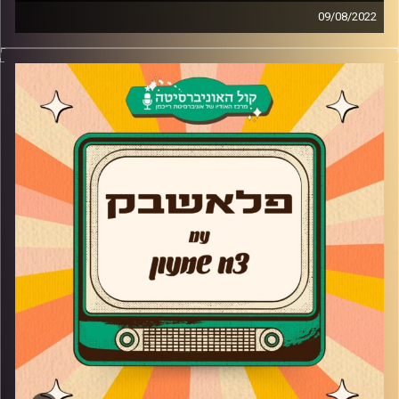
09/08/2022
צח שמעון מביא לכם מוזיקה נוסטלגית משנות ה-90, שנות
ה-2000, את השירים מהסדרות, הסרטים ואפילו הפסטיגלים
שכולנו גדלנו עליהם בשילוב סיפורים וחוויות נעורים
והפעם-
כולנו גדלים על הסרטים הכי טובים שיצאו, מזמזים את
השירים ויודעים כל פרט קטן על הסרט אז הגיע הזמן לספיישל
שירי דיסני הגדול!!
אורחת: קרן אסף
פלייליסט:
מולאן- אצלי תצאו גברים
Mulan – Reflection
אהבה יש באוויר- מלך האריות
האקונה מטטה- מלך האריות
Randy Newman – You've Got a Friend in Me