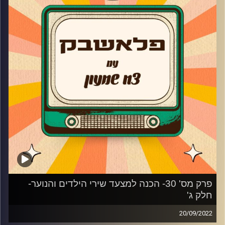
והפעם- מצעד שירי הילדים והנוער 2022!
מנחים: צח שמעון, שיר זוארץ ושחר טבוך
רשימת הזוכים לפי סדר המקומות:
20. קטן זה הכי כיף בעולם- היי פייב (פסטיגל 1998)
19. מטרה מספר אחת- עדי הימלבלוי ואגם רודברג (פסטיגל
2009)
18. הילדים של העתיד- אליאנה תדהר ותובל שפיר (פסטיגל
2011)
17. אל תוותר- אמיר פיי גוטמן ז"ל (פסטיגל 2007)
פרק מס' 30- הכנה למצעד שירי הילדים והנוער-
16. הבלדה שלי עלייך- רן דנקר (השיר שלנו)
חלק ג'
20/09/2022
15. קצר במוח- הפיג'מות