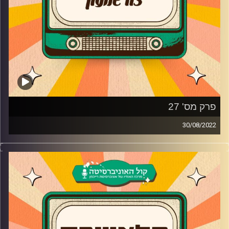
כנסו והשפיעו!
המצעד ישודר בשידור חי בתאריך 22.09 ב"קול האוניברסיטה"
עם צח שמעון, שיר זוארץ ושחר טבוך
בתוכנית נחשף לכמה שירים שהם רק חלק קטן מהמצעד – אז
מה יהיה שיר הילדים והנוער הנוסטלגי שלכם?
פרק מס' 27
לינק לשאלון: https://forms.gle/N6WH5cxs7UAVqxMd7
30/08/2022
צח שמעון מביא לכם מוזיקה נוסטלגית משנות ה-90, שנות
קרדיט תמונות:
AudioVersity
ה-2000, את השירים מהסדרות, הסרטים ואפילו הפסטיגלים
שכולנו גדלנו עליהם בשילוב סיפורים וחוויות נעורים
קרדיט תמונות:
AudioVersity