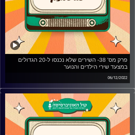
פרק מס' 38- השירים שלא נכנסו ל-20 הגדולים
במצעד שירי הילדים והנוער
06/12/2022
שלושה חודשים כמעט לאחר מצעד שירי הילדים והנוער הגדול
שנערך בתוכנית פלאשבק, צח שמעון חושף לכם את מקומות
21-33 של מצעד שירי הילדים והנוער עם עוד כמה ספויילרים
על האורחים הבאים שיבואו לאולפן פלאשבק
קרדיט תמונות:
AudioVersity