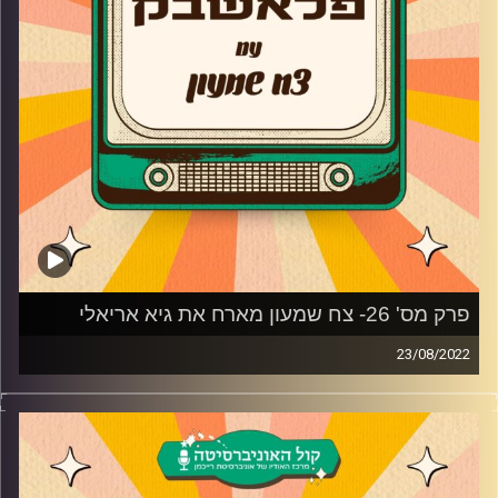
פרק מס' 26- צח שמעון מארח את גיא אריאלי
23/08/2022
צח שמעון מביא לכם מוזיקה נוסטלגית משנות ה-90, שנות
ה-2000, את השירים מהסדרות, הסרטים ואפילו הפסטיגלים
שכולנו גדלנו עליהם בשילוב סיפורים וחוויות נעורים
והפעם-
גיא אריאלי כוכב "החבר'ה הטובים" ו"משחק החיים"