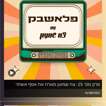
מגיע לדבר על החלומות לעתיד, איך התחילה קריירת המשחק
שלו, למה הוא לא יעשה עוד פסטיגל ולמה רצו ליצור רינגטון
שלו?
פלייליסט-
החבר'ה הטובים- נערי רפול
אהבה ראשונה- גיא אריאלי (מתוך פסטיגל 2003-
"פסטיגל סובב עולם")
לפני שהכל נגמר מתוך הסדרה "משחק החיים"
קרדיט תמונות:
AudioVersity
פרק מס' 25- צח שמעון מארח את אסף אשתר
16/08/2022
צח שמעון מביא לכם מוזיקה נוסטלגית משנות ה-90, שנות
ה-2000, את השירים מהסדרות, הסרטים ואפילו הפסטיגלים