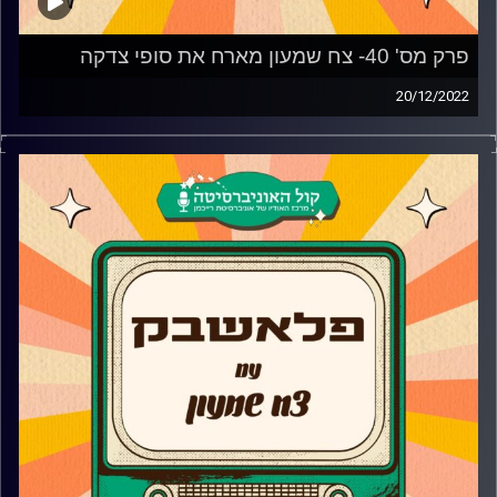
פרק מס' 40- צח שמעון מארח את סופי צדקה
20/12/2022
סופי צדקה מגיעה לאולפן פלאשבק כדי לספר על האודישן
לבית הספר למשחק של יורם לווינשטיין ששינה את חייה,
התפקיד בטלנובלה המצליחה "לחיי האהבה" שהביא לה את
הפריצה הגדולה מה באמת קרה עם מה קשור בפסטיגל גיבורי
העל 2005?
בנוסף, סופי צדקה מביאה לנו יחד עם להקת הבאלאדים את
השירים השומרוניים, הפיוטים ואת המוזיקה שלה בביצועים
חיים.
קרדיט תמונות:
AudioVersity