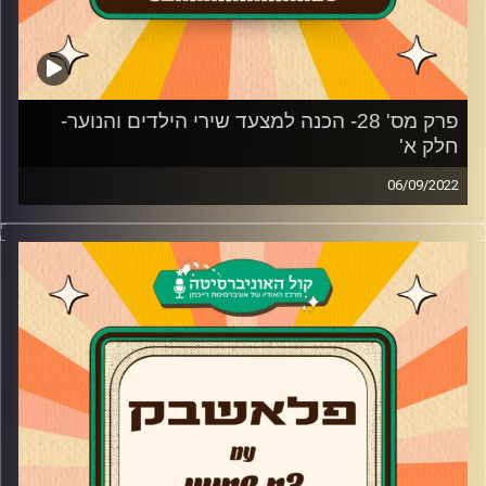
סדרת הנוסטלגיה האהובה ביותר- הפיג'מות
עם צח שמעון, שיר זוארץ ושחר טבוך
בתוכנית נחשף לכמה שירים שהם רק חלק קטן מהמצעד – אז
מה יהיה שיר הילדים והנוער הנוסטלגי שלכם?
קרדיט תמונות:
AudioVersity
פרק מס' 28- הכנה למצעד שירי הילדים והנוער-
חלק א'
לינק לשאלון: https://forms.gle/N6WH5cxs7UAVqxMd7
06/09/2022
קרדיט תמונות:
AudioVersity
צח שמעון מביא לכם מוזיקה נוסטלגית משנות ה-90, שנות
ה-2000, את השירים מהסדרות, הסרטים ואפילו הפסטיגלים
שכולנו גדלנו עליהם בשילוב סיפורים וחוויות נעורים
והפעם- הכנה למצעד שירי הילדים והנוער 2022!
"פלאשבק" יוצאת עם מצעד מיוחד שבו אתם בוחרים שיר
הילדים והנוער הנוסטלגי מכל הזמנים!
וגם מי תהיה סדרת הנוער הנוסטלגית ומי יהיו כוכב וכוכבת
הנוסטלגיה האהובים עלייכם ביותר?