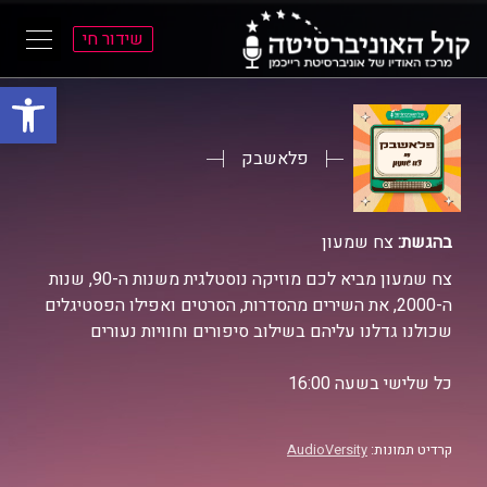
שידור חי
פתח סרגל
ל
ל
תוכן
תפריט
ראשי
ראשי
פלאשבק
בהגשת:
צח שמעון
צח שמעון מביא לכם מוזיקה נוסטלגית משנות ה-90, שנות
ה-2000, את השירים מהסדרות, הסרטים ואפילו הפסטיגלים
שכולנו גדלנו עליהם בשילוב סיפורים וחוויות נעורים
כל שלישי בשעה 16:00
קרדיט תמונות:
AudioVersity