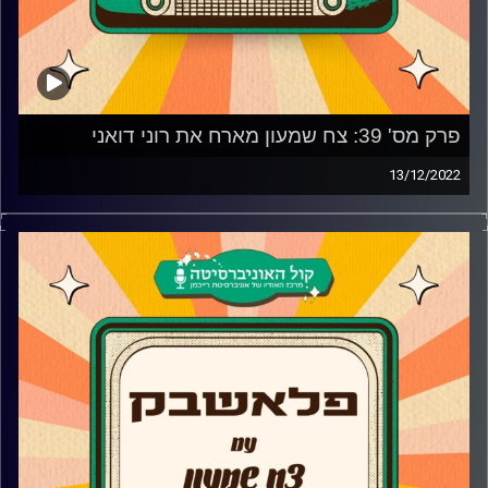
פרק מס' 39: צח שמעון מארח את רוני דואני
13/12/2022
רוני דואני מגיעה לאולפן פלאשבק כדי לספר על הצעדים
הראשונים בעולם המוזיקה, איך זה מרגיש להיות האישה
הראשונה שהביאה את הפופ הטהור לישראל, איזה פסטיגל היא
הכי אהבה והאם היא זוכרת את כל הפסטיגלים שהיא השתתפה
בהם? בנוסף, רוני מגיעה לספר למה החליטה לקחת הפסקה
ומה הסיבה שהחליטה לחזור.
קרדיט תמונות:
AudioVersity