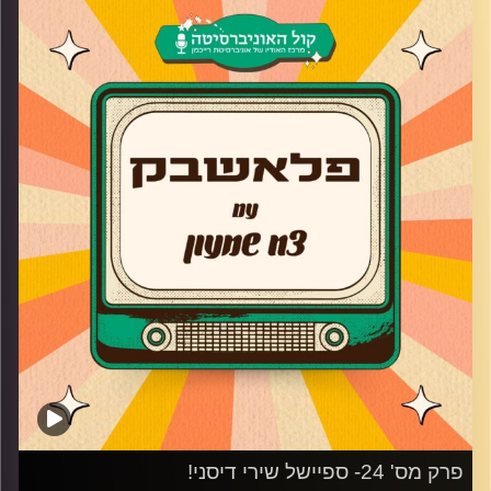
שכולנו גדלנו עליהם בשילוב סיפורים וחוויות נעורים
והפעם-
אסף אשתר האיש והשפה העברית מגיע לאולפן
פלאשבק כדי לדבר על ההצלחה של "הקומדי סטור", איך הגיע
מעולם האלקטרוניקה למשחק, על המופע החדש "כל המילים
השמחות" ומי האיש שהצביע לו ולרובי דואניאס בפסטיגל
המילניום בשנת 1999?
פלייליסט:
חשמל בכפות ידיך- רותי נבון
שיר הרשעים- רובי דואניאס ואסף אשתר (התוך פסטיגל
המיליניום 1999)
שושנת פלאים- צביקה פיק ז"ל
קרדיט תמונות:
AudioVersity
פרק מס' 24- ספיישל שירי דיסני!