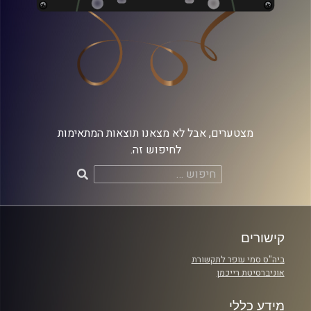
מצטערים, אבל לא מצאנו תוצאות המתאימות
לחיפוש זה.
חיפוש:
קישורים
ביה"ס סמי עופר לתקשורת
אוניברסיטת רייכמן
מידע כללי