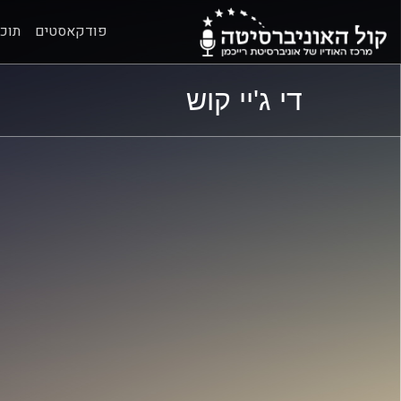
פודקאסטים
תוכנ
ל
ל
די ג'יי קוש
תוכן
תפריט
ראשי
ראשי