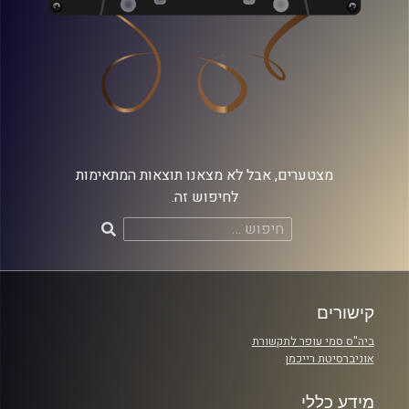
מצטערים, אבל לא מצאנו תוצאות המתאימות
לחיפוש זה.
חיפוש:
קישורים
ביה"ס סמי עופר לתקשורת
אוניברסיטת רייכמן
מידע כללי