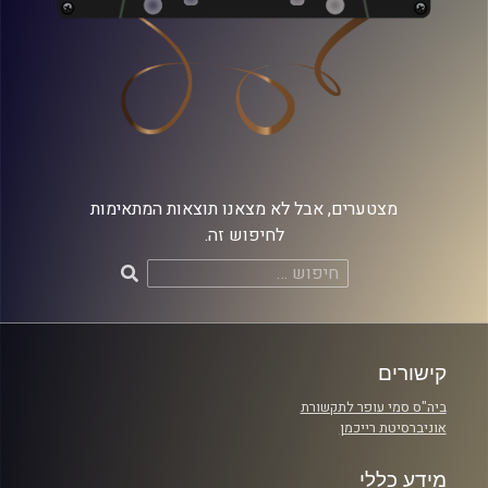
מצטערים, אבל לא מצאנו תוצאות המתאימות
לחיפוש זה.
חיפוש:
קישורים
ביה"ס סמי עופר לתקשורת
אוניברסיטת רייכמן
מידע כללי